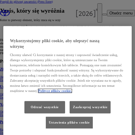
Przejdź do głównej zawartości
(Press Enter)
Yaris, który się wyróżnia
Otwórz menu
Kolor to pierwszy element, który rzuca się w oczy
2
Studio ED
odegrało wiodącą rolę w zdefiniowaniu CMF (kolor, materiał i wykończenie)
znacząco unowocześnionego modelu Yaris, który został wprowadzony na rynek
w 2020 roku.
Dla projektantów nowego Yarisa ważnym punktem była jakość sensoryczna. Dotyk, działanie i dźwięk
Wykorzystujemy pliki cookie, aby ulepszyć naszą
elementów sterujących, kolory, oświetlenie, kształty, wzory, grafika i ogólny wygląd – wszystko to miało
witrynę
znaczenie. Wyróżniający się czerwony kolor Tokyo Fusion został opracowany specjalnie dla Yarisa przez
naszego projektanta CMF. Podkreśla mocny, odważny i dynamiczny charakter tego samochodu.
PRZESUŃ, ABY OBEJRZEĆ
Chcemy ułatwić Ci korzystanie z naszej strony i usprawnić świadczenie usług,
dlatego wykorzystujemy pliki cookie, które są umieszczane na Twoim
Projekty Toyota Europe Design Development (ED²)
komputerze, telefonie komórkowym lub tablecie. Pomagają one nam zrozumieć
Złoty medal dla e-Palette
Twoje potrzeby i ulepszać funkcjonalność naszej witryny. Są wykorzystywane do
dostarczania usług i narzędzi osób trzecich, a także służą do celów reklamowych.
Autonomiczny i w pełni elektryczny
Dowiedz się więcej
Zalecamy akceptację wszystkich plików cookie. Jeżeli nie wyrażasz na to zgody,
możesz łatwo zmienić ich ustawienia. Szczegółowe informacje na ten temat
Urozmaicenie segmentu A
znajdziesz w naszej
Polityce plików cookie.
Odważny i wyróżniający się projekt
Dowiedz się więcej
Yaris Cross i jego wyjątkowy charakter
Odrzuć wszystkie
Zaakceptuj wszystkie
Odpowiedź na zapotrzebowania europejskich klientów
Dowiedz się więcej
Przyszłość mobilności
Ustawienia plików cookie
Koncentracja na człowieku i przyjemność z jazdy
Dowiedz się więcej