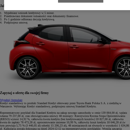
Jak uzyskać Kredyt standardowy?
1.
Wypełniasz wniosek kredytowy w 5 minut.
2.
Przedstawiasz dokument tożsamości oraz dokumenty finansowe.
3.
Po 1 godzinie odbierasz decyzję kredytową.
4.
Podpisujesz umowę.
Zapytaj o ofertę dla swojej firmy
Wypełnij formularz
Kredyt standardowy to produkt Standard Kredyt oferowany przez Toyota Bank Polska S.A. z siedzibą w
Warszawie. Wybierając Kredyt standardowy, podpisujesz umowę Standard Kredytu.
Reprezentatywny przykład dla Standard Kredytu na zakup nowego samochodu w cenie 139 064,00 zł, wpłata
własna 79 237,00 zł, czas obowiązywania umowy 48 miesięcy: Rzeczywista Roczna Stopa Oprocentowania
(RRSO) wynosi 14,92 %, całkowita kwota kredytu (bez kredytowanych kosztów) 59 827,00 zł, całkowita
kwota do zapłaty 78 473,28 zł, oprocentowanie zmienne 10,99 %, całkowity koszt kredytu 18 646,28 zł (w
tym prowizja 5,75 % (3 440,05 zł) odsetki 15 206,23 zł), 48 miesięcznych rat równych w wysokości 1 634,86
zł. Kalkulacja została dokonana na dzień 2024-12-12 na reprezentatywnym przykładzie. Wymóg zawarcia