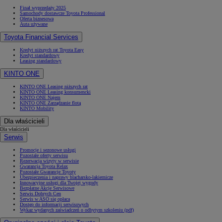
Finał wyprzedaży 2025
Samochody dostawcze Toyota Professional
Oferta biznesowa
Auta używane
Toyota Financial Services
Kredyt niższych rat Toyota Easy
Kredyt standardowy
Leasing standardowy
KINTO ONE
KINTO ONE Leasing niższych rat
KINTO ONE Leasing konsumencki
KINTO ONE Najem
KINTO ONE Zarządzanie flotą
KINTO Mobility
Dla właścicieli
Dla właścicieli
Serwis
Promocje i sezonowe usługi
Pozostałe oferty serwisu
Rezerwacja wizyty w serwisie
Gwarancja Toyota Relax
Pozostałe Gwarancje Toyoty
Ubezpieczenia i naprawy blacharsko-lakiernicze
Innowacyjne usługi dla Twojej wygody
Bezpłatne Akcje Serwisowe
Serwis Dobrych Cen
Serwis w ASO się opłaca
Dostęp do informacji serwisowych
Wykaz wydanych zaświadczeń o odbytym szkoleniu (pdf)