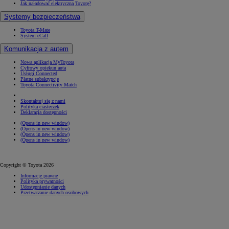
Jak naładować elektryczną Toyotę?
Systemy bezpieczeństwa
Toyota T-Mate
System eCall
Komunikacja z autem
Nowa aplikacja MyToyota
Cyfrowy opiekun auta
Usługi Connected
Płatne subskrypcje
Toyota Connectivity Match
Skontaktuj się z nami
Polityka ciasteczek
Deklaracja dostępności
(Opens in new window)
(Opens in new window)
(Opens in new window)
(Opens in new window)
Copyright © Toyota 2026
Informacje prawne
Polityka prywatności
Udostępnianie danych
Przetwarzanie danych osobowych