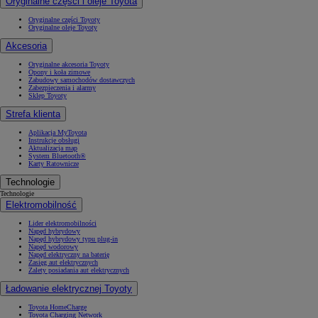
Oryginalne części i oleje Toyota
Oryginalne części Toyoty
Oryginalne oleje Toyoty
Akcesoria
Oryginalne akcesoria Toyoty
Opony i koła zimowe
Zabudowy samochodów dostawczych
Zabezpieczenia i alarmy
Sklep Toyoty
Strefa klienta
Aplikacja MyToyota
Instrukcje obsługi
Aktualizacja map
System Bluetooth®
Karty Ratownicze
Technologie
Technologie
Elektromobilność
Lider elektromobilności
Napęd hybrydowy
Napęd hybrydowy typu plug-in
Napęd wodorowy
Napęd elektryczny na baterię
Zasięg aut elektrycznych
Zalety posiadania aut elektrycznych
Ładowanie elektrycznej Toyoty
Toyota HomeCharge
Toyota Charging Network