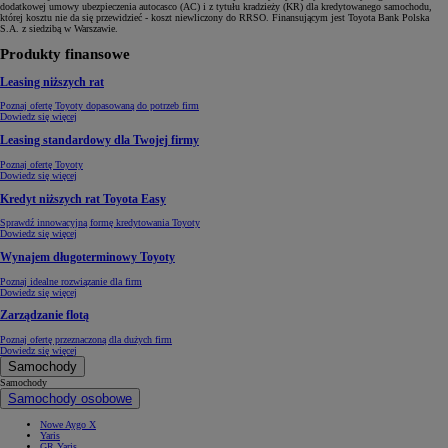
dodatkowej umowy ubezpieczenia autocasco (AC) i z tytułu kradzieży (KR) dla kredytowanego samochodu,
której kosztu nie da się przewidzieć - koszt niewliczony do RRSO. Finansującym jest Toyota Bank Polska
S.A. z siedzibą w Warszawie.
Produkty finansowe
Leasing niższych rat
Poznaj ofertę Toyoty dopasowaną do potrzeb firm
Dowiedz się więcej
Leasing standardowy dla Twojej firmy
Poznaj ofertę Toyoty
Dowiedz się więcej
Kredyt niższych rat Toyota Easy
Sprawdź innowacyjną formę kredytowania Toyoty
Dowiedz się więcej
Wynajem długoterminowy Toyoty
Poznaj idealne rozwiązanie dla firm
Dowiedz się więcej
Zarządzanie flotą
Poznaj ofertę przeznaczoną dla dużych firm
Dowiedz się więcej
Samochody
Samochody
Samochody osobowe
Nowe Aygo X
Yaris
GR Yaris