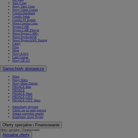
Yaris Cross
Nowy Yaris Cross
Nowy Urban Cruiser
Corolla Hatchback
Corolla Sedan
Corolla TS Kombi
Nowa Corolla Cross
Toyota C-HR
Toyota C-HR Plug-in
Nowa Toyota C-HR+
Nowa Toyota bZ4X
Nowa Toyota bZ4X Touring
Camry
Prius
Mirai
Nowy RAV4
Land Cruiser
Nowy GR GT
Samochody dostawcze
Hilux
Nowy Hilux
Nowy Hilux Electric
PROACE Max
PROACE
PROACE Verso
PROACE CITY
PROACE CITY Verso
Samochody używane
Umów się na jazdę testową
Zobacz wszystkie cenniki
Konfiguruj swoją Toyotę
Oferty specjalne i Finansowanie
Oferty specjalne i Finansowanie
Aktualne oferty