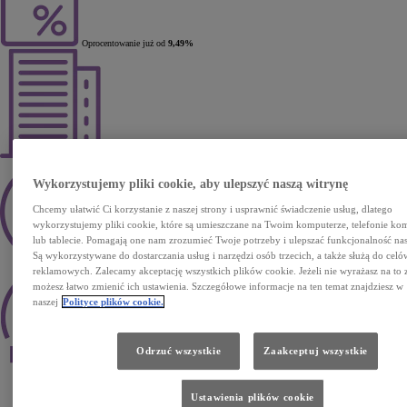
Oprocentowanie już od
9,49%
Wszystkie formalności w jednym miejscu
Wykorzystujemy pliki cookie, aby ulepszyć naszą witrynę
Chcemy ułatwić Ci korzystanie z naszej strony i usprawnić świadczenie usług, dlatego
wykorzystujemy pliki cookie, które są umieszczane na Twoim komputerze, telefonie 
lub tablecie. Pomagają one nam zrozumieć Twoje potrzeby i ulepszać funkcjonalność nas
Są wykorzystywane do dostarczania usług i narzędzi osób trzecich, a także służą do celó
Decyzja kredytowa w ciągu godziny
reklamowych. Zalecamy akceptację wszystkich plików cookie. Jeżeli nie wyrażasz na to 
możesz łatwo zmienić ich ustawienia. Szczegółowe informacje na ten temat znajdziesz w
naszej
Polityce plików cookie.
Odrzuć wszystkie
Zaakceptuj wszystkie
Elastyczne, dopasowane do Twoich potrzeb warunki spłaty
Ustawienia plików cookie
Wypełnij formularz online