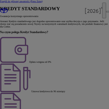
Przejdź do głównej zawartości
(Press Enter)
KREDYT STANDARDOWY
Gwarancja korzystnego oprocentowania
Atutami Kredytu standardowego jest dogodne oprocentowanie oraz szybka decyzja o jego przyznaniu. Jeśli
chcesz stać się posiadaczem nowej Toyoty na korzystnych warunkach kredytowych, ten produkt finansowy jest
dla Ciebie.
Na czym polega Kredyt Standardowy?
Opłata wstępna od 0%
Umowa kredytowa do 96 miesięcy