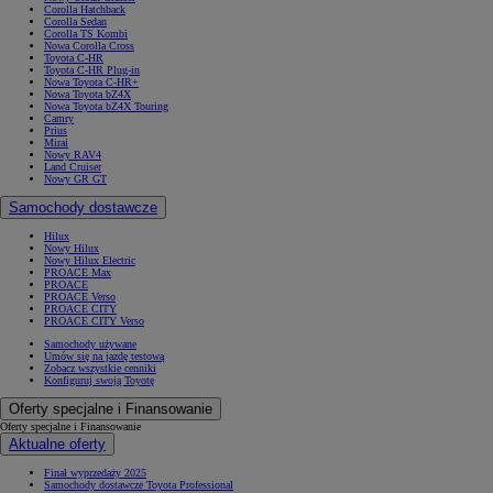
Corolla Hatchback
Corolla Sedan
Corolla TS Kombi
Nowa Corolla Cross
Toyota C-HR
Toyota C-HR Plug-in
Nowa Toyota C-HR+
Nowa Toyota bZ4X
Nowa Toyota bZ4X Touring
Camry
Prius
Mirai
Nowy RAV4
Land Cruiser
Nowy GR GT
Samochody dostawcze
Hilux
Nowy Hilux
Nowy Hilux Electric
PROACE Max
PROACE
PROACE Verso
PROACE CITY
PROACE CITY Verso
Samochody używane
Umów się na jazdę testową
Zobacz wszystkie cenniki
Konfiguruj swoją Toyotę
Oferty specjalne i Finansowanie
Oferty specjalne i Finansowanie
Aktualne oferty
Finał wyprzedaży 2025
Samochody dostawcze Toyota Professional