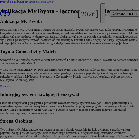
Przejdź do głównej zawartości
(Press Enter)
Aplikacja MyToyota - łączność, która ułatwia życie
Otwórz menu
Aplikacja MyToyota
Nowa aplikacja MyToyota oferuje dostęp do usług łączności Toyota Connected Car, które ułatwiają codzienne
korzystanie z auta. Zainstalowana na smartfonie, umożliwia zdalne komunikowanie się z samochodem. Możesz
zaplanować trasę podróży w domowym zaciszu, zlokalizować miejsce postoju samochodu, przeanalizować swój
styl jazdy i go zoptymalizować, dostosować temperaturę w kabinie i wiele więcej. Aplikacja MyToyota została
tak zaprojektowana, by w przyszłości mogła służyć jako główny środek kontaktu kierowcy z pojazdem.
Toyota Connectivity Match
Sprawdź, w jaki sposób możesz w pełni wykorzystać Usługi Connected w Twojej Toyocie za pomocą narzędzia
Toyota Connectivity Match!
Wpisz numer identyfikacyjny Twojego samochodu (VIN) a dowiesz się, które ze zdalnych usług (takich jak np.
lokalizowanie samochodu, zdalne ustawianie temperatury, ładowanie pojazdu itp.) są dostępne dla Twojego
pojazdu w aplikacji MyToyota. Skorzystaj z Connectivity Match, sprawdź swoje usługi, pobierz aplikację
My Toyota i ciesz się jazdą!
Sprawdź
Intuicyjny system nawigacji i rozrywki
Ciesz się korzyściami płynącymi z posiadania zaawansowanego systemu nawigacji, który poinformuje Cię
o aktualnej sytuacji na wybranej trasie, lokalizacji fotoradarów, prognozie pogody i interesujących punktach
(POI)*. Dzięki interfejsom Apple CarPlay™ i Android Auto™ możesz odtwarzać muzykę i korzystać
z ulubionych aplikacji w swoim smartfonie.
Strona Osobista
Twoja Strona Osobista zawsze jest dostępna online i skupia wszystkie funkcje związane z użytkowaniem
pojazdu. Zaloguj się do swojego konta z dowolnego urządzenia, a będziesz mógł zarządzać terminami
przeglądów, sprawdzać instrukcje obsługi, aktualizować mapy nawigacji. Niezależnie od tego, ile lat ma Twój