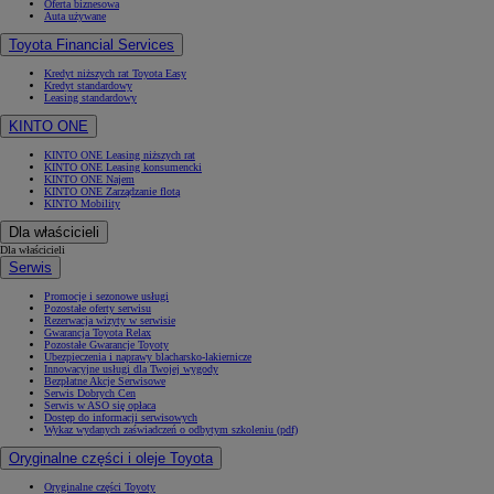
Oferta biznesowa
Auta używane
Toyota Financial Services
Kredyt niższych rat Toyota Easy
Kredyt standardowy
Leasing standardowy
KINTO ONE
KINTO ONE Leasing niższych rat
KINTO ONE Leasing konsumencki
KINTO ONE Najem
KINTO ONE Zarządzanie flotą
KINTO Mobility
Dla właścicieli
Dla właścicieli
Serwis
Promocje i sezonowe usługi
Pozostałe oferty serwisu
Rezerwacja wizyty w serwisie
Gwarancja Toyota Relax
Pozostałe Gwarancje Toyoty
Ubezpieczenia i naprawy blacharsko-lakiernicze
Innowacyjne usługi dla Twojej wygody
Bezpłatne Akcje Serwisowe
Serwis Dobrych Cen
Serwis w ASO się opłaca
Dostęp do informacji serwisowych
Wykaz wydanych zaświadczeń o odbytym szkoleniu (pdf)
Oryginalne części i oleje Toyota
Oryginalne części Toyoty