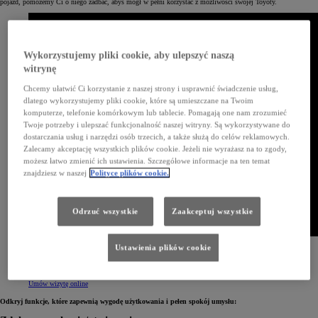
pojazd, pomożemy Ci o niego zadbać, abyś mógł w pełni korzystać z możliwości swojej Toyoty.
Wykorzystujemy pliki cookie, aby ulepszyć naszą
witrynę
Chcemy ułatwić Ci korzystanie z naszej strony i usprawnić świadczenie usług,
dlatego wykorzystujemy pliki cookie, które są umieszczane na Twoim
komputerze, telefonie komórkowym lub tablecie. Pomagają one nam zrozumieć
Twoje potrzeby i ulepszać funkcjonalność naszej witryny. Są wykorzystywane do
dostarczania usług i narzędzi osób trzecich, a także służą do celów reklamowych.
Zalecamy akceptację wszystkich plików cookie. Jeżeli nie wyrażasz na to zgody,
możesz łatwo zmienić ich ustawienia. Szczegółowe informacje na ten temat
znajdziesz w naszej
Polityce plików cookie.
Odrzuć wszystkie
Zaakceptuj wszystkie
Ustawienia plików cookie
Sprawdź, jak to zrobić
Zobacz, jak krok po kroku umówić wizytę w serwisie za pomocą aplikacji MyToyota w swoim
telefonie. Obejrzyj krótki filmik instruktażowy i do dzieła!
Umów wizytę online
Odkryj funkcje, które zapewnią wygodę użytkowania i pełen spokój umysłu: