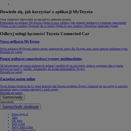
Dowiedz się, jak korzystać z aplikacji MyToyota
Tutaj znajdziesz odpowiedzi na najczęściej zadawane pytania.
Przewodnik po aplikacji MyToyota
(Opens in new window)
Jak połączyć aplikację z systemem samochodu?
(Opens in new window)
Sprawdź jak to zrobić
(Opens in new window)
Najczęściej zadawane pytania
Odkryj usługi łączności Toyota Connected Car
Nowa aplikacja MyToyota
Nowa aplikacja MyToyota oferuje zestaw połączonych usług dla Twojego auta, które ułatwią codzienne życie.
Dowiedz się więcej
Poznaj najlepsze samochodowe systemy multimedialne
Od łatwiejszego używania ulubionych aplikacji mobilnych po nawigację, która w mgnieniu oka wyszuka
miejsce na postój i posiłek. Zapraszamy do świata multimediów Toyoty.
Dowiedz się więcej
Zarządzaj autem online
Twoja Strona Osobista da Ci pełną kontrolę nad Twoim modelem Toyoty. Umawiaj się na wizytę w serwisie,
aktualizuj mapy systemu nawigacji i wiele więcej.
Dowiedz się więcej
Samochody
Samochody
Samochody osobowe
Nowe Aygo X
Yaris
GR Yaris
Yaris Cross
Nowy Yaris Cross
Nowy Urban Cruiser