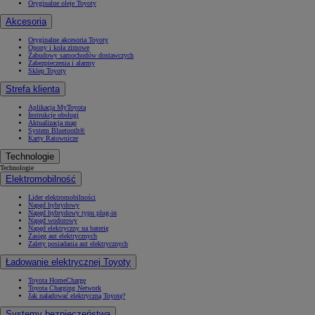
Oryginalne oleje Toyoty
Akcesoria
Oryginalne akcesoria Toyoty
Opony i koła zimowe
Zabudowy samochodów dostawczych
Zabezpieczenia i alarmy
Sklep Toyoty
Strefa klienta
Aplikacja MyToyota
Instrukcje obsługi
Aktualizacja map
System Bluetooth®
Karty Ratownicze
Technologie
Technologie
Elektromobilność
Lider elektromobilności
Napęd hybrydowy
Napęd hybrydowy typu plug-in
Napęd wodorowy
Napęd elektryczny na baterię
Zasięg aut elektrycznych
Zalety posiadania aut elektrycznych
Ładowanie elektrycznej Toyoty
Toyota HomeCharge
Toyota Charging Network
Jak naładować elektryczną Toyotę?
Systemy bezpieczeństwa