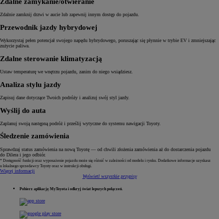
Zdalne zamykanie/otwieranie
Zdalnie zamknij drzwi w aucie lub zapewnij innym dostęp do pojazdu.
Przewodnik jazdy hybrydowej
Wykorzystaj pełen potencjał swojego napędu hybrydowego, poruszając się płynnie w trybie EV i zmniejszając
zużycie paliwa.
Zdalne sterowanie klimatyzacją
Ustaw temperaturę we wnętrzu pojazdu, zanim do niego wsiądziesz.
Analiza stylu jazdy
Zapisuj dane dotyczące Twoich podróży i analizuj swój styl jazdy.
Wyślij do auta
Zaplanuj swoją następną podróż i prześlij wytyczne do systemu nawigacji Toyoty.
Śledzenie zamówienia
Sprawdzaj status zamówienia na nową Toyotę — od chwili złożenia zamówienia aż do dostarczenia pojazdu
do Dilera i jego odbiór.
* Dostępność funkcji oraz wyposażenie pojazdu może się różnić w zależności od modelu i rynku. Dodatkowe informacje uzyskasz
u lokalnego sprzedawcy Toyoty oraz w instrukcji obsługi.
Więcej informacji
Wyświetl wszystkie przypisy
Pobierz aplikację MyToyota i odkryj świat lepszych połączeń.