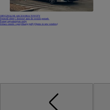
ORYGINALNE AKCESORIA TOYOTY
Sprawdź ofertę i dostosuj auto do swoich potrzeb
Poznaj najważniejsze cechy
Zobacz cennik i specyfikację (pdf)
(Opens in new window)
Od
81 900 zł
Yaris Cross
HYBRID