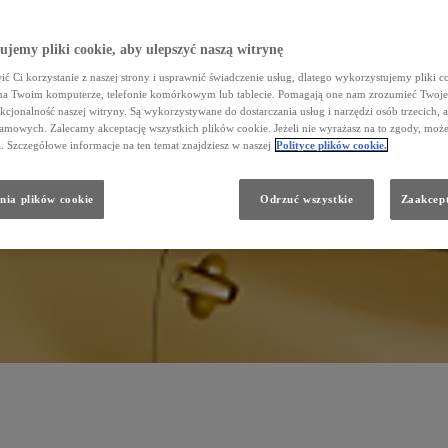
jemy pliki cookie, aby ulepszyć naszą witrynę
ć Ci korzystanie z naszej strony i usprawnić świadczenie usług, dlatego wykorzystujemy pliki co
na Twoim komputerze, telefonie komórkowym lub tablecie. Pomagają one nam zrozumieć Twoje
nkcjonalność naszej witryny. Są wykorzystywane do dostarczania usług i narzędzi osób trzecich, a
amowych. Zalecamy akceptację wszystkich plików cookie. Jeżeli nie wyrażasz na to zgody, może
a. Szczegółowe informacje na ten temat znajdziesz w naszej
Polityce plików cookie.
nia plików cookie
Odrzuć wszystkie
Zaakcept