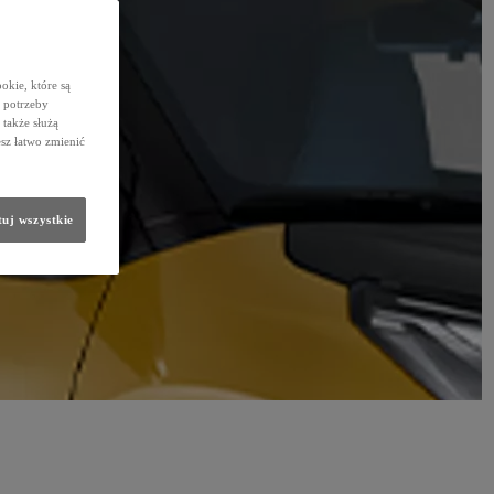
okie, które są
 potrzeby
 także służą
sz łatwo zmienić
uj wszystkie