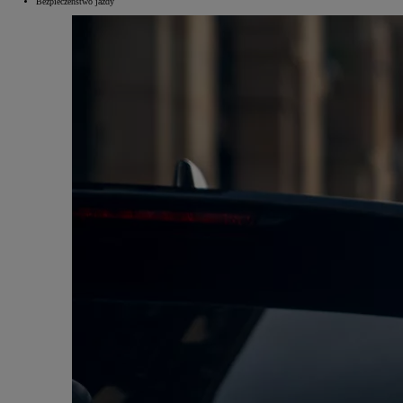
Bezpieczeństwo jazdy
Od
105 300 zł
Corolla Hatchback
HYBRID