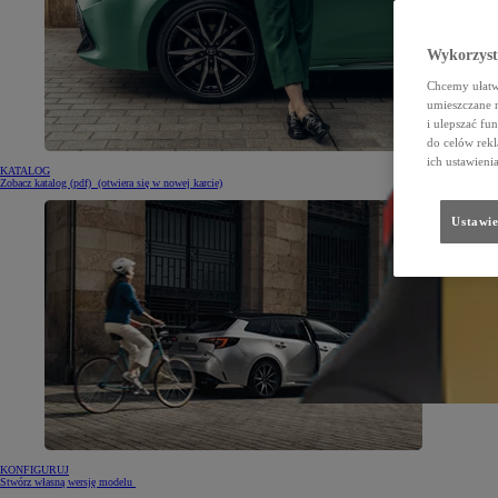
Wykorzystu
Chcemy ułatwi
umieszczane 
i ulepszać fu
do celów rekl
ich ustawieni
KATALOG
Zobacz katalog (pdf)
(otwiera się w nowej karcie)
Ustawie
KONFIGURUJ
Stwórz własną wersję modelu