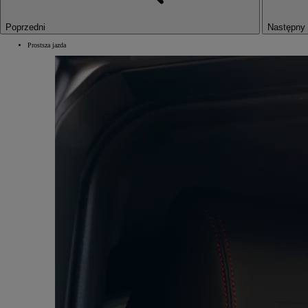
Poprzedni
Następny
Prostsza jazda