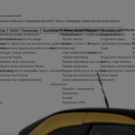
kcesoria
Kontakt
mowite możliwości oryginalnych akcesoriów Toyoty i skonfiguruj idealne auto dla swojej rodziny!
Kluby dla dzieci i młodzieży
Ekobonus dla hybryd Toyoty
Oryginalne części i oleje Toyoty
KINTO O
zne
SUV i Terenowe
Rodzinne
Hybrydowe Plug-in
Dostawcze
erzone zgodnie z metodą badawczą WLTP określoną w Rozporządzeniu (UE) 2017/1151. Na faktyczne zużycie pal
s
zerwacja wizyty w serwisie
Oferta dla osób z niepełnosprawnościami
Toyota Kids
Oryginalne części
K
 itp.). Zestawienie zużycia paliwa i emisji CO₂ zawierające dane wszystkich nowych samochodów osobowych jes
rat Toyota Easy
erta serwisu mechanicznego
Toyota Juniors
Oryginalne oleje
K
dowy
ecjalna oferta dla aut po gwarancji podstawowej
Konkurs Dream Car
Program Sprzedaży Hurtowej Tr
K
erzone zgodnie z metodą badawczą WLTP określoną w Rozporządzeniu (UE) 2017/1151. Na faktyczne zużycie pal
rdowy
erta serwisu blacharsko-lakierniczego
Elektromobilność
Trade
K
 itp.). Zestawienie zużycia paliwa i emisji CO₂ zawierające dane wszystkich nowych samochodów osobowych jes
omocje i usługi sezonowe
Lider elektromobilności
Akcesoria
K
arancje Toyoty
Napęd hybrydowy
Oryginalne akcesoria T
zpłatne akcje serwisowe
Napęd hybrydowy typu plug-in
Opony i koła zimowe
obalna akcja serwisowa Takata
Napęd wodorowy
Zabudowy samochodów
w Toyoty
moc drogowa w przypadku awarii lub kolizji
Napęd elektryczny na baterię
Zabezpieczenia i alarm
formacje techniczne
Zasięg aut elektrycznych
Sklep Toyoty
nowacje dla wygody Klientów
Zalety posiadania aut elektrycznych
Aktualności
Nowości i wydarzenia
Newsletter
Porady
ka
Regulacje CAFE