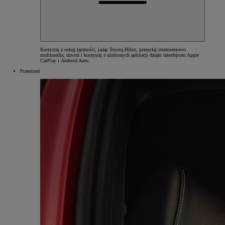
Korzystaj z usług łączności, jadąc Toyotą Hilux, przesyłaj strumieniowo
multimedia, dzwoń i korzystaj z ulubionych aplikacji dzięki interfejsom Apple
CarPlay i Android Auto.
Przestrzeń