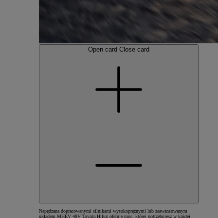
Open card
Close card
Napędzana dopracowanymi silnikami wysokoprężnymi lub zaawansowanym
układem MHEV 48V Toyota Hilux oferuje moc, której potrzebujesz w każdej