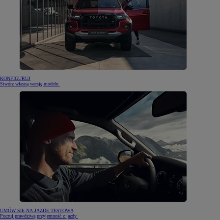
KONFIGURUJ
Stwórz własną wersję modelu
UMÓW SIĘ NA JAZDĘ TESTOWĄ
Poczuj prawdziwą przyjemność z jazdy