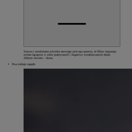
Surowa i muskularna sylwetka rasowego pick-upa sprawia, że Hilux imponuje
stylem łączącym w sobie praktyczność i bogactwo wyrafinowanych detali.
Jednym słowem – ikona.
Dwa rodzaje napędu