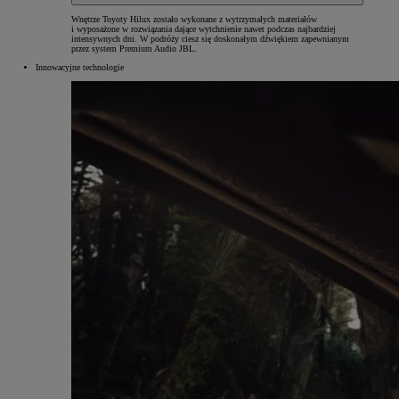
Wnętrze Toyoty Hilux zostało wykonane z wytrzymałych materiałów
i wyposażone w rozwiązania dające wytchnienie nawet podczas najbardziej
intensywnych dni. W podróży ciesz się doskonałym dźwiękiem zapewnianym
przez system Premium Audio JBL.
Innowacyjne technologie