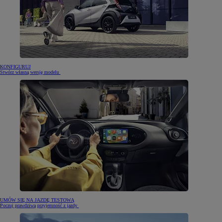
KONFIGURUJ
Stwórz własną wersję modelu
UMÓW SIĘ NA JAZDĘ TESTOWĄ
Poczuj prawdziwą przyjemność z jazdy