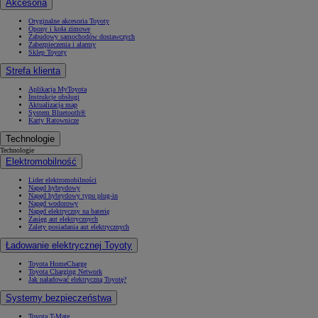
Akcesoria
Oryginalne akcesoria Toyoty
Opony i koła zimowe
Zabudowy samochodów dostawczych
Zabezpieczenia i alarmy
Sklep Toyoty
Strefa klienta
Aplikacja MyToyota
Instrukcje obsługi
Aktualizacja map
System Bluetooth®
Karty Ratownicze
Technologie
Technologie
Elektromobilność
Lider elektromobilności
Napęd hybrydowy
Napęd hybrydowy typu plug-in
Napęd wodorowy
Napęd elektryczny na baterię
Zasięg aut elektrycznych
Zalety posiadania aut elektrycznych
Ładowanie elektrycznej Toyoty
Toyota HomeCharge
Toyota Charging Network
Jak naładować elektryczną Toyotę?
Systemy bezpieczeństwa
Toyota T-Mate