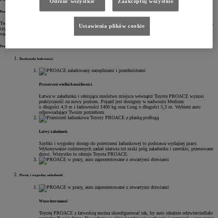
Odrzuć wszystkie
Zaakceptuj wszystkie
Przestrzeń wielkich możliwości
Twój najbardziej oddany pracownik, PROACE, z łatwością zrealizuje wszystkie zadania. Niezależnie od tego,
Ustawienia plików cookie
czy właśnie założyłeś swoją firmę, czy prowadzisz ją od lat, Toyota PROACE może stać się dokładnie takim
vanem, jakiego potrzebujesz.
Przestrzeń i ładowność
Doskonała ładowność
Przestrzeń wielkich możliwości
Łatwa w załadunku i oferująca mnóstwo miejsca wewnątrz Toyota PROACE wynosi
praktyczność na nowy poziom. Pojazd jest dostępny w nadwoziu Medium
o długości 4,9 m i ładowności 1400 kg oraz Long o długości 5,3 m. Wybierz auto
odpowiadające Twoim potrzebom.
Łatwy załadunek
Szybki i wygodny dostęp do przestrzeni ładunkowej to podstawa wydajnej pracy.
Wykonywanie codziennych zadań ułatwia też niski próg załadunku i szerokie, przesuwane
drzwi. Wszystko to oferuje Toyota PROACE.
Prosty i wygodny załadunek
Wszechstronność
Toyotę PROACE z łatwością można skonfigurować tak, by auto idealnie odzwierciedlało