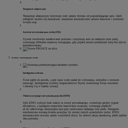
Tempomat adaptacyjny
Tempomat adaptacyjny utrzymuje stały zadany dystans od poprzedzającego auta. Jeżeli
odległość zacznie się zmniejszać, tempomat automatycznie zacznie hamować i uruchomi
światła stop.
Asystent utrzymania pasa ruchu (LTA)
System monitoruje oznakowanie poziome i utrzymuje auto na zadanym torze jazdy,
wykonując delikatne manewry korygujące, gdy pojazd zacznie przekraczać linię bez użycia
kierunkowskazu.
Systemy wspomagające jazdę
Inteligentna ochrona
Świat pędzi do przodu, a gdy masz wiele zadań do wykonania, nietrudno o moment
nieuwagi. Inteligentne systemy bezpieczeństwa Toyoty monitorują Twoje otoczenie
i chronią Cię w każdej sytuacji
Układ awaryjnego zatrzymania pojazdu (EDSS)
Jeśli EDSS wykryje brak reakcji ze strony prowadzącego, wyemituje głośny sygnał
dźwiękowy, a następnie rozpocznie hamowanie awaryjne, wytracając prędkość
aż do całkowitego zatrzymania auta przy zachowaniu zadanego toru jazdy. Następnie
uruchomione zostaną światła awaryjne, by ostrzec innych uczestników ruchu. EDSS
automatycznie otworzy zamki wszystkich drzwi, by ułatwić akcję ratunkową, jeżeli zajdzie
taka potrzeba.