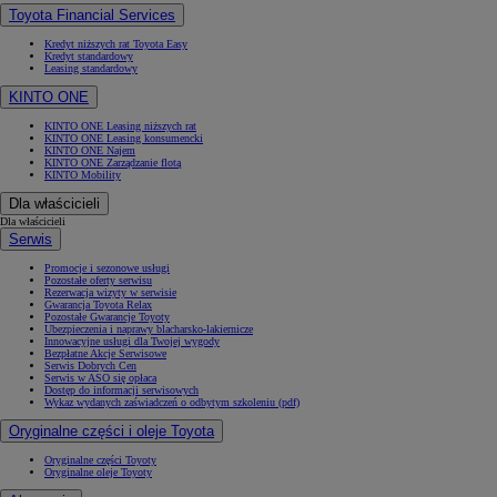
Toyota Financial Services
Kredyt niższych rat Toyota Easy
Kredyt standardowy
Leasing standardowy
KINTO ONE
KINTO ONE Leasing niższych rat
KINTO ONE Leasing konsumencki
KINTO ONE Najem
KINTO ONE Zarządzanie flotą
KINTO Mobility
Dla właścicieli
Dla właścicieli
Serwis
Promocje i sezonowe usługi
Pozostałe oferty serwisu
Rezerwacja wizyty w serwisie
Gwarancja Toyota Relax
Pozostałe Gwarancje Toyoty
Ubezpieczenia i naprawy blacharsko-lakiernicze
Innowacyjne usługi dla Twojej wygody
Bezpłatne Akcje Serwisowe
Serwis Dobrych Cen
Serwis w ASO się opłaca
Dostęp do informacji serwisowych
Wykaz wydanych zaświadczeń o odbytym szkoleniu (pdf)
Oryginalne części i oleje Toyota
Oryginalne części Toyoty
Oryginalne oleje Toyoty