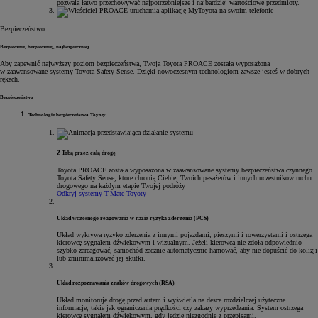
pozwala łatwo przechowywać najpotrzebniejsze i najbardziej wartościowe przedmioty.
Bezpieczeństwo
Bezpiecznie, bezpieczniej, najbezpieczniej
Aby zapewnić najwyższy poziom bezpieczeństwa, Twoja Toyota PROACE została wyposażona
w zaawansowane systemy Toyota Safety Sense. Dzięki nowoczesnym technologiom zawsze jesteś w dobrych
rękach.
Bezpieczeństwo
Technologie bezpieczeństwa Toyoty
Z Tobą przez całą drogę
Toyota PROACE została wyposażona w zaawansowane systemy bezpieczeństwa czynnego
Toyota Safety Sense, które chronią Ciebie, Twoich pasażerów i innych uczestników ruchu
drogowego na każdym etapie Twojej podróży
Odkryj systemy T-Mate Toyoty
Układ wczesnego reagowania w razie ryzyka zderzenia (PCS)
Układ wykrywa ryzyko zderzenia z innymi pojazdami, pieszymi i rowerzystami i ostrzega
kierowcę sygnałem dźwiękowym i wizualnym. Jeżeli kierowca nie zdoła odpowiednio
szybko zareagować, samochód zacznie automatycznie hamować, aby nie dopuścić do kolizji
lub zminimalizować jej skutki.
Układ rozpoznawania znaków drogowych (RSA)
Układ monitoruje drogę przed autem i wyświetla na desce rozdzielczej użyteczne
informacje, takie jak ograniczenia prędkości czy zakazy wyprzedzania. System ostrzega
kierowcę sygnałem dźwiękowym, gdy jedzie niezgodnie z przepisami.