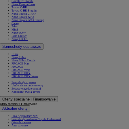
Corolla TS Kombi
Nowa Corolla Cross
Toyota C-HR
Toyota C-HR Plug-in
Nowa Toyota C-HR+
Nowa Toyota bZ4X
Nowa Toyota bZ4X Touring
Camry
Prius
Mirai
Nowy RAV4
Land Cruiser
Nowy GR GT
Samochody dostawcze
Hilux
Nowy Hilux
Nowy Hilux Electric
PROACE Max
PROACE
PROACE Verso
PROACE CITY
PROACE CITY Verso
Samochody używane
Umów się na jazdę testową
Zobacz wszystkie cenniki
Konfiguruj swoją Toyotę
Oferty specjalne i Finansowanie
Oferty specjalne i Finansowanie
Aktualne oferty
Finał wyprzedaży 2025
Samochody dostawcze Toyota Professional
Oferta biznesowa
Auta używane