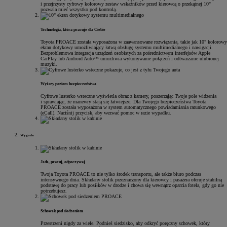
i przejrzysty cyfrowy kolorowy zestaw wskaźników przed kierowcą o przekątnej 10"
pozwala mieć wszystko pod kontrolą.
Technologia, która pracuje dla Ciebie
Toyota PROACE została wyposażona w zaawansowane rozwiązania, takie jak 10" kolorowy
ekran dotykowy umożliwiający łatwą obsługę systemu multimedialnego i nawigacji.
Bezproblemowa integracja urządzeń osobistych za pośrednictwem interfejsów Apple
CarPlay lub Android Auto™ umożliwia wykonywanie połączeń i odtwarzanie ulubionej
muzyki.
Wyższy poziom bezpieczeństwa
Cyfrowe lusterko wsteczne wyświetla obraz z kamery, poszerzając Twoje pole widzenia
i sprawiając, że manewry stają się łatwiejsze. Dla Twojego bezpieczeństwa Toyota
PROACE została wyposażona w system automatycznego powiadamiania ratunkowego
(eCall). Naciśnij przycisk, aby wezwać pomoc w razie wypadku.
Wygoda
Jedz, pracuj, odpoczywaj
Twoja Toyota PROACE to nie tylko środek transportu, ale także biuro podczas
intensywnego dnia. Składany stolik przeznaczony dla kierowcy i pasażera oferuje stabilną
podstawę do pracy lub posiłków w drodze i chowa się wewnątrz oparcia fotela, gdy go nie
potrzebujesz.
Schowek pod siedzeniem
Przestrzeni nigdy za wiele. Podnieś siedzisko, aby odkryć poręczny schowek, który