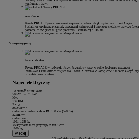
potrzeby Twojej firmy. Do wyboru są różne kombinacje nadwozia i rozmiarów oraz szereg
konfiguracji drzwi.
Smart Cargo
Toyota PROACE przewiezie nawet najdłuższe ładunki dzięki systemowi Smart Cargo.
Posiada on otwieraną przegrodę przestrzeni ładunkowej i unoszone siedzisko prawego fotela
pasażera, co zwiększa długość przestrzeni ładunkowej o 116 cm.
Furgon brygadowy
Zabierz całą ekipę
Toyota PROACE w nadwoziu furgon brygadowy łączy w sobie doskonałą przestrzeń
ładunkową i komfortowe miejsca dla 6 osób. Siedzenia w każdej chwili możesz złożyć, aby
przewieźć jeszcze więcej.
Napęd elektryczny
Moc wyboru
Pojemność akumulatora
Jednostki napędowe
50 kWh lub 75 kWh
Moc
Niezależnie od tego, czy wybierzesz dopracowany napęd elektryczny, czy sprawdzone jednostki Diesla, Toyot
136 KM
Zasięg
Napęd elektryczny
do 350km *
Ładowanie prądem stałym DC 100 kW (5–80%)
32 min**
Zasilany baterią
Ładowność
1001–1253 kg
Napęd elektryczny
Moc do wszystkich zadań
Toyota PROACE Electric jest zawsze w ruchu. Zasięg do 350 km na
Maksymalna masa przyczepy z hamulcem
1000 kg
Diesel
więcej
Manualna lub automatyczna skrzynia biegów
* Napęd elektryczny 136 KM A/T z akumulatorem trakcyjnym 75 kWh.