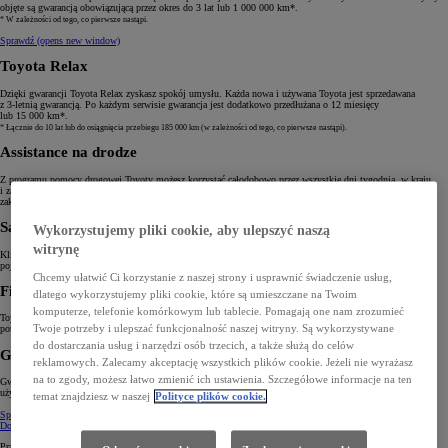
objęte są gwarancją obowiązującą przez okres do 3 lat lub 1 000 000 km*.
* W zależności od tego, co pierwsze nastąpi.
Sprawdź
(opens new window)
Toyota Relax
Dzięki gwarancji Toyota Relax zyskasz spokój umysłu. Każda nowa i używana Toyota jest sprzedawana
z 3‑letnią gwarancją. Po każdym serwisie gwarancja jest dodatkowo przedłużana o 12 miesięcy
lub 15 000 km*.
* Łącznie do 10 lat lub do osiągnięcia przebiegu 185 000 km (w zależności od tego, co pierwsze nastąpi).
Assistance na drodze
Z programu pomocy drogowej Toyoty możesz korzystać całodobowo przez wszystkie dni tygodnia, w kraju
i za granicą. Program obejmuje pomoc w przypadku awarii, holowanie pojazdu oraz, w razie potrzeby,
zakwaterowanie w hotelu.
Samochód zastępczy
Wykorzystujemy pliki cookie, aby ulepszyć naszą
witrynę
Klient serwisu Toyota Professional może zarezerwować samochód zastępczy na czas naprawy lub przeglądu
pojazdu. Do wyboru są różne opcje, w tym lekkie samochody osobowe i dostawcze.
Chcemy ułatwić Ci korzystanie z naszej strony i usprawnić świadczenie usług,
Finansowanie i ubezpieczenia
dlatego wykorzystujemy pliki cookie, które są umieszczane na Twoim
komputerze, telefonie komórkowym lub tablecie. Pomagają one nam zrozumieć
Toyota Professional oferuje usługi finansowe dla firm, a także ubezpieczenia dostosowane do specyficznych
Twoje potrzeby i ulepszać funkcjonalność naszej witryny. Są wykorzystywane
potrzeb klienta.
do dostarczania usług i narzędzi osób trzecich, a także służą do celów
Gwarancja mobilności
reklamowych. Zalecamy akceptację wszystkich plików cookie. Jeżeli nie wyrażasz
na to zgody, możesz łatwo zmienić ich ustawienia. Szczegółowe informacje na ten
Gwarancja mobilności to dodatkowa ochrona dla Twojej firmy w przypadku awarii Twojego pojazdu
użytkowego.
temat znajdziesz w naszej
Polityce plików cookie.
Sprawdź
Dowiedz się więcej o Toyota Professional
Przestrzeń i ładowność