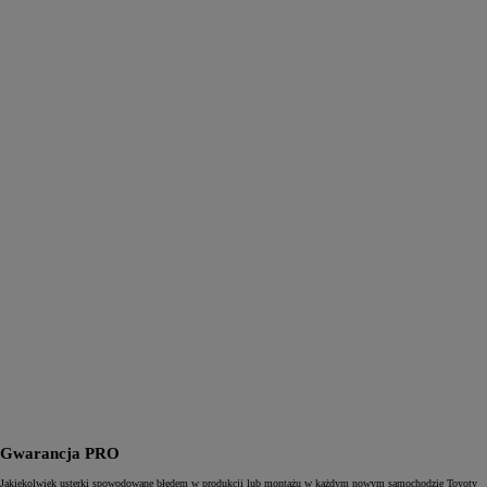
Gwarancja PRO
Jakiekolwiek usterki spowodowane błędem w produkcji lub montażu w każdym nowym samochodzie Toyoty