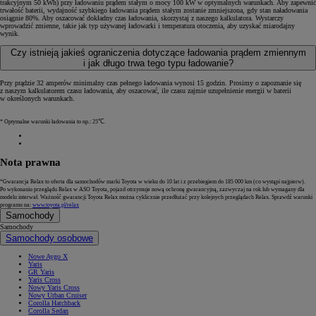
trakcyjnym 50 kWh) przy ładowaniu prądem stałym o mocy 100 kW w optymalnych warunkach. Aby zapewnić
trwałość baterii, wydajność szybkiego ładowania prądem stałym zostanie zmniejszona, gdy stan naładowania
osiągnie 80%. Aby oszacować dokładny czas ładowania, skorzystaj z naszego kalkulatora. Wystarczy
wprowadzić zmienne, takie jak typ używanej ładowarki i temperatura otoczenia, aby uzyskać miarodajny
wynik.
Czy istnieją jakieś ograniczenia dotyczące ładowania prądem zmiennym
i jak długo trwa tego typu ładowanie?
Przy prądzie 32 amperów minimalny czas pełnego ładowania wynosi 15 godzin. Prosimy o zapoznanie się
z naszym kalkulatorem czasu ładowania, aby oszacować, ile czasu zajmie uzupełnienie energii w baterii
w określonych warunkach.
* Optymalne warunki ładowania to np.: 25℃.
Nota prawna
*Gwarancja Relax to oferta dla samochodów marki Toyota w wieku do 10 lat i z przebiegiem do 185 000 km (co wystąpi najpierw).
Po wykonaniu przeglądu Relax w ASO Toyota, pojazd otrzymuje nową ochronę gwarancyjną, zazwyczaj na rok lub wymagany dla
modelu interwał. Ważność gwarancji Toyota Relax można cyklicznie przedłużać przy kolejnych przeglądach Relax. Sprawdź warunki
programu na:
www.toyota.pl/relax
Samochody
Samochody
Samochody osobowe
Nowe Aygo X
Yaris
GR Yaris
Yaris Cross
Nowy Yaris Cross
Nowy Urban Cruiser
Corolla Hatchback
Corolla Sedan