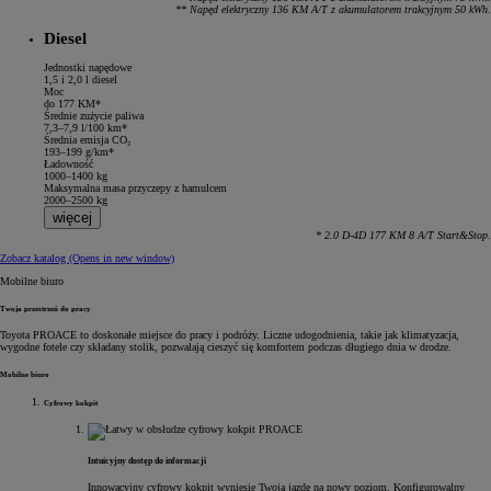
** Napęd elektryczny 136 KM A/T z akumulatorem trakcyjnym 50 kWh.
Diesel
Moc, z którą dojedziesz dalej
Napędzana zaawansowanymi silnikami wysokoprężnymi z manualną lub aut
Diesel
Jednostki napędowe
1,5 i 2,0 l diesel
Moc
do 177 KM*
Średnie zużycie paliwa
7,3–7,9 l/100 km*
Średnia emisja CO₂
193–199 g/km*
Ładowność
1000–1400 kg
Maksymalna masa przyczepy z hamulcem
2000–2500 kg
więcej
* 2.0 D-4D 177 KM 8 A/T Start&Stop.
Zobacz katalog
(Opens in new window)
Mobilne biuro
Twoja przestrzeń do pracy
Toyota PROACE to doskonałe miejsce do pracy i podróży. Liczne udogodnienia, takie jak klimatyzacja,
wygodne fotele czy składany stolik, pozwalają cieszyć się komfortem podczas długiego dnia w drodze.
Mobilne biuro
Cyfrowy kokpit
Intuicyjny dostęp do informacji
Innowacyjny cyfrowy kokpit wyniesie Twoją jazdę na nowy poziom. Konfigurowalny