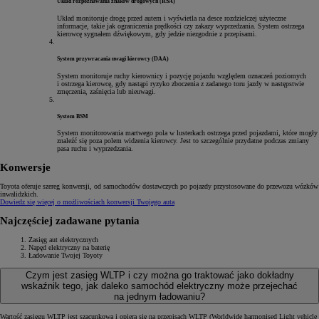
Układ rozpoznawania znaków drogowych (RSA)
Układ monitoruje drogę przed autem i wyświetla na desce rozdzielczej użyteczne
informacje, takie jak ograniczenia prędkości czy zakazy wyprzedzania. System ostrzega
kierowcę sygnałem dźwiękowym, gdy jedzie niezgodnie z przepisami.
System przywracania uwagi kierowcy (DAA)
System monitoruje ruchy kierownicy i pozycję pojazdu względem oznaczeń poziomych
i ostrzega kierowcę, gdy nastąpi ryzyko zboczenia z zadanego toru jazdy w następstwie
zmęczenia, zaśnięcia lub nieuwagi.
System BSM
System monitorowania martwego pola w lusterkach ostrzega przed pojazdami, które mogły
znaleźć się poza polem widzenia kierowcy. Jest to szczególnie przydatne podczas zmiany
pasa ruchu i wyprzedzania.
Konwersje
Stworzona dla Ciebie
Toyota oferuje szereg konwersji, od samochodów dostawczych po pojazdy przystosowane do przewozu wózków
Niezależnie od rodzaju prowadzonej działalności, gama oryginalnych akcesoriów Toyoty zapewnia Ci pełną elas
inwalidzkich.
Dowiedz się więcej o możliwościach konwersji Twojego auta
Stwórz swoją Toyotę PROACE
Usługi dodatkowe
Najczęściej zadawane pytania
Zabudowa przestrzeni bagażowej
Regały premium można łatwo dostosować do profilu działalności i rodzaju przechowywanego sprzęt
Zapoznaj się z informacjami na temat finansowania Toyoty PROACE, ubezpieczenia i gwarancji producenckiej.
Zasięg aut elektrycznych
Napęd elektryczny na baterię
Akcesoria transportowe
Ładowanie Twojej Toyoty
Finansowanie
Aluminiowa konstrukcja platformy dachowej zapewnia wytrzymałość i trwałość, ułatwiając przewożen
Toyota Financial Services oferuje szeroką gamę elastycznych produktów finansowych dostosowanych do Twoich
Czym jest zasięg WLTP i czy można go traktować jako dokładny
Bezpieczne zamki
wskaźnik tego, jak daleko samochód elektryczny może przejechać
Leasing niższych rat
na jednym ładowaniu?
Wzmocniony zestaw zamków do drzwi tylnych i bocznych dodatkowo zabezpiecza przewożony towar
Oferta skierowana do przedsiębiorców ceniących komfort, bezpieczeństwo oraz niskie koszty użytkowania pojaz
Wartość zasięgu WLTP jest szacunkowa i opiera się na przepisach WLTP (Worldwide harmonised Light vehicle