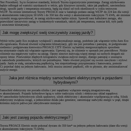
Test Procedure). Są to światowe standardy, których Toyota rygorystycznie przestrzega. Zasięg użytkowania
Leasing standardowy
będzie odbiegał od wartości uzyskanych w teście, gdy kluczowe czynniki, takie jak prędkość, nawierzchnia
drogi, sposób jazdy i temperatura otoczenia, będą się różnić od tych określonych w cyklu testowym
Klasyczna forma leasingu operacyjnego opartego na wpłacie własnej i stałych miesięcznych ratach.
WLTP. Na stronie internetowej Toyoty PROACE oraz w katalogu podano zasięg WLTP do 224 km dla wersji
z akumulatorem trakcyjnym 50 kWh i do 350 km dla wersji z akumulatorem trakcyjnym 75 kWh, ale zmienne
Kredyt niższych rat
czynniki mogą spowodować, że zasięg użytkowania będzie niższy. Sprawdź nasz kalkulator zasięgu, aby
przewidzieć rzeczywisty zasięg w konkretnych warunkach, takich jak temperatura, rozmiar kół, tryb jazdy
Połączenie najlepszych cech kredytu standardowego z elastyczną wpłatą własną i innymi profitami.
i ustawienie klimatyzacji.
Wynajem długoterminowy KINTO ONE
Jak mogę zwiększyć swój rzeczywisty zasięg jazdy?
Idealne rozwiązanie dla dużych firm i korporacji, które poszukują kompleksowej oferty i wysokiego standardu 
Wybór trybu jazdy Eco zwiększy wydajność i zmaksymalizuje zasięg, podobnie jak włączenie trybu Auto Eco
dla ogrzewania. Rozważ również wyłączenie klimatyzacji, gdy nie jest potrzebna i pamiętaj, że podgrzewane
Ubezpieczenia
siedzenia i podgrzewana kierownica PROACE CITY Electric są bardziej energooszczędnym sposobem
na utrzymanie ciepła niż włączanie ogrzewania. Upewnij się, że ciśnienie w oponach jest prawidłowe. Niskie
Program ubezpieczeń Toyoty to kompleksowa oferta ubezpieczeń komunikacyjnych, dostępna w sieci Autoryz
ciśnienie ma negatywny wpływ na zasięg. Opony zimowe zużywają więcej energii na suchych drogach niż
opony letnie. Przewożenie zbędnych kilogramów zwiększa zużycie energii, dlatego pamiętaj o usunięciu
Ubezpieczenia
z samochodu przedmiotów, których nie potrzebujesz. Warto również przyjrzeć się swoim nawykom i stylowi
jazdy. Jazda ze stałą, umiarkowaną prędkością, bez niepotrzebnego przyspieszania i hamowania, pomoże
Kompleksowe pakiety ubezpieczeń z konkurencyjnymi składkami, zaprojektowane tak, aby zapewnić Ci całkowi
Ci pojechać dalej na jednym ładowaniu. Jeśli musisz zmienić prędkość, rób to płynnie, aby zminimalizować
zużycie energii.
Assistance
Jaka jest różnica między samochodami elektrycznymi a pojazdami
To spokój i komfort w podróży. Jeśli Twoje auto zostanie unieruchomione, otrzymasz niezbędną pomoc drogow
hybrydowymi?
Toyota Professional
Samochód elektryczny nie posiada silnika i jest napędzany wyłącznie energią zmagazynowaną
w akumulatorach. Pojazdy hybrydowe łączą w sobie tradycyjny silnik i elektryczny układ napędowy.
Toyota Professional to Twój partner w biznesie. Wybieraj pojazdy użytkowe, którym można zaufać, korzystaj z 
W samochodzie hybrydowym silnik spalinowy, silnik elektryczny i akumulator współpracują ze sobą. Silnik
elektryczny zwiększa osiągi, a jednocześnie działa jako generator, zamieniając nadwyżki energii w prąd, dzięki
Gwarancja mobilności
któremu zużycie paliwa jest zdecydowanie mniejsze.
Gwarancja mobilności to dodatkowa ochrona dla Twojej firmy, dzięki której w przypadku awarii Twojego poj
Gwarancja PRO
Jaki jest zasięg pojazdu elektrycznego?
Standardowa Gwarancja PRO jest zawarta w cenie auta i pokrywa koszty napraw wszelkich podzespołów zamonto
Toyota PROACE Electric może pokonać dystans do 350 km* na jednym pełnym ładowaniu (dane dla wersji
z akumulatorem trakcyjnym 75 kWh).
Spokój ducha