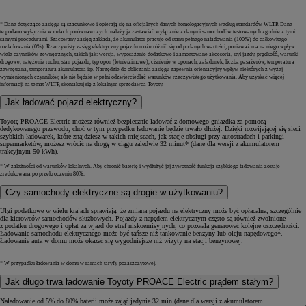
Utrzymuj swoją Toyotę w idealnym stanie przez lata dzięki szerokiej gamie kompleksowych usług Autoryzow
* Dane dotyczące zasięgu są szacunkowe i opierają się na oficjalnych danych homologacyjnych według standardów WLTP. Dane
Utrzymuj swoją Toyotę w idealnym stanie przez lata
te podano wyłącznie w celach porównawczych: należy je zestawiać wyłącznie z danymi samochodów testowanych zgodnie z tymi
samymi procedurami. Szacowany zasięg zakłada, że akumulator pracuje od stanu pełnego naładowania (100%) do całkowitego
Nasze usługi serwisowe sprawią, że jazda Toyotą zawsze będzie tak samo przyjemna, jak w dniu jej zakupu.
rozładowania (0%). Rzeczywisty zasięg elektryczny pojazdu może różnić się od podanych wartości, ponieważ ma na niego wpływ
wiele czynników zewnętrznych, takich jak: wersja, wyposażenie dodatkowe i zamontowane akcesoria, styl jazdy, prędkość, warunki
drogowe, natężenie ruchu, stan pojazdu, typ opon (letnie/zimowe), ciśnienie w oponach, załadunek, liczba pasażerów, temperatura
Szeroki zakres kompleksowych usług
zewnętrzna, temperatura akumulatora itp. Narzędzie do obliczania zasięgu zapewnia orientacyjny wpływ niektórych z wyżej
wymienionych czynników, ale nie będzie w pełni odzwierciedlać warunków rzeczywistego użytkowania. Aby uzyskać więcej
Oferujemy szeroki zakres usług w przystępnej cenie, które obejmują przeglądy i naprawę każdego modelu Toyot
informacji na temat WLTP, skontaktuj się z lokalnym sprzedawcą Toyoty.
Jakość na poziomie Toyoty
Jak ładować pojazd elektryczny?
Nasi przeszkoleni mechanicy korzystają wyłącznie z oryginalnych części Toyoty, dzięki czemu możesz być pewie
Toyotę PROACE Electric możesz również bezpiecznie ładować z domowego gniazdka za pomocą
dedykowanego przewodu, choć w tym przypadku ładowanie będzie trwało dłużej. Dzięki rozwijającej się sieci
szybkich ładowarek, które znajdziesz w takich miejscach, jak stacje obsługi przy autostradach i parkingi
supermarketów, możesz wrócić na drogę w ciągu zaledwie 32 minut* (dane dla wersji z akumulatorem
trakcyjnym 50 kWh).
* W zależności od warunków lokalnych. Aby chronić baterię i wydłużyć jej żywotność funkcja szybkiego ładowania zostaje
zredukowana po przekroczeniu 80%.
Czy samochody elektryczne są drogie w użytkowaniu?
Ulgi podatkowe w wielu krajach sprawiają, że zmiana pojazdu na elektryczny może być opłacalna, szczególnie
dla kierowców samochodów służbowych. Pojazdy z napędem elektrycznym często są również zwolnione
z podatku drogowego i opłat za wjazd do stref niskoemisyjnych, co pozwala generować kolejne oszczędności.
Ładowanie samochodu elektrycznego może być tańsze niż tankowanie benzyny lub oleju napędowego*.
Ładowanie auta w domu może okazać się wygodniejsze niż wizyty na stacji benzynowej.
* W przypadku ładowania w domu w ramach taryfy pozaszczytowej.
Jak długo trwa ładowanie Toyoty PROACE Electric prądem stałym?
Naładowanie od 5% do 80% baterii może zająć jedynie 32 min (dane dla wersji z akumulatorem