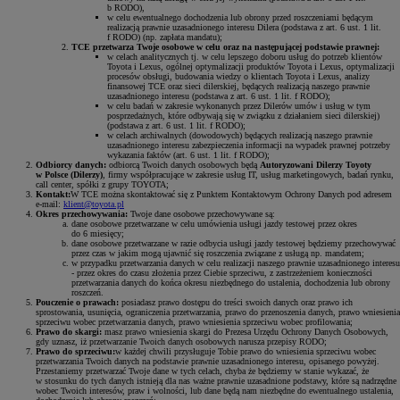
b RODO),
w celu ewentualnego dochodzenia lub obrony przed roszczeniami będącym
realizacją prawnie uzasadnionego interesu Dilera (podstawa z art. 6 ust. 1 lit.
f RODO) (np. zapłata mandatu);
TCE przetwarza Twoje osobowe w celu oraz na następującej podstawie prawnej:
w celach analitycznych tj. w celu lepszego doboru usług do potrzeb klientów
Toyota i Lexus, ogólnej optymalizacji produktów Toyota i Lexus, optymalizacji
procesów obsługi, budowania wiedzy o klientach Toyota i Lexus, analizy
finansowej TCE oraz sieci dilerskiej, będących realizacją naszego prawnie
uzasadnionego interesu (podstawa z art. 6 ust. 1 lit. f RODO);
w celu badań w zakresie wykonanych przez Dilerów umów i usług w tym
posprzedażnych, które odbywają się w związku z działaniem sieci dilerskiej)
(podstawa z art. 6 ust. 1 lit. f RODO);
w celach archiwalnych (dowodowych) będących realizacją naszego prawnie
uzasadnionego interesu zabezpieczenia informacji na wypadek prawnej potrzeby
wykazania faktów (art. 6 ust. 1 lit. f RODO);
Odbiorcy danych:
odbiorcą Twoich danych osobowych będą
Autoryzowani Dilerzy Toyoty
w Polsce (Dilerzy)
, firmy współpracujące w zakresie usług IT, usług marketingowych, badań rynku,
call center, spółki z grupy TOYOTA;
Kontakt:
W TCE można skontaktować się z Punktem Kontaktowym Ochrony Danych pod adresem
e-mail:
klient@toyota.pl
Okres przechowywania:
Twoje dane osobowe przechowywane są:
dane osobowe przetwarzane w celu umówienia usługi jazdy testowej przez okres
do 6 miesięcy;
dane osobowe przetwarzane w razie odbycia usługi jazdy testowej będziemy przechowywać
przez czas w jakim mogą ujawnić się roszczenia związane z usługą np. mandatem;
w przypadku przetwarzania danych w celu realizacji naszego prawnie uzasadnionego interesu
- przez okres do czasu złożenia przez Ciebie sprzeciwu, z zastrzeżeniem konieczności
przetwarzania danych do końca okresu niezbędnego do ustalenia, dochodzenia lub obrony
roszczeń.
Pouczenie o prawach:
posiadasz prawo dostępu do treści swoich danych oraz prawo ich
sprostowania, usunięcia, ograniczenia przetwarzania, prawo do przenoszenia danych, prawo wniesienia
sprzeciwu wobec przetwarzania danych, prawo wniesienia sprzeciwu wobec profilowania;
Prawo do skargi:
masz prawo wniesienia skargi do Prezesa Urzędu Ochrony Danych Osobowych,
gdy uznasz, iż przetwarzanie Twoich danych osobowych narusza przepisy RODO;
Prawo do sprzeciwu:
w każdej chwili przysługuje Tobie prawo do wniesienia sprzeciwu wobec
przetwarzania Twoich danych na podstawie prawnie uzasadnionego interesu, opisanego powyżej.
Przestaniemy przetwarzać Twoje dane w tych celach, chyba że będziemy w stanie wykazać, że
w stosunku do tych danych istnieją dla nas ważne prawnie uzasadnione podstawy, które są nadrzędne
wobec Twoich interesów, praw i wolności, lub dane będą nam niezbędne do ewentualnego ustalenia,