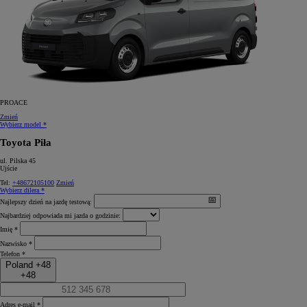
PROACE
Zmień
Wybierz model *
Toyota Piła
ul. Pilska 45
Ujście
Tel:
+48672105100
Zmień
Wybierz dilera *
Najlepszy dzień na jazdę testową:
Najbardziej odpowiada mi jazda o godzinie:
Imię *
Nazwisko *
Telefon *
Poland +48
+48
Adres e-mail *