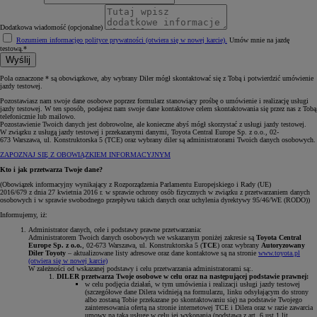
Dodatkowa wiadomość (opcjonalne)
Rozumiem informację
o polityce prywatności (otwiera się w nowej karcie)
.
Umów mnie na jazdę
testową.*
Wyślij
Pola oznaczone * są obowiązkowe, aby wybrany Diler mógł skontaktować się z Tobą i potwierdzić umówienie
jazdy testowej.
Pozostawiasz nam swoje dane osobowe poprzez formularz stanowiący prośbę o umówienie i realizację usługi
jazdy testowej. W ten sposób, podajesz nam swoje dane kontaktowe celem skontaktowania się przez nas z Tobą
telefonicznie lub mailowo.
Pozostawienie Twoich danych jest dobrowolne, ale konieczne abyś mógł skorzystać z usługi jazdy testowej.
W związku z usługą jazdy testowej i przekazanymi danymi, Toyota Central Europe Sp. z o.o., 02-
673 Warszawa, ul. Konstruktorska 5 (TCE) oraz wybrany diler są administratorami Twoich danych osobowych.
ZAPOZNAJ SIĘ Z OBOWIĄZKIEM INFORMACYJNYM
Kto i jak przetwarza Twoje dane?
(Obowiązek informacyjny wynikający z Rozporządzenia Parlamentu Europejskiego i Rady (UE)
2016/679 z dnia 27 kwietnia 2016 r. w sprawie ochrony osób fizycznych w związku z przetwarzaniem danych
osobowych i w sprawie swobodnego przepływu takich danych oraz uchylenia dyrektywy 95/46/WE (RODO))
Informujemy, iż:
Administrator danych, cele i podstawy prawne przetwarzania:
Administratorem Twoich danych osobowych we wskazanym poniżej zakresie są
Toyota Central
Europe Sp. z o.o.
, 02-673 Warszawa, ul. Konstruktorska 5 (
TCE
) oraz wybrany
Autoryzowany
Diler Toyoty
– aktualizowane listy adresowe oraz dane kontaktowe są na stronie
www.toyota.pl
(otwiera się w nowej karcie)
W zależności od wskazanej podstawy i celu przetwarzania administratorami są:.
DILER przetwarza Twoje osobowe w celu oraz na następującej podstawie prawnej:
w celu podjęcia działań, w tym umówienia i realizacji usługi jazdy testowej
(szczegółowe dane Dilera widnieją na formularzu, linku odsyłającym do strony
albo zostaną Tobie przekazane po skontaktowaniu się) na podstawie Twojego
zainteresowania ofertą na stronie internetowej TCE i Dilera oraz w razie zawarcia
umowy na taką usługę w celu jej wykonania (podstawa z art. 6 ust 1 lit.