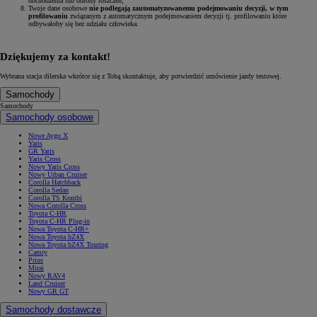
dochodzenia lub obrony roszczeń;
Twoje dane osobowe
nie podlegają zautomatyzowanemu podejmowaniu decyzji, w tym
profilowaniu
związanym z automatycznym podejmowaniem decyzji tj. profilowaniu które
odbywałoby się bez udziału człowieka.
Dziękujemy za kontakt!
Wybrana stacja dilerska wkrótce się z Tobą skontaktuje, aby potwierdzić umówienie jazdy testowej.
Samochody
Samochody
Samochody osobowe
Nowe Aygo X
Yaris
GR Yaris
Yaris Cross
Nowy Yaris Cross
Nowy Urban Cruiser
Corolla Hatchback
Corolla Sedan
Corolla TS Kombi
Nowa Corolla Cross
Toyota C-HR
Toyota C-HR Plug-in
Nowa Toyota C-HR+
Nowa Toyota bZ4X
Nowa Toyota bZ4X Touring
Camry
Prius
Mirai
Nowy RAV4
Land Cruiser
Nowy GR GT
Samochody dostawcze