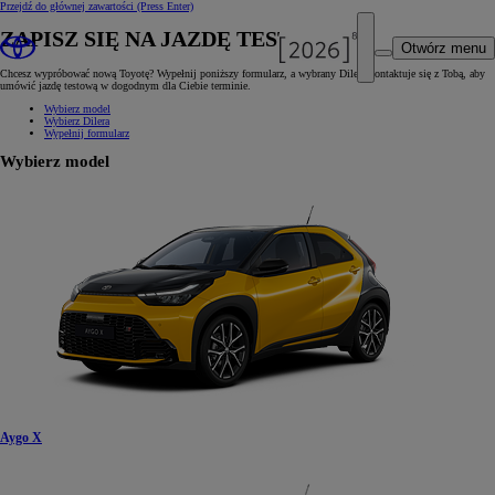
Przejdź do głównej zawartości
(Press Enter)
ZAPISZ SIĘ NA JAZDĘ TESTOWĄ
Otwórz menu
Chcesz wypróbować nową Toyotę? Wypełnij poniższy formularz, a wybrany Diler skontaktuje się z Tobą, aby
umówić jazdę testową w dogodnym dla Ciebie terminie.
Wybierz model
Wybierz Dilera
Wypełnij formularz
Wybierz model
Aygo X