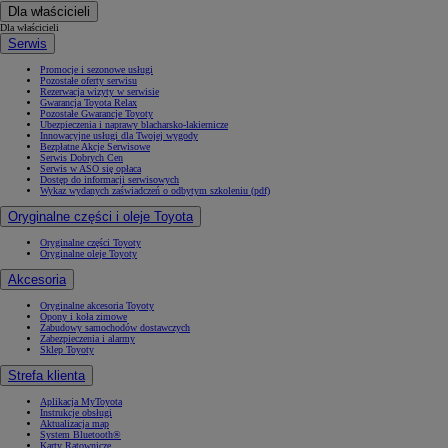
Dla właścicieli
Dla właścicieli
Serwis
Promocje i sezonowe usługi
Pozostałe oferty serwisu
Rezerwacja wizyty w serwisie
Gwarancja Toyota Relax
Pozostałe Gwarancje Toyoty
Ubezpieczenia i naprawy blacharsko-lakiernicze
Innowacyjne usługi dla Twojej wygody
Bezpłatne Akcje Serwisowe
Serwis Dobrych Cen
Serwis w ASO się opłaca
Dostęp do informacji serwisowych
Wykaz wydanych zaświadczeń o odbytym szkoleniu (pdf)
Oryginalne części i oleje Toyota
Oryginalne części Toyoty
Oryginalne oleje Toyoty
Akcesoria
Oryginalne akcesoria Toyoty
Opony i koła zimowe
Zabudowy samochodów dostawczych
Zabezpieczenia i alarmy
Sklep Toyoty
Strefa klienta
Aplikacja MyToyota
Instrukcje obsługi
Aktualizacja map
System Bluetooth®
Karty Ratownicze