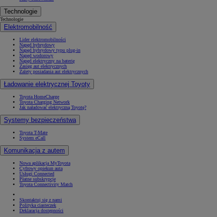
Technologie
Technologie
Elektromobilność
Lider elektromobilności
Napęd hybrydowy
Napęd hybrydowy typu plug-in
Napęd wodorowy
Napęd elektryczny na baterię
Zasięg aut elektrycznych
Zalety posiadania aut elektrycznych
Ładowanie elektrycznej Toyoty
Toyota HomeCharge
Toyota Charging Network
Jak naładować elektryczną Toyotę?
Systemy bezpieczeństwa
Toyota T-Mate
System eCall
Komunikacja z autem
Nowa aplikacja MyToyota
Cyfrowy opiekun auta
Usługi Connected
Płatne subskrypcje
Toyota Connectivity Match
Skontaktuj się z nami
Polityka ciasteczek
Deklaracja dostępności