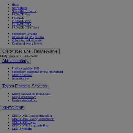
Hilux
Nowy Hilux
Nowy Hilux Electric
PROACE Max
PROACE
PROACE Verso
PROACE CITY
PROACE CITY Verso
Samochody używane
Umów się na jazdę testową
Zobacz wszystkie cenniki
Konfiguruj swoją Toyotę
Oferty specjalne i Finansowanie
Oferty specjalne i Finansowanie
Aktualne oferty
Finał wyprzedaży 2025
Samochody dostawcze Toyota Professional
Oferta biznesowa
Auta używane
Toyota Financial Services
Kredyt niższych rat Toyota Easy
Kredyt standardowy
Leasing standardowy
KINTO ONE
KINTO ONE Leasing niższych rat
KINTO ONE Leasing konsumencki
KINTO ONE Najem
KINTO ONE Zarządzanie flotą
KINTO Mobility