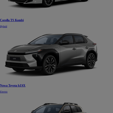
Corolla TS Kombi
Hybrid
Nowa Toyota bZ4X
Electric