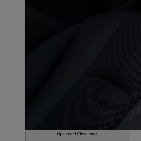
Open card
Close card