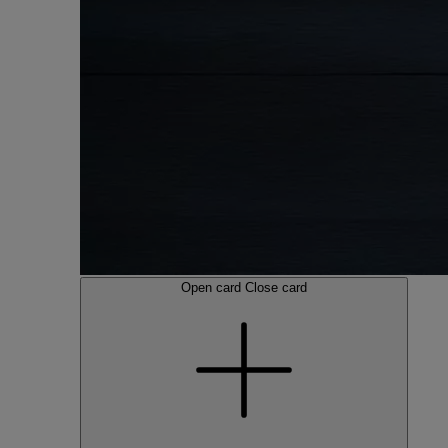
Open card
Close card