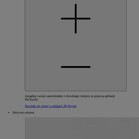
Zarządzaj swoim samochodem z dowolnego miejsca za pomocą aplikacji
MyToyota
Dowiedz się więcej o aplikacji MyToyota
Aktywna ochrona