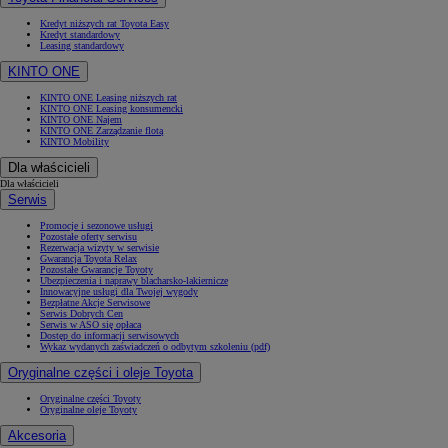
Kredyt niższych rat Toyota Easy
Kredyt standardowy
Leasing standardowy
KINTO ONE
KINTO ONE Leasing niższych rat
KINTO ONE Leasing konsumencki
KINTO ONE Najem
KINTO ONE Zarządzanie flotą
KINTO Mobility
Dla właścicieli
Dla właścicieli
Serwis
Promocje i sezonowe usługi
Pozostałe oferty serwisu
Rezerwacja wizyty w serwisie
Gwarancja Toyota Relax
Pozostałe Gwarancje Toyoty
Ubezpieczenia i naprawy blacharsko-lakiernicze
Innowacyjne usługi dla Twojej wygody
Bezpłatne Akcje Serwisowe
Serwis Dobrych Cen
Serwis w ASO się opłaca
Dostęp do informacji serwisowych
Wykaz wydanych zaświadczeń o odbytym szkoleniu (pdf)
Oryginalne części i oleje Toyota
Oryginalne części Toyoty
Oryginalne oleje Toyoty
Akcesoria