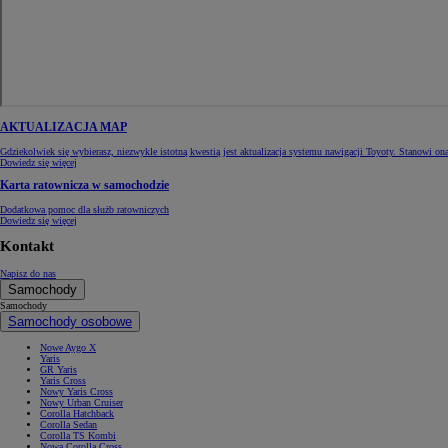
AKTUALIZACJA MAP
Gdziekolwiek się wybierasz, niezwykle istotną kwestią jest aktualizacja systemu nawigacji Toyoty. Stanowi on
Dowiedz się więcej
Karta ratownicza w samochodzie
Dodatkowa pomoc dla służb ratowniczych
Dowiedz się więcej
Kontakt
Napisz do nas
Samochody
Samochody
Samochody osobowe
Nowe Aygo X
Yaris
GR Yaris
Yaris Cross
Nowy Yaris Cross
Nowy Urban Cruiser
Corolla Hatchback
Corolla Sedan
Corolla TS Kombi
Nowa Corolla Cross