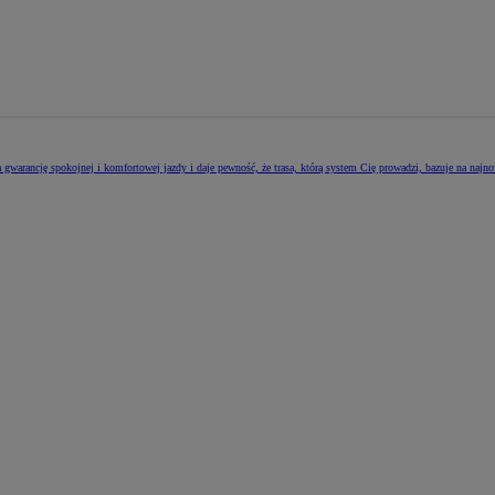
a gwarancję spokojnej i komfortowej jazdy i daje pewność, że trasa, którą system Cię prowadzi, bazuje na naj