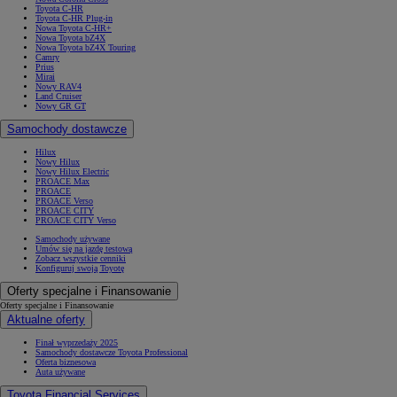
Toyota C-HR
Toyota C-HR Plug-in
Nowa Toyota C-HR+
Nowa Toyota bZ4X
Nowa Toyota bZ4X Touring
Camry
Prius
Mirai
Nowy RAV4
Land Cruiser
Nowy GR GT
Samochody dostawcze
Hilux
Nowy Hilux
Nowy Hilux Electric
PROACE Max
PROACE
PROACE Verso
PROACE CITY
PROACE CITY Verso
Samochody używane
Umów się na jazdę testową
Zobacz wszystkie cenniki
Konfiguruj swoją Toyotę
Od
81 900 zł
Oferty specjalne i Finansowanie
Yaris Cross
Oferty specjalne i Finansowanie
HYBRID
Aktualne oferty
Finał wyprzedaży 2025
Samochody dostawcze Toyota Professional
Oferta biznesowa
Auta używane
Toyota Financial Services