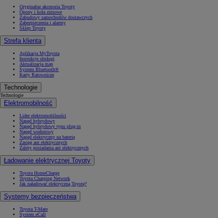
Oryginalne akcesoria Toyoty
Opony i koła zimowe
Zabudowy samochodów dostawczych
Zabezpieczenia i alarmy
Sklep Toyoty
Strefa klienta
Aplikacja MyToyota
Instrukcje obsługi
Aktualizacja map
System Bluetooth®
Karty Ratownicze
Technologie
Technologie
Elektromobilność
Lider elektromobilności
Napęd hybrydowy
Napęd hybrydowy typu plug-in
Napęd wodorowy
Napęd elektryczny na baterię
Zasięg aut elektrycznych
Zalety posiadania aut elektrycznych
Ładowanie elektrycznej Toyoty
Toyota HomeCharge
Toyota Charging Network
Jak naładować elektryczną Toyotę?
Systemy bezpieczeństwa
Toyota T-Mate
System eCall