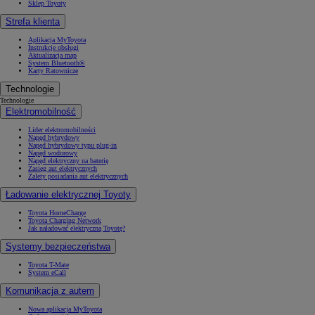
Sklep Toyoty
Strefa klienta
Aplikacja MyToyota
Instrukcje obsługi
Aktualizacja map
System Bluetooth®
Karty Ratownicze
Technologie
Technologie
Elektromobilność
Lider elektromobilności
Napęd hybrydowy
Napęd hybrydowy typu plug-in
Napęd wodorowy
Napęd elektryczny na baterię
Zasięg aut elektrycznych
Zalety posiadania aut elektrycznych
Ładowanie elektrycznej Toyoty
Toyota HomeCharge
Toyota Charging Network
Jak naładować elektryczną Toyotę?
Systemy bezpieczeństwa
Toyota T-Mate
System eCall
Komunikacja z autem
Nowa aplikacja MyToyota