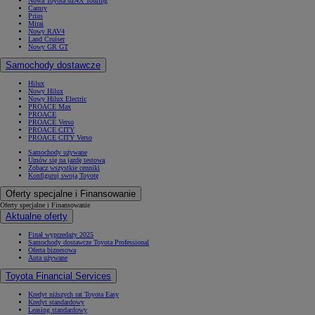
Nowa Toyota bZ4X Touring
Camry
Prius
Mirai
Nowy RAV4
Land Cruiser
Nowy GR GT
Samochody dostawcze
Hilux
Nowy Hilux
Nowy Hilux Electric
PROACE Max
PROACE
PROACE Verso
PROACE CITY
PROACE CITY Verso
Samochody używane
Umów się na jazdę testową
Zobacz wszystkie cenniki
Konfiguruj swoją Toyotę
Oferty specjalne i Finansowanie
Oferty specjalne i Finansowanie
Aktualne oferty
Finał wyprzedaży 2025
Samochody dostawcze Toyota Professional
Oferta biznesowa
Auta używane
Toyota Financial Services
Kredyt niższych rat Toyota Easy
Kredyt standardowy
Leasing standardowy