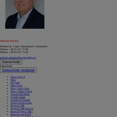
Mikołaj Dziedzic
Doradca ds. Części Zamiennych i Akcesoriów
Telefon: +48 61 811 75 86
Telefon: +48 61 811 75 85
mikolaj.dziedzic@toyota-ukleja.pl
Samochody
Samochody
Samochody osobowe
Nowe Aygo X
Yaris
GR Yaris
Yaris Cross
Nowy Yaris Cross
Nowy Urban Cruiser
Corolla Hatchback
Corolla Sedan
Corolla TS Kombi
Nowa Corolla Cross
Toyota C-HR
Toyota C-HR Plug-in
Nowa Toyota C-HR+
Nowa Toyota bZ4X