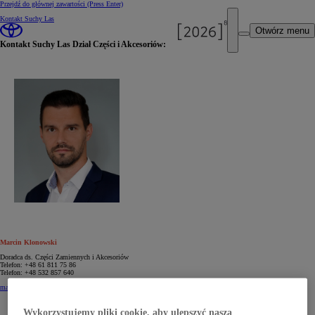
Przejdź do głównej zawartości
(Press Enter)
Kontakt Suchy Las
Otwórz menu
Kontakt Suchy Las Dział Części i Akcesoriów:
Marcin Klonowski
Doradca ds. Części Zamiennych i Akcesoriów
Telefon: +48 61 811 75 86
Telefon: +48 532 857 640
marcin.klonowski@toyota-ukleja.pl
Wykorzystujemy pliki cookie, aby ulepszyć naszą