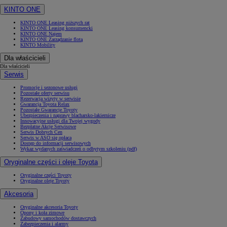
KINTO ONE
KINTO ONE Leasing niższych rat
KINTO ONE Leasing konsumencki
KINTO ONE Najem
KINTO ONE Zarządzanie flotą
KINTO Mobility
Dla właścicieli
Dla właścicieli
Serwis
Promocje i sezonowe usługi
Pozostałe oferty serwisu
Rezerwacja wizyty w serwisie
Gwarancja Toyota Relax
Pozostałe Gwarancje Toyoty
Ubezpieczenia i naprawy blacharsko-lakiernicze
Innowacyjne usługi dla Twojej wygody
Bezpłatne Akcje Serwisowe
Serwis Dobrych Cen
Serwis w ASO się opłaca
Dostęp do informacji serwisowych
Wykaz wydanych zaświadczeń o odbytym szkoleniu (pdf)
Oryginalne części i oleje Toyota
Oryginalne części Toyoty
Oryginalne oleje Toyoty
Akcesoria
Oryginalne akcesoria Toyoty
Opony i koła zimowe
Zabudowy samochodów dostawczych
Zabezpieczenia i alarmy