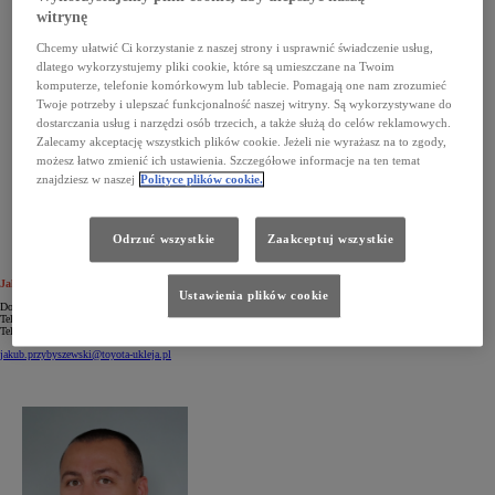
witrynę
Chcemy ułatwić Ci korzystanie z naszej strony i usprawnić świadczenie usług,
dlatego wykorzystujemy pliki cookie, które są umieszczane na Twoim
komputerze, telefonie komórkowym lub tablecie. Pomagają one nam zrozumieć
Twoje potrzeby i ulepszać funkcjonalność naszej witryny. Są wykorzystywane do
dostarczania usług i narzędzi osób trzecich, a także służą do celów reklamowych.
Zalecamy akceptację wszystkich plików cookie. Jeżeli nie wyrażasz na to zgody,
możesz łatwo zmienić ich ustawienia. Szczegółowe informacje na ten temat
znajdziesz w naszej
Polityce plików cookie.
Odrzuć wszystkie
Zaakceptuj wszystkie
Jakub Przybyszewski
Ustawienia plików cookie
Doradca ds. Części Zamiennych i Akcesoriów
Telefon: +48 61 811 75 85
Telefon: +48 532 857 640
jakub.przybyszewski@toyota-ukleja.pl