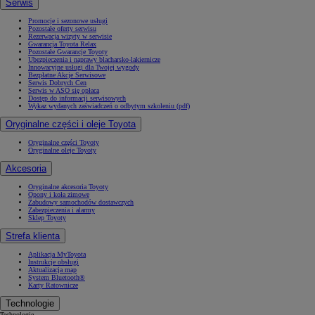
Serwis
Promocje i sezonowe usługi
Pozostałe oferty serwisu
Rezerwacja wizyty w serwisie
Gwarancja Toyota Relax
Pozostałe Gwarancje Toyoty
Ubezpieczenia i naprawy blacharsko-lakiernicze
Innowacyjne usługi dla Twojej wygody
Bezpłatne Akcje Serwisowe
Serwis Dobrych Cen
Serwis w ASO się opłaca
Dostęp do informacji serwisowych
Wykaz wydanych zaświadczeń o odbytym szkoleniu (pdf)
Oryginalne części i oleje Toyota
Oryginalne części Toyoty
Oryginalne oleje Toyoty
Akcesoria
Oryginalne akcesoria Toyoty
Opony i koła zimowe
Zabudowy samochodów dostawczych
Zabezpieczenia i alarmy
Sklep Toyoty
Strefa klienta
Aplikacja MyToyota
Instrukcje obsługi
Aktualizacja map
System Bluetooth®
Karty Ratownicze
Technologie
Technologie