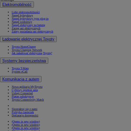
Elektromobilność
Lider elektromobilności
Napęd hybrydowy
Napęd hybrydowy typu plug-in
Napęd wodorowy
Napęd elektryczny na baterię
Zasięg aut elektrycznych
Zalety posiadania aut elektrycznych
Ładowanie elektrycznej Toyoty
Toyota HomeCharge
Toyota Charging Network
Jak naładować elektryczną Toyotę?
Systemy bezpieczeństwa
Toyota T-Mate
System eCall
Komunikacja z autem
Nowa aplikacja MyToyota
Cyfrowy opiekun auta
Usługi Connected
Płatne subskrypcje
Toyota Connectivity Match
Skontaktuj się z nami
Polityka ciasteczek
Deklaracja dostępności
(Opens in new window)
(Opens in new window)
(Opens in new window)