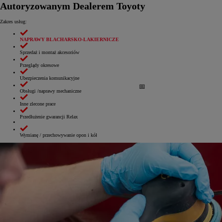
Autoryzowanym Dealerem Toyoty
Zakres usług:
NAPRAWY BLACHARSKO-LAKIERNICZE
Sprzedaż i montaż akcesoriów
Przeglądy okresowe
Ubezpieczenia komunikacyjne
Obsługi /naprawy mechaniczne
Inne zlecone prace
Przedłużenie gwarancji Relax
Wymianę / przechowywanie opon i kół