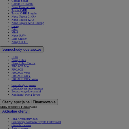
Corolla Sedan
Corolla TS Kombi
Nowa Corolla Cross
Toyota C-HR
Toyota C-HR Plug-in
Nowa Toyota C-HR+
Nowa Toyota bZ4X
Nowa Toyota bZ4X Touring
Camry
Prius
Mirai
Nowy RAV4
Land Cruiser
Nowy GR GT
Samochody dostawcze
Hilux
Nowy Hilux
Nowy Hilux Electric
PROACE Max
PROACE
PROACE Verso
PROACE CITY
PROACE CITY Verso
Samochody używane
Umów się na jazdę testową
Zobacz wszystkie cenniki
Konfiguruj swoją Toyotę
Oferty specjalne i Finansowanie
Oferty specjalne i Finansowanie
Aktualne oferty
Finał wyprzedaży 2025
Samochody dostawcze Toyota Professional
Oferta biznesowa
Auta używane