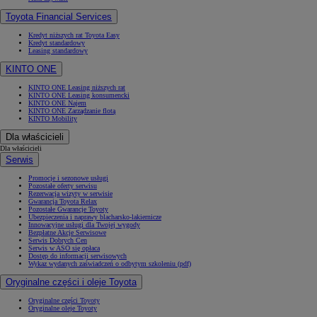
Toyota Financial Services
Kredyt niższych rat Toyota Easy
Kredyt standardowy
Leasing standardowy
KINTO ONE
KINTO ONE Leasing niższych rat
KINTO ONE Leasing konsumencki
KINTO ONE Najem
KINTO ONE Zarządzanie flotą
KINTO Mobility
Dla właścicieli
Dla właścicieli
Serwis
Promocje i sezonowe usługi
Pozostałe oferty serwisu
Rezerwacja wizyty w serwisie
Gwarancja Toyota Relax
Pozostałe Gwarancje Toyoty
Ubezpieczenia i naprawy blacharsko-lakiernicze
Innowacyjne usługi dla Twojej wygody
Bezpłatne Akcje Serwisowe
Serwis Dobrych Cen
Serwis w ASO się opłaca
Dostęp do informacji serwisowych
Wykaz wydanych zaświadczeń o odbytym szkoleniu (pdf)
Oryginalne części i oleje Toyota
Oryginalne części Toyoty
Oryginalne oleje Toyoty