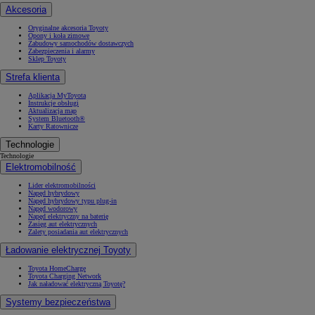
Akcesoria
Oryginalne akcesoria Toyoty
Opony i koła zimowe
Zabudowy samochodów dostawczych
Zabezpieczenia i alarmy
Sklep Toyoty
Strefa klienta
Aplikacja MyToyota
Instrukcje obsługi
Aktualizacja map
System Bluetooth®
Karty Ratownicze
Technologie
Technologie
Elektromobilność
Lider elektromobilności
Napęd hybrydowy
Napęd hybrydowy typu plug-in
Napęd wodorowy
Napęd elektryczny na baterię
Zasięg aut elektrycznych
Zalety posiadania aut elektrycznych
Ładowanie elektrycznej Toyoty
Toyota HomeCharge
Toyota Charging Network
Jak naładować elektryczną Toyotę?
Systemy bezpieczeństwa