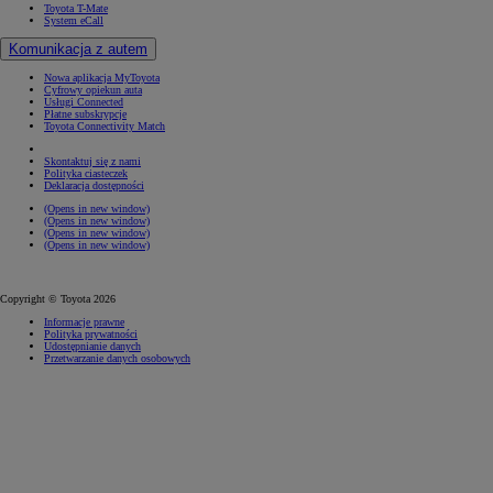
Toyota T-Mate
System eCall
Komunikacja z autem
Nowa aplikacja MyToyota
Cyfrowy opiekun auta
Usługi Connected
Płatne subskrypcje
Toyota Connectivity Match
Skontaktuj się z nami
Polityka ciasteczek
Deklaracja dostępności
(Opens in new window)
(Opens in new window)
(Opens in new window)
(Opens in new window)
Copyright © Toyota 2026
Informacje prawne
Polityka prywatności
Udostępnianie danych
Przetwarzanie danych osobowych