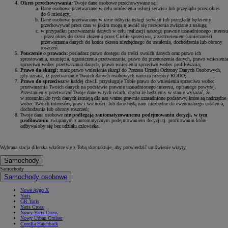
Okres przechowywania:
Twoje dane osobowe przechowywane są:
Dane osobowe przetwarzane w celu umówienia usługi serwisu lub przeglądu przez okres
do 6 miesięcy;
Dane osobowe przetwarzane w razie odbycia usługi serwisu lub przeglądu będziemy
przechowywać przez czas w jakim mogą ujawnić się roszczenia związane z usługą;
w przypadku przetwarzania danych w celu realizacji naszego prawnie uzasadnionego interesu
- przez okres do czasu złożenia przez Ciebie sprzeciwu, z zastrzeżeniem konieczności
przetwarzania danych do końca okresu niezbędnego do ustalenia, dochodzenia lub obrony
roszczeń.
Pouczenie o prawach:
posiadasz prawo dostępu do treści swoich danych oraz prawo ich
sprostowania, usunięcia, ograniczenia przetwarzania, prawo do przenoszenia danych, prawo wniesienia
sprzeciwu wobec przetwarzania danych, prawo wniesienia sprzeciwu wobec profilowania;
Prawo do skargi:
masz prawo wniesienia skargi do Prezesa Urzędu Ochrony Danych Osobowych,
gdy uznasz, iż przetwarzanie Twoich danych osobowych narusza przepisy RODO;
Prawo do sprzeciwu:
w każdej chwili przysługuje Tobie prawo do wniesienia sprzeciwu wobec
przetwarzania Twoich danych na podstawie prawnie uzasadnionego interesu, opisanego powyżej.
Przestaniemy przetwarzać Twoje dane w tych celach, chyba że będziemy w stanie wykazać, że
w stosunku do tych danych istnieją dla nas ważne prawnie uzasadnione podstawy, które są nadrzędne
wobec Twoich interesów, praw i wolności, lub dane będą nam niezbędne do ewentualnego ustalenia,
dochodzenia lub obrony roszczeń;
Twoje dane osobowe
nie podlegają zautomatyzowanemu podejmowaniu decyzji, w tym
profilowaniu
związanym z automatycznym podejmowaniem decyzji tj. profilowaniu które
odbywałoby się bez udziału człowieka.
Wybrana stacja dilerska wkrótce się z Tobą skontaktuje, aby potwierdzić umówienie wizyty.
Samochody
Samochody
Samochody osobowe
Nowe Aygo X
Yaris
GR Yaris
Yaris Cross
Nowy Yaris Cross
Nowy Urban Cruiser
Corolla Hatchback