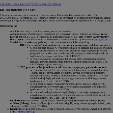
ZAPOZNAJ SIĘ Z OBOWIĄZKIEM INFORMACYJNYM
Kto i jak przetwarza Twoje dane?
(Obowiązek informacyjny wynikający z Rozporządzenia Parlamentu Europejskiego i Rady (UE)
2016/679 z dnia 27 kwietnia 2016 r. w sprawie ochrony osób fizycznych w związku z przetwarzaniem danych
osobowych i w sprawie swobodnego przepływu takich danych oraz uchylenia dyrektywy 95/46/WE (RODO))
Informujemy, iż:
Administrator danych, cele i podstawy prawne przetwarzania:
Administratorem Twoich danych osobowych we wskazanym poniżej zakresie są
Toyota Central
Europe Sp. z o.o.
, 02-673 Warszawa, ul. Konstruktorska 5 (
TCE
) oraz wybrany
Autoryzowany
Diler Toyoty
– aktualizowane listy adresowe oraz dane kontaktowe są na stronie
www.toyota.pl
W zależności od wskazanej podstawy i celu przetwarzania administratorami są:.
DILER przetwarza Twoje osobowe w celu oraz na następującej podstawie prawnej:
w celu podjęcia działań, w tym umówienia się na przegląd lub usługę serwisową,
przed zawarciem umowy na podstawie zgłoszenia chęci skorzystania z usług
przeglądu lub serwisu oraz w razie zawarcia umowy na takie usługi w celu jej
wykonania (podstawa z art. 6 ust 1 lit. b RODO),
w celu ewentualnego dochodzenia lub obrony przed roszczeniami będącym
realizacją prawnie uzasadnionego interesu Dilera (podstawa z art. 6 ust. 1 lit.
f RODO) (np. zapłata mandatu);
TCE przetwarza Twoje osobowe w celu oraz na następującej podstawie prawnej:
w celach analitycznych tj. w celu lepszego doboru usług do potrzeb klientów
Toyota, ogólnej optymalizacji produktów Toyota, optymalizacji procesów
obsługi, budowania wiedzy o klientach Toyota, analizy finansowej TCE oraz
sieci dilerskiej, będących realizacją naszego prawnie uzasadnionego interesu
(podstawa z art. 6 ust. 1 lit. f RODO);
w celu badań w zakresie wykonanych przez Dilerów umów i usług w tym
posprzedażnych, które odbywają się w związku z działaniem sieci dilerskiej)
(podstawa z art. 6 ust. 1 lit. f RODO);
w celach archiwalnych (dowodowych) będących realizacją naszego prawnie
uzasadnionego interesu zabezpieczenia informacji na wypadek prawnej potrzeby
wykazania faktów (art. 6 ust. 1 lit. f RODO);
Odbiorcy danych:
odbiorcą Twoich danych osobowych będą
Autoryzowani Dilerzy Toyoty
w Polsce (Dilerzy)
, firmy współpracujące w zakresie usług IT, usług marketingowych, badań rynku,
call center, spółki z grupy TOYOTA;
Kontakt:
W TCE można skontaktować się z Punktem Kontaktowym Ochrony Danych pod adresem
e-mail:
klient@toyota.pl