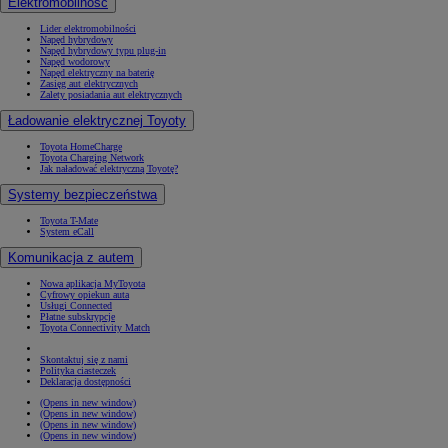
Elektromobilność
Lider elektromobilności
Napęd hybrydowy
Napęd hybrydowy typu plug-in
Napęd wodorowy
Napęd elektryczny na baterię
Zasięg aut elektrycznych
Zalety posiadania aut elektrycznych
Ładowanie elektrycznej Toyoty
Toyota HomeCharge
Toyota Charging Network
Jak naładować elektryczną Toyotę?
Systemy bezpieczeństwa
Toyota T-Mate
System eCall
Komunikacja z autem
Nowa aplikacja MyToyota
Cyfrowy opiekun auta
Usługi Connected
Płatne subskrypcje
Toyota Connectivity Match
Skontaktuj się z nami
Polityka ciasteczek
Deklaracja dostępności
(Opens in new window)
(Opens in new window)
(Opens in new window)
(Opens in new window)