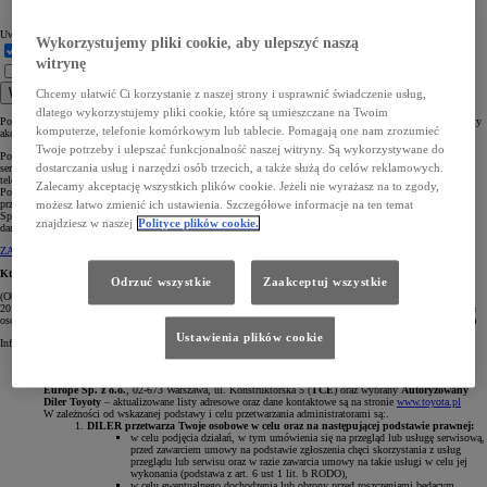
Uwagi i zakres prac
Wykorzystujemy pliki cookie, aby ulepszyć naszą
Chcę wymienić opony
witrynę
Rozumiem informację.
Jestem zainteresowany umówieniem na serwis lub przegląd. *
Wyślij
Chcemy ułatwić Ci korzystanie z naszej strony i usprawnić świadczenie usług,
dlatego wykorzystujemy pliki cookie, które są umieszczane na Twoim
Pola oznaczone * są obowiązkowe, aby wybrany Diler mógł skontaktować się z Tobą w celu omówienia oferty
komputerze, telefonie komórkowym lub tablecie. Pomagają one nam zrozumieć
akcesoryjnej.
Twoje potrzeby i ulepszać funkcjonalność naszej witryny. Są wykorzystywane do
Pozostawiasz nam swoje dane osobowe poprzez formularz stanowiący prośbę o umówienie i realizację usługi
dostarczania usług i narzędzi osób trzecich, a także służą do celów reklamowych.
serwisowej lub przeglądu. W ten sposób, podajesz nam swoje dane celem skontaktowania się z Tobą
telefonicznie lub mailowo.
Zalecamy akceptację wszystkich plików cookie. Jeżeli nie wyrażasz na to zgody,
Pozostawienie Twoich danych jest dobrowolne, ale konieczne, abyś skorzystał z usługi serwisowej lub
przeglądu. W związku z usługą serwisową lub przeglądem i przekazanymi danymi, Toyota Central Europe
możesz łatwo zmienić ich ustawienia. Szczegółowe informacje na ten temat
Sp. z o.o., 02-673 Warszawa, ul. Konstruktorska 5 (TCE) oraz wybrany diler są administratorami Twoich
znajdziesz w naszej
Polityce plików cookie.
danych.
ZAPOZNAJ SIĘ Z OBOWIĄZKIEM INFORMACYJNYM
Kto i jak przetwarza Twoje dane?
Odrzuć wszystkie
Zaakceptuj wszystkie
(Obowiązek informacyjny wynikający z Rozporządzenia Parlamentu Europejskiego i Rady (UE)
2016/679 z dnia 27 kwietnia 2016 r. w sprawie ochrony osób fizycznych w związku z przetwarzaniem danych
osobowych i w sprawie swobodnego przepływu takich danych oraz uchylenia dyrektywy 95/46/WE (RODO))
Ustawienia plików cookie
Informujemy, iż:
Administrator danych, cele i podstawy prawne przetwarzania:
Administratorem Twoich danych osobowych we wskazanym poniżej zakresie są
Toyota Central
Europe Sp. z o.o.
, 02-673 Warszawa, ul. Konstruktorska 5 (
TCE
) oraz wybrany
Autoryzowany
Diler Toyoty
– aktualizowane listy adresowe oraz dane kontaktowe są na stronie
www.toyota.pl
W zależności od wskazanej podstawy i celu przetwarzania administratorami są:.
DILER przetwarza Twoje osobowe w celu oraz na następującej podstawie prawnej:
w celu podjęcia działań, w tym umówienia się na przegląd lub usługę serwisową,
przed zawarciem umowy na podstawie zgłoszenia chęci skorzystania z usług
przeglądu lub serwisu oraz w razie zawarcia umowy na takie usługi w celu jej
wykonania (podstawa z art. 6 ust 1 lit. b RODO),
w celu ewentualnego dochodzenia lub obrony przed roszczeniami będącym