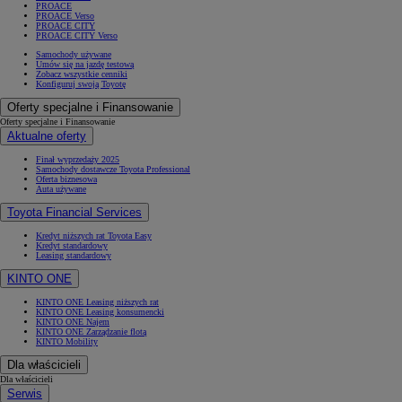
PROACE
PROACE Verso
PROACE CITY
PROACE CITY Verso
Samochody używane
Umów się na jazdę testową
Zobacz wszystkie cenniki
Konfiguruj swoją Toyotę
Oferty specjalne i Finansowanie
Oferty specjalne i Finansowanie
Aktualne oferty
Finał wyprzedaży 2025
Samochody dostawcze Toyota Professional
Oferta biznesowa
Auta używane
Toyota Financial Services
Kredyt niższych rat Toyota Easy
Kredyt standardowy
Leasing standardowy
KINTO ONE
KINTO ONE Leasing niższych rat
KINTO ONE Leasing konsumencki
KINTO ONE Najem
KINTO ONE Zarządzanie flotą
KINTO Mobility
Dla właścicieli
Dla właścicieli
Serwis