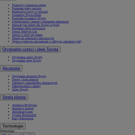
Promocje i sezonowe usługi
Pozostałe oferty serwisu
Rezerwacja wizyty w serwisie
Gwarancja Toyota Relax
Pozostałe Gwarancje Toyoty
Ubezpieczenia i naprawy blacharsko-lakiernicze
Innowacyjne usługi dla Twojej wygody
Bezpłatne Akcje Serwisowe
Serwis Dobrych Cen
Serwis w ASO się opłaca
Dostęp do informacji serwisowych
Wykaz wydanych zaświadczeń o odbytym szkoleniu (pdf)
Oryginalne części i oleje Toyota
Oryginalne części Toyoty
Oryginalne oleje Toyoty
Akcesoria
Oryginalne akcesoria Toyoty
Opony i koła zimowe
Zabudowy samochodów dostawczych
Zabezpieczenia i alarmy
Sklep Toyoty
Strefa klienta
Aplikacja MyToyota
Instrukcje obsługi
Aktualizacja map
System Bluetooth®
Karty Ratownicze
Technologie
Technologie