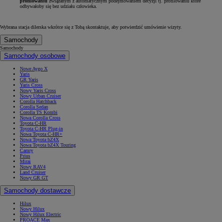
profilowaniu
związanym z automatycznym podejmowaniem decyzji tj. profilowaniu które
odbywałoby się bez udziału człowieka.
Wybrana stacja dilerska wkrótce się z Tobą skontaktuje, aby potwierdzić umówienie wizyty.
Samochody
Samochody
Samochody osobowe
Nowe Aygo X
Yaris
GR Yaris
Yaris Cross
Nowy Yaris Cross
Nowy Urban Cruiser
Corolla Hatchback
Corolla Sedan
Corolla TS Kombi
Nowa Corolla Cross
Toyota C-HR
Toyota C-HR Plug-in
Nowa Toyota C-HR+
Nowa Toyota bZ4X
Nowa Toyota bZ4X Touring
Camry
Prius
Mirai
Nowy RAV4
Land Cruiser
Nowy GR GT
Samochody dostawcze
Hilux
Nowy Hilux
Nowy Hilux Electric
PROACE Max