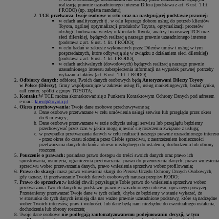
realizacją prawnie uzasadnionego interesu Dilera (podstawa z art. 6 ust. 1 lit.
f RODO) (np. zapłata mandatu);
TCE przetwarza Twoje osobowe w celu oraz na następującej podstawie prawnej:
w celach analitycznych tj. w celu lepszego doboru usług do potrzeb klientów
Toyota, ogólnej optymalizacji produktów Toyota, optymalizacji procesów
obsługi, budowania wiedzy o klientach Toyota, analizy finansowej TCE oraz
sieci dilerskiej, będących realizacją naszego prawnie uzasadnionego interesu
(podstawa z art. 6 ust. 1 lit. f RODO);
w celu badań w zakresie wykonanych przez Dilerów umów i usług w tym
posprzedażnych, które odbywają się w związku z działaniem sieci dilerskiej)
(podstawa z art. 6 ust. 1 lit. f RODO);
w celach archiwalnych (dowodowych) będących realizacją naszego prawnie
uzasadnionego interesu zabezpieczenia informacji na wypadek prawnej potrzeby
wykazania faktów (art. 6 ust. 1 lit. f RODO);
Odbiorcy danych:
odbiorcą Twoich danych osobowych będą
Autoryzowani Dilerzy Toyoty
w Polsce (Dilerzy)
, firmy współpracujące w zakresie usług IT, usług marketingowych, badań rynku,
call center, spółki z grupy TOYOTA;
Kontakt:
W TCE można skontaktować się z Punktem Kontaktowym Ochrony Danych pod adresem
e-mail:
klient@toyota.pl
Okres przechowywania:
Twoje dane osobowe przechowywane są:
Dane osobowe przetwarzane w celu umówienia usługi serwisu lub przeglądu przez okres
do 6 miesięcy;
Dane osobowe przetwarzane w razie odbycia usługi serwisu lub przeglądu będziemy
przechowywać przez czas w jakim mogą ujawnić się roszczenia związane z usługą;
w przypadku przetwarzania danych w celu realizacji naszego prawnie uzasadnionego interesu
- przez okres do czasu złożenia przez Ciebie sprzeciwu, z zastrzeżeniem konieczności
przetwarzania danych do końca okresu niezbędnego do ustalenia, dochodzenia lub obrony
roszczeń.
Pouczenie o prawach:
posiadasz prawo dostępu do treści swoich danych oraz prawo ich
sprostowania, usunięcia, ograniczenia przetwarzania, prawo do przenoszenia danych, prawo wniesienia
sprzeciwu wobec przetwarzania danych, prawo wniesienia sprzeciwu wobec profilowania;
Prawo do skargi:
masz prawo wniesienia skargi do Prezesa Urzędu Ochrony Danych Osobowych,
gdy uznasz, iż przetwarzanie Twoich danych osobowych narusza przepisy RODO;
Prawo do sprzeciwu:
w każdej chwili przysługuje Tobie prawo do wniesienia sprzeciwu wobec
przetwarzania Twoich danych na podstawie prawnie uzasadnionego interesu, opisanego powyżej.
Przestaniemy przetwarzać Twoje dane w tych celach, chyba że będziemy w stanie wykazać, że
w stosunku do tych danych istnieją dla nas ważne prawnie uzasadnione podstawy, które są nadrzędne
wobec Twoich interesów, praw i wolności, lub dane będą nam niezbędne do ewentualnego ustalenia,
dochodzenia lub obrony roszczeń;
Twoje dane osobowe
nie podlegają zautomatyzowanemu podejmowaniu decyzji, w tym