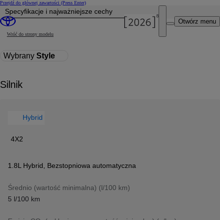
Przejdź do głównej zawartości
(Press Enter)
Specyfikacje i najważniejsze cechy
Cena została zaktualizowana Cena Twojej konfiguracji została zmieniona na 157 900 zł.
Otwórz menu
Wróć do strony modelu
Wybrany
Style
Silnik
Hybrid
4X2
1.8L Hybrid
,
Bezstopniowa automatyczna
Przełącz informacje o pa
Średnio (wartość minimalna) (l/100 km)
5 l/100 km
Przełącz 