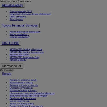
Oferty specjalne i Finansowanie
Aktualne oferty
Finał wyprzedaży 2025
Samochody dostawcze Toyota Professional
Oferta biznesowa
Auta używane
Toyota Financial Services
Kredyt niższych rat Toyota Easy
Kredyt standardowy
Leasing standardowy
KINTO ONE
KINTO ONE Leasing niższych rat
KINTO ONE Leasing konsumencki
KINTO ONE Najem
KINTO ONE Zarządzanie flotą
KINTO Mobility
Dla właścicieli
Dla właścicieli
Serwis
Promocje i sezonowe usługi
Pozostałe oferty serwisu
Rezerwacja wizyty w serwisie
Gwarancja Toyota Relax
Pozostałe Gwarancje Toyoty
Ubezpieczenia i naprawy blacharsko-lakiernicze
Innowacyjne usługi dla Twojej wygody
Bezpłatne Akcje Serwisowe
Serwis Dobrych Cen
Serwis w ASO się opłaca
Dostęp do informacji serwisowych