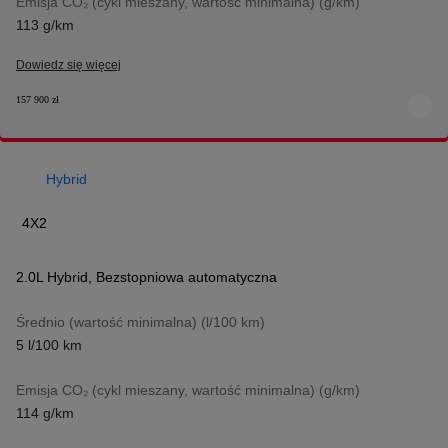
Emisja CO₂ (cykl mieszany, wartość minimalna) (g/km)
113 g/km
Dowiedz się więcej
157 900 zł
Hybrid
4X2
2.0L Hybrid
,
Bezstopniowa automatyczna
Przełącz informacje o pa
Średnio (wartość minimalna) (l/100 km)
5 l/100 km
Przełącz 
Emisja CO₂ (cykl mieszany, wartość minimalna) (g/km)
114 g/km