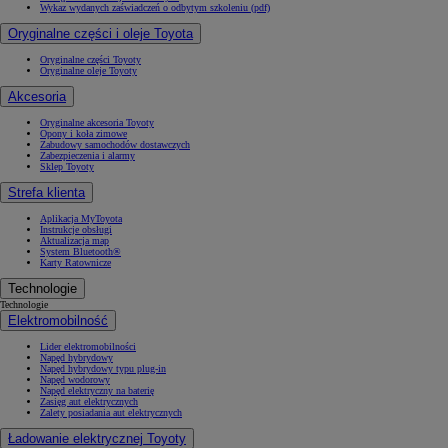
Wykaz wydanych zaświadczeń o odbytym szkoleniu (pdf)
Oryginalne części i oleje Toyota
Oryginalne części Toyoty
Oryginalne oleje Toyoty
Akcesoria
Oryginalne akcesoria Toyoty
Opony i koła zimowe
Zabudowy samochodów dostawczych
Zabezpieczenia i alarmy
Sklep Toyoty
Strefa klienta
Aplikacja MyToyota
Instrukcje obsługi
Aktualizacja map
System Bluetooth®
Karty Ratownicze
Technologie
Technologie
Elektromobilność
Lider elektromobilności
Napęd hybrydowy
Napęd hybrydowy typu plug-in
Napęd wodorowy
Napęd elektryczny na baterię
Zasięg aut elektrycznych
Zalety posiadania aut elektrycznych
Ładowanie elektrycznej Toyoty