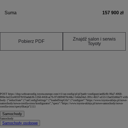
Suma
157 900 zł
Znajdź salon i serwis
Pobierz PDF
Toyoty
POST https://dxp-webcarconfig.toyota-europe.com/v1/car-config/pl/pl?path=configure/aed6cffc-96a7-4068-
806e-be22ce401878/03adab36-120d-4458-ac7b-97c8094f70c4&c=b4da34a1-391c-4b57-a153-13ac02e8da7f with
body {"reduxState":{"carConfigSettings":{"loadedStepUrls":{"configure":"https://www.toyota-ukleja.pl/nowe-
samochody/nowa-corolla-cross/konfigurator","specs":"https://www.toyota-ukleja.pl/nowe-samochody/nowa-
corolla-cross/specyfikacja"}}}}
Samochody
Samochody
Samochody osobowe