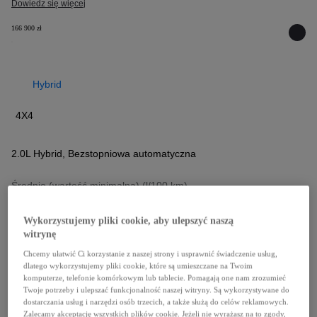
Dowiedz się więcej
166 900 zł
Hybrid
4X4
2.0L Hybrid
,
Bezstopniowa automatyczna
Przełącz informacje o pa
Średnio (wartość minimalna) (l/100 km)
5,3 l/100 km
Wykorzystujemy pliki cookie, aby ulepszyć naszą
Przełącz 
Emisja CO₂ (cykl mieszany, wartość minimalna) (g/km)
witrynę
120 g/km
Chcemy ułatwić Ci korzystanie z naszej strony i usprawnić świadczenie usług,
dlatego wykorzystujemy pliki cookie, które są umieszczane na Twoim
Dowiedz się więcej
komputerze, telefonie komórkowym lub tablecie. Pomagają one nam zrozumieć
Twoje potrzeby i ulepszać funkcjonalność naszej witryny. Są wykorzystywane do
dostarczania usług i narzędzi osób trzecich, a także służą do celów reklamowych.
176 900 zł
Zalecamy akceptację wszystkich plików cookie. Jeżeli nie wyrażasz na to zgody,