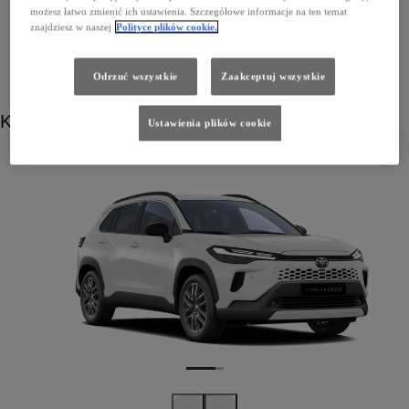
możesz łatwo zmienić ich ustawienia. Szczegółowe informacje na ten temat
znajdziesz w naszej
Polityce plików cookie.
Odrzuć wszystkie
Zaakceptuj wszystkie
Kolor
Ustawienia plików cookie
Poprzedni
Nast