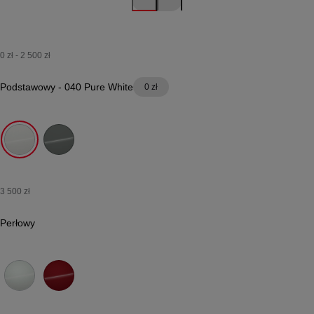
0 zł
-
2 500 zł
Podstawowy
-
040 Pure White
0 zł
040 Pure White
6X3 Urban Khaki
3 500 zł
Perłowy
089 Platinum White Pearl
3U5 Imperial Red