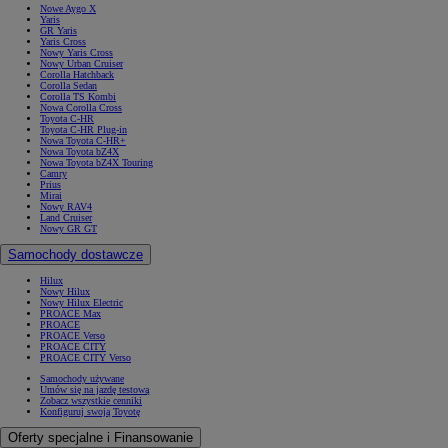
Nowe Aygo X
Yaris
GR Yaris
Yaris Cross
Nowy Yaris Cross
Nowy Urban Cruiser
Corolla Hatchback
Corolla Sedan
Corolla TS Kombi
Nowa Corolla Cross
Toyota C-HR
Toyota C-HR Plug-in
Nowa Toyota C-HR+
Nowa Toyota bZ4X
Nowa Toyota bZ4X Touring
Camry
Prius
Mirai
Nowy RAV4
Land Cruiser
Nowy GR GT
Samochody dostawcze
Hilux
Nowy Hilux
Nowy Hilux Electric
PROACE Max
PROACE
PROACE Verso
PROACE CITY
PROACE CITY Verso
Samochody używane
Umów się na jazdę testową
Zobacz wszystkie cenniki
Konfiguruj swoją Toyotę
Oferty specjalne i Finansowanie