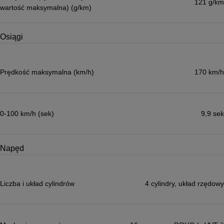
121 g/km
wartość maksymalna) (g/km)
Osiągi
Prędkość maksymalna (km/h)
170 km/h
0-100 km/h (sek)
9,9 sek
Napęd
Liczba i układ cylindrów
4 cylindry, układ rzędowy
Więcej informacji