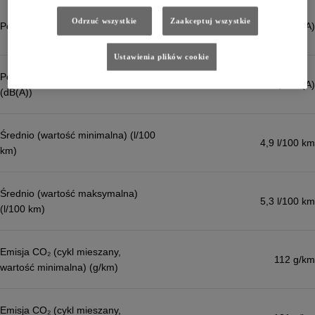
Odrzuć wszystkie
Zaakceptuj wszystkie
Poziom hałasu na postoju (dB(A))
69,0 dB(A)
Ustawienia plików cookie
Poziom hałasu podczas jazdy
63,0 dB(A)
(dB(A))
Średnio (wartość minimalna) (l/100
4,9 l/100 km
km)
Średnio (wartość maksymalna)
5,3 l/100 km
(l/100 km)
Emisja CO₂ (cykl mieszany,
112 g/km
wartość minimalna) (g/km)
Emisja CO₂ (cykl mieszany,