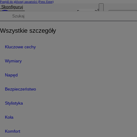
Przejdź do głównej zawartości
(Press Enter)
Skonfiguruj
Cena została zaktualizowana Cena Twojej konfiguracji została zmieniona na 145 900 zł.
Otwórz menu
Wyszukaj dane techniczne
Wszystkie szczegóły
Kluczowe cechy
Wymiary
Napęd
Bezpieczeństwo
Stylistyka
Koła
Komfort