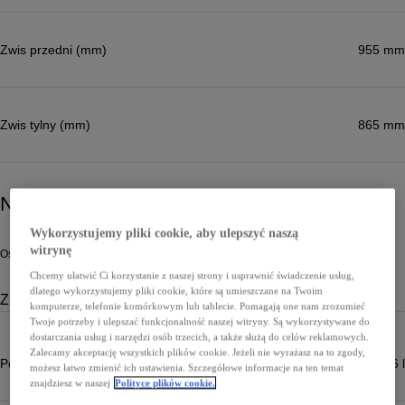
Zwis przedni (mm)
955 mm
Zwis tylny (mm)
865 mm
Napęd
Wykorzystujemy pliki cookie, aby ulepszyć naszą
witrynę
Osiągi i zużycie paliwa lub energii
Chcemy ułatwić Ci korzystanie z naszej strony i usprawnić świadczenie usług,
dlatego wykorzystujemy pliki cookie, które są umieszczane na Twoim
Zużycie paliwa lub energii
komputerze, telefonie komórkowym lub tablecie. Pomagają one nam zrozumieć
Twoje potrzeby i ulepszać funkcjonalność naszej witryny. Są wykorzystywane do
dostarczania usług i narzędzi osób trzecich, a także służą do celów reklamowych.
Zalecamy akceptację wszystkich plików cookie. Jeżeli nie wyrażasz na to zgody,
Pojemność zbiornika paliwa (l)
36 l
możesz łatwo zmienić ich ustawienia. Szczegółowe informacje na ten temat
znajdziesz w naszej
Polityce plików cookie.