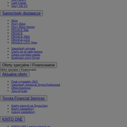
Land Cruiser
Nowy GR GT
Samochody dostawcze
Hilux
Nowy Hilux
Nowy Hilux Electric
PROACE Max
PROACE
PROACE Verso
PROACE CITY
PROACE CITY Verso
Samochody używane
Umów się na jazdę testową
Zobacz wszystkie cenniki
Konfiguruj swoją Toyotę
Oferty specjalne i Finansowanie
Oferty specjalne i Finansowanie
Aktualne oferty
Finał wyprzedaży 2025
Samochody dostawcze Toyota Professional
Oferta biznesowa
Auta używane
Toyota Financial Services
Kredyt niższych rat Toyota Easy
Kredyt standardowy
Leasing standardowy
KINTO ONE
KINTO ONE Leasing niższych rat