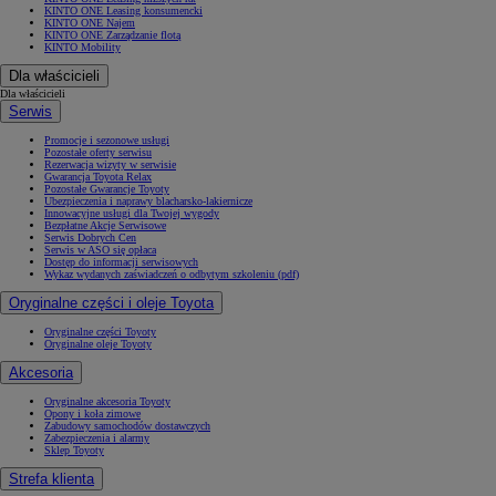
KINTO ONE Leasing konsumencki
KINTO ONE Najem
KINTO ONE Zarządzanie flotą
KINTO Mobility
Dla właścicieli
Dla właścicieli
Serwis
Promocje i sezonowe usługi
Pozostałe oferty serwisu
Rezerwacja wizyty w serwisie
Gwarancja Toyota Relax
Pozostałe Gwarancje Toyoty
Ubezpieczenia i naprawy blacharsko-lakiernicze
Innowacyjne usługi dla Twojej wygody
Bezpłatne Akcje Serwisowe
Serwis Dobrych Cen
Serwis w ASO się opłaca
Dostęp do informacji serwisowych
Wykaz wydanych zaświadczeń o odbytym szkoleniu (pdf)
Oryginalne części i oleje Toyota
Oryginalne części Toyoty
Oryginalne oleje Toyoty
Akcesoria
Oryginalne akcesoria Toyoty
Opony i koła zimowe
Zabudowy samochodów dostawczych
Zabezpieczenia i alarmy
Sklep Toyoty
Strefa klienta