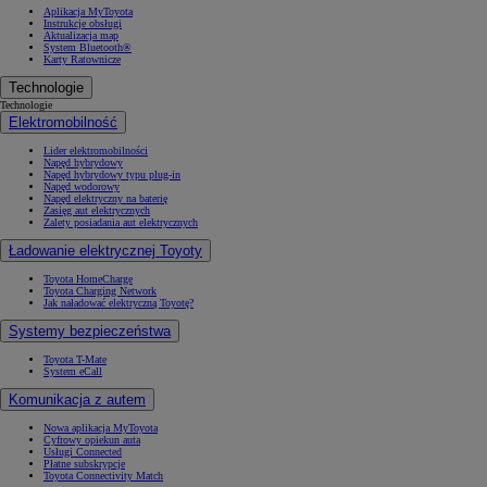
Aplikacja MyToyota
Instrukcje obsługi
Aktualizacja map
System Bluetooth®
Karty Ratownicze
Technologie
Technologie
Elektromobilność
Lider elektromobilności
Napęd hybrydowy
Napęd hybrydowy typu plug-in
Napęd wodorowy
Napęd elektryczny na baterię
Zasięg aut elektrycznych
Zalety posiadania aut elektrycznych
Ładowanie elektrycznej Toyoty
Toyota HomeCharge
Toyota Charging Network
Jak naładować elektryczną Toyotę?
Systemy bezpieczeństwa
Toyota T-Mate
System eCall
Komunikacja z autem
Nowa aplikacja MyToyota
Cyfrowy opiekun auta
Usługi Connected
Płatne subskrypcje
Toyota Connectivity Match