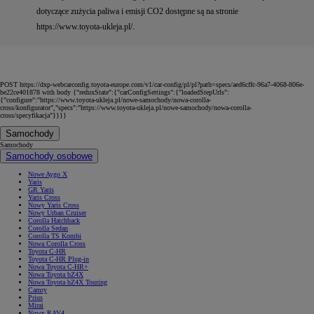
dotyczące zużycia paliwa i emisji CO2 dostępne są na stronie
https://www.toyota-ukleja.pl/.
POST https://dxp-webcarconfig.toyota-europe.com/v1/car-config/pl/pl?path=specs/aed6cffc-96a7-4068-806e-
be22ce401878 with body {"reduxState":{"carConfigSettings":{"loadedStepUrls":
{"configure":"https://www.toyota-ukleja.pl/nowe-samochody/nowa-corolla-
cross/konfigurator","specs":"https://www.toyota-ukleja.pl/nowe-samochody/nowa-corolla-
cross/specyfikacja"}}}}
Samochody
Samochody
Samochody osobowe
Nowe Aygo X
Yaris
GR Yaris
Yaris Cross
Nowy Yaris Cross
Nowy Urban Cruiser
Corolla Hatchback
Corolla Sedan
Corolla TS Kombi
Nowa Corolla Cross
Toyota C-HR
Toyota C-HR Plug-in
Nowa Toyota C-HR+
Nowa Toyota bZ4X
Nowa Toyota bZ4X Touring
Camry
Prius
Mirai
Nowy RAV4