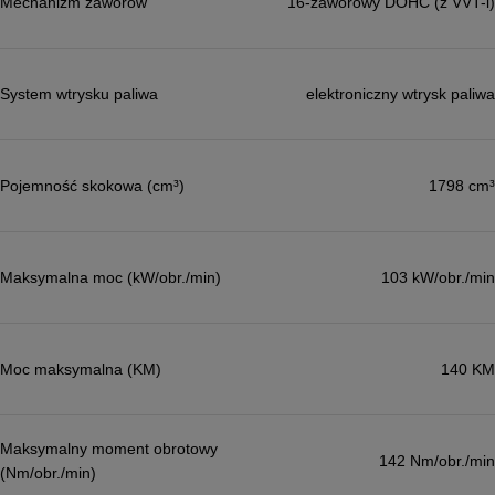
Mechanizm zaworów
16-zaworowy DOHC (z VVT-i)
System wtrysku paliwa
elektroniczny wtrysk paliwa
Pojemność skokowa (cm³)
1798 cm³
Maksymalna moc (kW/obr./min)
103 kW/obr./min
Moc maksymalna (KM)
140 KM
Maksymalny moment obrotowy
142 Nm/obr./min
(Nm/obr./min)