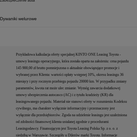
Zabezpieczenie auta
Dywaniki welurowe
Przykładowa kalkulacja oferty specjalnej KINTO ONE Leasing Toyota -
umowy leasingu operacyjnego, która została oparta na założeniu: cena pojazdu
145 900,00 zł brutto pomniejszona o aktualnie obowiązujące promocje i
wybranej przez Klienta: wartości opłaty wstępnej 10%, okresu leasingu 36
miesięcy i przy rocznym przebiegu pojazdu 20000 km. W przypadku zmiany
paramentów, kwota rat może ulec zmianie. Wymóg zawarcia dodatkowej
umowy ubezpieczenia autocasco (AC) i z tytułu kradzieży (KR) dla
leasingowanego pojazdu. Materiał nie stanowi oferty w rozumieniu Kodeksu
cywilnego, ma charakter wyłącznie informacyjny i przeznaczony jest
wyłącznie dla przedsiębiorców. Zgoda na udzielenie leasingu jest uzależniona
od zdolności finansowej klienta ustalanej zgodnie z procedurami
Leasingodawcy. Finansującym jest Toyota Leasing Polska Sp. z o. o. z
siedzibą w Warszawie. Szczegóły u Dilerów marki Toyota. Informacje