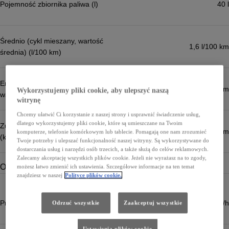
Pojemność zbiornika paliwa (l)
40 l
Średnio (cykl mieszany, wartość
1,6 l/100 km
średnia) (l/100 km)
Emisja CO₂ (cykl mieszany,
36 g/km
Wykorzystujemy pliki cookie, aby ulepszyć naszą
wartość średnia) (g/km)
witrynę
Chcemy ułatwić Ci korzystanie z naszej strony i usprawnić świadczenie usług,
dlatego wykorzystujemy pliki cookie, które są umieszczane na Twoim
Zużycie energii - Max
14,5 kWh/100km
komputerze, telefonie komórkowym lub tablecie. Pomagają one nam zrozumieć
(kWh/100km)
Twoje potrzeby i ulepszać funkcjonalność naszej witryny. Są wykorzystywane do
dostarczania usług i narzędzi osób trzecich, a także służą do celów reklamowych.
Zalecamy akceptację wszystkich plików cookie. Jeżeli nie wyrażasz na to zgody,
Osiągi
możesz łatwo zmienić ich ustawienia. Szczegółowe informacje na ten temat
znajdziesz w naszej
Polityce plików cookie.
Prędkość maksymalna (km/h)
177 km/h
Odrzuć wszystkie
Zaakceptuj wszystkie
Ustawienia plików cookie