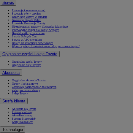
Serwis
Promocje i sezonowe usługi
Pozostałe oferty serwisu
Rezerwacja wizyty w serwisie
Gwarancja Toyota Relax
Pozostałe Gwarancje Toyoty
Ubezpieczenia i naprawy blacharsko-lakiernicze
Innowacyjne usługi dla Twojej wygody
Bezpłatne Akcje Serwisowe
Serwis Dobrych Cen
Serwis w ASO się opłaca
Dostęp do informacji serwisowych
Wykaz wydanych zaświadczeń o odbytym szkoleniu (pdf)
Oryginalne części i oleje Toyota
Oryginalne części Toyoty
Oryginalne oleje Toyoty
Akcesoria
Oryginalne akcesoria Toyoty
Opony i koła zimowe
Zabudowy samochodów dostawczych
Zabezpieczenia i alarmy
Sklep Toyoty
Strefa klienta
Aplikacja MyToyota
Instrukcje obsługi
Aktualizacja map
System Bluetooth®
Karty Ratownicze
Technologie