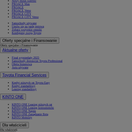
Nowy Hilux Electric
PROACE Max
PROACE
PROACE Verso
PROACE CITY
PROACE CITY Verso
Samochody używane
Umów się na jazdę testową
Zobacz wszystkie cenniki
Konfiguruj swoją Toyotę
Oferty specjalne i Finansowanie
Oferty specjalne i Finansowanie
Aktualne oferty
Finał wyprzedaży 2025
Samochody dostawcze Toyota Professional
Oferta biznesowa
Auta używane
Toyota Financial Services
Kredyt niższych rat Toyota Easy
Kredyt standardowy
Leasing standardowy
KINTO ONE
KINTO ONE Leasing niższych rat
KINTO ONE Leasing konsumencki
KINTO ONE Najem
KINTO ONE Zarządzanie flotą
KINTO Mobility
Dla właścicieli
Dla właścicieli