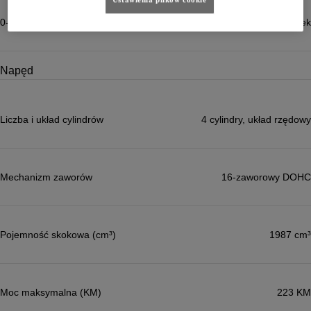
0-100 km/h (sek)
6,8 sek
Napęd
Liczba i układ cylindrów
4 cylindry, układ rzędowy
Więcej informacji
Mechanizm zaworów
16-zaworowy DOHC
Pojemność skokowa (cm³)
1987 cm³
Moc maksymalna (KM)
223 KM