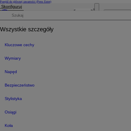
Przejdź do głównej zawartości
(Press Enter)
Skonfiguruj
Cena została zaktualizowana Cena Twojej konfiguracji została zmieniona na 180 400 zł.
Otwórz menu
Wyszukaj dane techniczne
Wszystkie szczegóły
Kluczowe cechy
Wymiary
Napęd
Bezpieczeństwo
Stylistyka
Osiągi
Koła