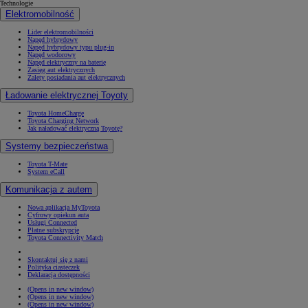
Technologie
Elektromobilność
Lider elektromobilności
Napęd hybrydowy
Napęd hybrydowy typu plug-in
Napęd wodorowy
Napęd elektryczny na baterię
Zasięg aut elektrycznych
Zalety posiadania aut elektrycznych
Ładowanie elektrycznej Toyoty
Toyota HomeCharge
Toyota Charging Network
Jak naładować elektryczną Toyotę?
Systemy bezpieczeństwa
Toyota T-Mate
System eCall
Komunikacja z autem
Nowa aplikacja MyToyota
Cyfrowy opiekun auta
Usługi Connected
Płatne subskrypcje
Toyota Connectivity Match
Skontaktuj się z nami
Polityka ciasteczek
Deklaracja dostępności
(Opens in new window)
(Opens in new window)
(Opens in new window)