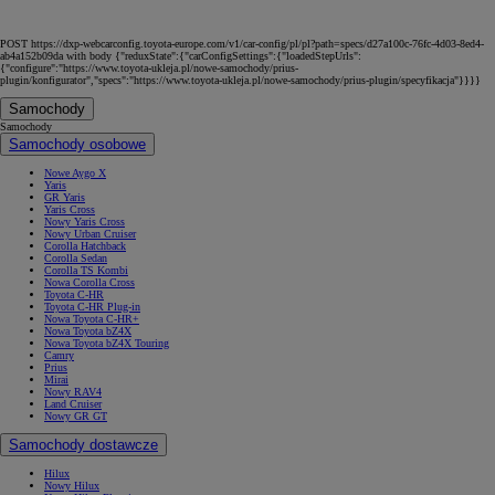
POST https://dxp-webcarconfig.toyota-europe.com/v1/car-config/pl/pl?path=specs/d27a100c-76fc-4d03-8ed4-
ab4a152b09da with body {"reduxState":{"carConfigSettings":{"loadedStepUrls":
{"configure":"https://www.toyota-ukleja.pl/nowe-samochody/prius-
plugin/konfigurator","specs":"https://www.toyota-ukleja.pl/nowe-samochody/prius-plugin/specyfikacja"}}}}
Samochody
Samochody
Samochody osobowe
Nowe Aygo X
Yaris
GR Yaris
Yaris Cross
Nowy Yaris Cross
Nowy Urban Cruiser
Corolla Hatchback
Corolla Sedan
Corolla TS Kombi
Nowa Corolla Cross
Toyota C-HR
Toyota C-HR Plug-in
Nowa Toyota C-HR+
Nowa Toyota bZ4X
Nowa Toyota bZ4X Touring
Camry
Prius
Mirai
Nowy RAV4
Land Cruiser
Nowy GR GT
Samochody dostawcze
Hilux
Nowy Hilux