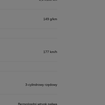
149 g/km
177 km/h
3-cylindrowy rzędowy
Bezpośredni wtrysk paliwa