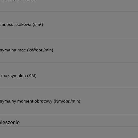
emność skokowa (cm³)
symalna moc (kW/obr./min)
 maksymalna (KM)
symalny moment obrotowy (Nm/obr./min)
ieszenie