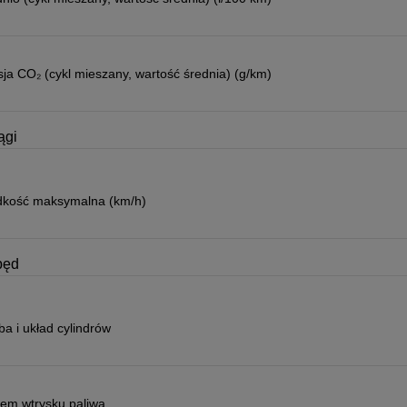
ja CO₂ (cykl mieszany, wartość średnia) (g/km)
ągi
dkość maksymalna (km/h)
pęd
ba i układ cylindrów
tem wtrysku paliwa