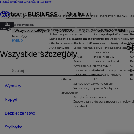
Przejdź do głównej zawartości
(Press Enter)
Cena została zaktualizowana Cena Twojej konfiguracji została zmieniona na 142 000 zł.
Wybrany
BUSINESS
Skonfiguruj
Nowe samochody
Oferty specjalne
Toyota Ukleja
Świat Toyoty
Finansowanie
Serwis i a
Przejdź
do
Wróć do strony modelu
nawigacji
Sprawdź aktualne oferty
Kontakt
Świat Toyoty
Oferta dla firm
Serwis
Wszystkie kategorie
Hybrydowe
Miejskie
Sportowe
Elektryc
a stronie
Aktualne promocje
Ujście
Dlaczego Toyota?
Toyota Financial Service
Re
Nowe Aygo X
Samochody dostawcze Toyota Professional
Suchy Las
O Toyocie
Kredyt niższych 
Of
HYBRID
Oferta biznesowa
Złotkowo k/Poznania
Toyota w Europie
Kredyt standar
Sp
S
Auta używane
Lexus Poznań
Fabryki Toyoty
Leasing standa
Of
Wszystkie szczegóły
Rok potęgi 8 premier
O firmie
Toyota Way
Pr
O Nas
Toyota Mobility
Gw
Praca
Toyota a środowisko
Be
Wyróżnienia
Norma WLTP
Gl
Fundusze Europejskie
Klub Rekordowych Przebiegó
Po
Wyszukaj dane techniczne
Zapytania ofertowe
Historyczne Modele
In
Oferta
FAQ
In
Samochody używane Ujście
Wymiary
Samochody używane Suchy Las
Środowisko
Polityka Środowiskowa
Napęd
Zobowiązanie do poszanowania środowis
Certyfikat
Bezpieczeństwo
Stylistyka