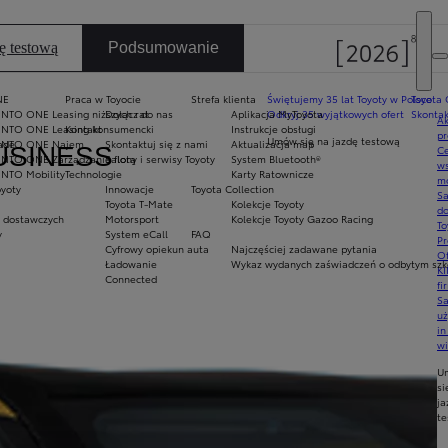
ę testową
Podsumowanie
NE
Praca w Toyocie
Strefa klienta
Świętujemy 35 lat Toyoty w Polsce
Toyota 
INTO ONE Leasing niższych rat
Dołącz do nas
Aplikacja MyToyota
Odkryj 35 wyjątkowych ofert
Skontak
Ak
INTO ONE Leasing konsumencki
Kontakt
Instrukcje obsługi
pr
Umów się na jazdę testową
ade
INTO ONE Najem
Skontaktuj się z nami
Aktualizacja map
BUSINESS
Ce
INTO ONE Zarządzanie flotą
Salony i serwisy Toyoty
System Bluetooth®
ws
INTO Mobility
Technologie
Karty Ratownicze
mo
oyoty
Innowacje
Toyota Collection
S
Toyota T-Mate
Kolekcje Toyoty
do
 dostawczych
Motorsport
Kolekcje Toyoty Gazoo Racing
To
y
System eCall
FAQ
Pr
Cyfrowy opiekun auta
Najczęściej zadawane pytania
Of
Ładowanie
Wykaz wydanych zaświadczeń o odbytym szko
KI
Connected
fi
S
u
in
w
U
si
ja
te