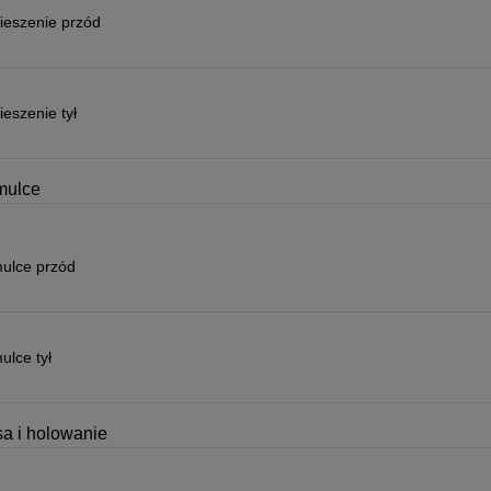
ieszenie przód
eszenie tył
mulce
ulce przód
lce tył
a i holowanie