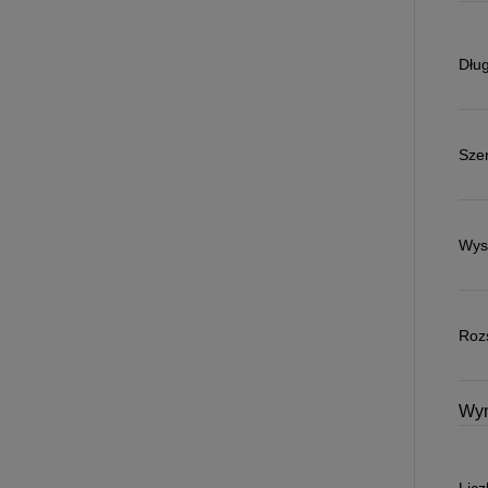
Dłu
Sze
Wys
Roz
Wym
Licz