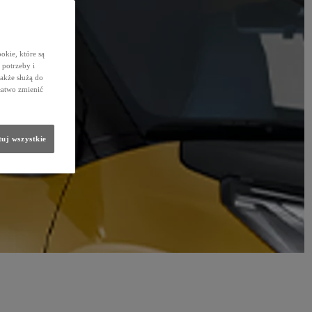
okie, które są
potrzeby i
także służą do
łatwo zmienić
uj wszystkie