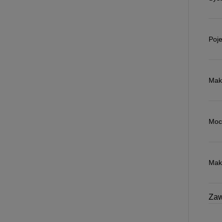
Poj
Mak
Moc
Mak
Zaw