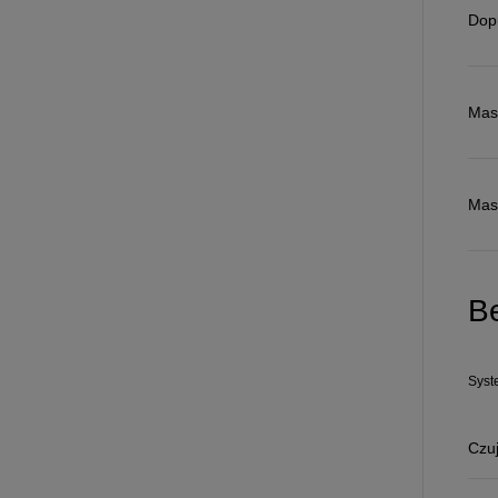
Dop
Od
105 300 zł
Masa
Corolla Hatchback
HYBRID
Mas
B
Syst
Czuj