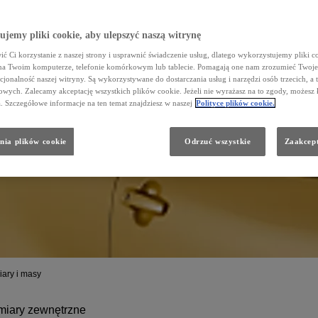
jemy pliki cookie, aby ulepszyć naszą witrynę
ć Ci korzystanie z naszej strony i usprawnić świadczenie usług, dlatego wykorzystujemy pliki co
na Twoim komputerze, telefonie komórkowym lub tablecie. Pomagają one nam zrozumieć Twoje 
cjonalność naszej witryny. Są wykorzystywane do dostarczania usług i narzędzi osób trzecich, a 
wych. Zalecamy akceptację wszystkich plików cookie. Jeżeli nie wyrażasz na to zgody, możesz 
a. Szczegółowe informacje na ten temat znajdziesz w naszej
Polityce plików cookie.
nia plików cookie
Odrzuć wszystkie
Zaakcept
ZEGÓŁOWE DANE
ymiary
ary i masy
iary zewnętrzne