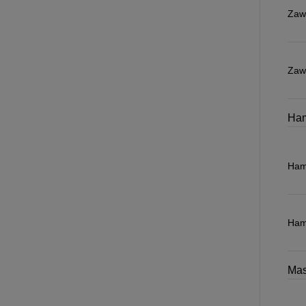
Zaw
Zawi
Ha
Ham
Hamu
Mas