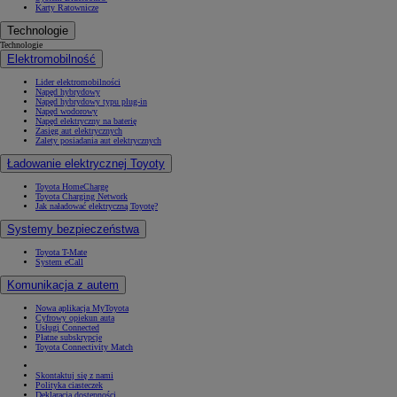
Karty Ratownicze
Technologie
Technologie
Elektromobilność
Lider elektromobilności
Napęd hybrydowy
Napęd hybrydowy typu plug-in
Napęd wodorowy
Napęd elektryczny na baterię
Zasięg aut elektrycznych
Zalety posiadania aut elektrycznych
Ładowanie elektrycznej Toyoty
Toyota HomeCharge
Toyota Charging Network
Jak naładować elektryczną Toyotę?
Systemy bezpieczeństwa
Toyota T-Mate
System eCall
Komunikacja z autem
Nowa aplikacja MyToyota
Cyfrowy opiekun auta
Usługi Connected
Płatne subskrypcje
Toyota Connectivity Match
Skontaktuj się z nami
Polityka ciasteczek
Deklaracja dostępności