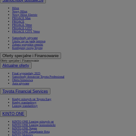
Samochody dostawcze
Hilux
Nowy Hilux
Nowy Hilux Electric
PROACE Max
PROACE
PROACE Verso
PROACE CITY
PROACE CITY Verso
Samochody używane
Umów się na jazdę testową
Zobacz wszystkie cenniki
Konfiguruj swoją Toyotę
Oferty specjalne i Finansowanie
Oferty specjalne i Finansowanie
Aktualne oferty
Finał wyprzedaży 2025
Samochody dostawcze Toyota Professional
Oferta biznesowa
Auta używane
Toyota Financial Services
Kredyt niższych rat Toyota Easy
Kredyt standardowy
Leasing standardowy
KINTO ONE
KINTO ONE Leasing niższych rat
KINTO ONE Leasing konsumencki
KINTO ONE Najem
KINTO ONE Zarządzanie flotą
KINTO Mobility