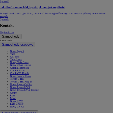
Sprawdź
Jak dbać o samochód, by służył nam jak najdłużej
W myśl powiedzenia „jak dbasz, tak masz”, bezawaryjność naszego auta zależy w głównej mierze od nas
samych.
Sprawdź
Kontakt
Napisz do nas
Samochody
Samochody
Samochody osobowe
Nowe Aygo X
Yaris
GR Yaris
Yaris Cross
Nowy Yaris Cross
Nowy Urban Cruiser
Corolla Hatchback
Corolla Sedan
Corolla TS Kombi
Nowa Corolla Cross
Toyota C-HR
Toyota C-HR Plug-in
Nowa Toyota C-HR+
Nowa Toyota bZ4X
Nowa Toyota bZ4X Touring
Camry
Prius
Mirai
Nowy RAV4
Land Cruiser
Nowy GR GT