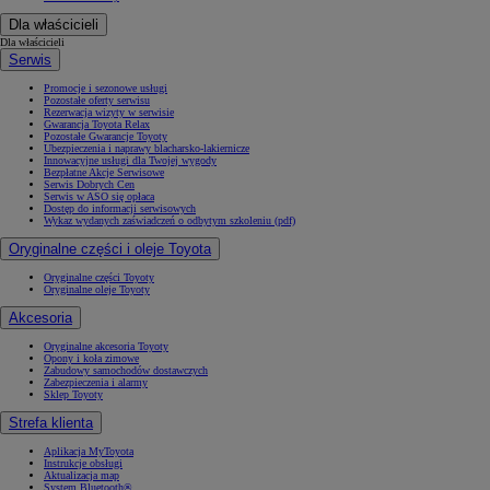
Dla właścicieli
Dla właścicieli
Serwis
Promocje i sezonowe usługi
Pozostałe oferty serwisu
Rezerwacja wizyty w serwisie
Gwarancja Toyota Relax
Pozostałe Gwarancje Toyoty
Ubezpieczenia i naprawy blacharsko-lakiernicze
Innowacyjne usługi dla Twojej wygody
Bezpłatne Akcje Serwisowe
Serwis Dobrych Cen
Serwis w ASO się opłaca
Dostęp do informacji serwisowych
Wykaz wydanych zaświadczeń o odbytym szkoleniu (pdf)
Oryginalne części i oleje Toyota
Oryginalne części Toyoty
Oryginalne oleje Toyoty
Akcesoria
Oryginalne akcesoria Toyoty
Opony i koła zimowe
Zabudowy samochodów dostawczych
Zabezpieczenia i alarmy
Sklep Toyoty
Strefa klienta
Aplikacja MyToyota
Instrukcje obsługi
Aktualizacja map
System Bluetooth®