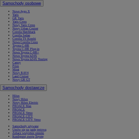
Samochody osobowe
Nowe Aygo X
Yaris
GR Yaris
Yaris Cross
Nowy Yaris Cross
Nowy Urban Cruiser
Corolla Hatchback
Corolla Sedan
Corolla TS Kombi
Nowa Corolla Cross
Toyota C-HR
Toyota C-HR Plug-in
Nowa Toyota C-HR+
Nowa Toyota bZ4X
Nowa Toyota bZ4X Touring
Camry
Prius
Mirai
Nowy RAV4
Land Cruiser
Nowy GR GT
Samochody dostawcze
Hilux
Nowy Hilux
Nowy Hilux Electric
PROACE Max
PROACE
PROACE Verso
PROACE CITY
PROACE CITY Verso
Samochody używane
Umów się na jazdę testową
Zobacz wszystkie cenniki
Konfiguruj swoją Toyotę