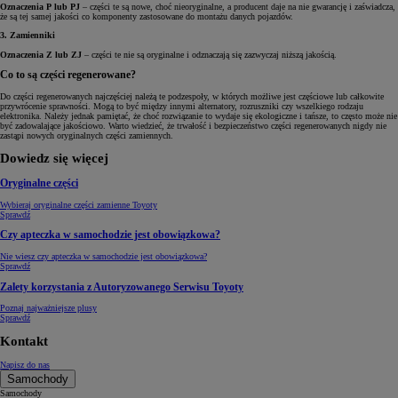
Oznaczenia P lub PJ
– części te są nowe, choć nieoryginalne, a producent daje na nie gwarancję i zaświadcza,
że są tej samej jakości co komponenty zastosowane do montażu danych pojazdów.
3. Zamienniki
Oznaczenia Z lub ZJ
– części te nie są oryginalne i odznaczają się zazwyczaj niższą jakością.
Co to są części regenerowane?
Do części regenerowanych najczęściej należą te podzespoły, w których możliwe jest częściowe lub całkowite
przywrócenie sprawności. Mogą to być między innymi alternatory, rozruszniki czy wszelkiego rodzaju
elektronika. Należy jednak pamiętać, że choć rozwiązanie to wydaje się ekologiczne i tańsze, to często może nie
być zadowalające jakościowo. Warto wiedzieć, że trwałość i bezpieczeństwo części regenerowanych nigdy nie
zastąpi nowych oryginalnych części zamiennych.
Dowiedz się więcej
Oryginalne części
Wybieraj oryginalne części zamienne Toyoty
Sprawdź
Czy apteczka w samochodzie jest obowiązkowa?
Nie wiesz czy apteczka w samochodzie jest obowiązkowa?
Sprawdź
Zalety korzystania z Autoryzowanego Serwisu Toyoty
Poznaj najważniejsze plusy
Sprawdź
Kontakt
Napisz do nas
Samochody
Samochody