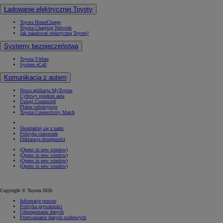
Ładowanie elektrycznej Toyoty
Toyota HomeCharge
Toyota Charging Network
Jak naładować elektryczną Toyotę?
Systemy bezpieczeństwa
Toyota T-Mate
System eCall
Komunikacja z autem
Nowa aplikacja MyToyota
Cyfrowy opiekun auta
Usługi Connected
Płatne subskrypcje
Toyota Connectivity Match
Skontaktuj się z nami
Polityka ciasteczek
Deklaracja dostępności
(Opens in new window)
(Opens in new window)
(Opens in new window)
(Opens in new window)
Copyright © Toyota 2026
Informacje prawne
Polityka prywatności
Udostępnianie danych
Przetwarzanie danych osobowych