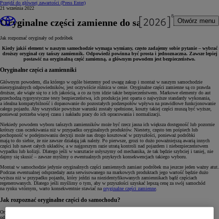
Przejdź do głównej zawartości
(Press Enter)
21 września 2022
Oryginalne części zamienne do samochodu
Otwórz menu
Jak rozpoznać oryginały od podróbek
Kiedy jakiś element w naszym samochodzie wymaga wymiany, często zadajemy sobie pytanie – wybrać
droższy oryginał czy tańszy zamiennik. Odpowiedź powinna być prosta i jednoznaczna. Zawsze lepiej
postawić na oryginalną część zamienną, a głównym powodem jest bezpieczeństwo.
Oryginalne części a zamienniki
Głównym powodem, dla którego w ogóle bierzemy pod uwagę zakup i montaż w naszym samochodzie
nieoryginalnych odpowiedników, jest oczywiście różnica w cenie. Oryginalne części zamienne są co prawda
droższe, ale wiąże się to z ich jakością, a co za tym idzie także bezpieczeństwem. Markowe elementy do aut
przechodzą rygorystyczne testy bezpieczeństwa, ich produkcja jest oparta o najwyższe standardy wykonania,
a idealna kompatybilność i dopasowanie do pozostałych podzespołów wpływa na prawidłowe funkcjonowanie
całego pojazdu. Aby wszystkie powyższe warunki zostały spełnione, koszty takiej części muszą być wyższe,
ponieważ potrzeba więcej czasu i nakładu pracy do ich opracowania i normalizacji.
Niekiedy powodem wyboru tańszych zamienników może być rzecz jasna ich większa dostępność lub pozornie
krótszy czas oczekiwania niż w przypadku oryginalnych produktów. Niestety, często ten pośpiech lub
pochopność w podejmowaniu decyzji może nas drogo kosztować w przyszłości, ponieważ podróbki
mają to do siebie, że nie zawsze działają jak należy. Po pierwsze, grozi to dużo poważniejszą awarią innych
części lub nawet całych układów, a w najgorszym razie utratą kontroli nad pojazdem i niebezpieczeństwem
wypadku lub kolizji. Dlatego jeśli w warsztacie usłyszymy od mechanika, że tak będzie szybciej i taniej, nie
dajmy się skusić – zawsze myślmy o ewentualnych przykrych konsekwencjach takiego wyboru.
Montaż w samochodzie jedynie oryginalnych części zamiennych zamiast podróbek ma jeszcze jeden ważny atut.
Podczas ewentualnej odsprzedaży auta serwisowanego na markowych produktach jego wartość będzie dużo
wyższa niż w przypadku pojazdu, który jeździ na niezidentyfikowanych zamiennikach bądź częściach
regenerowanych. Dlatego jeśli myślimy o tym, aby w przyszłości uzyskać lepszą cenę za swój samochód
na rynku wtórnym, warto konsekwentnie stawiać na
oryginalne części zamienne
.
Jak rozpoznać oryginalne części do samochodu?
Oryginalne części zamienne przede wszystkim mają lepszą jakość, a w związku z tym są nieco droższe
od niemarkowych produktów. Jest to ich podstawowy wyróżnik. Ponadto jeśli dokonujemy zakupu części