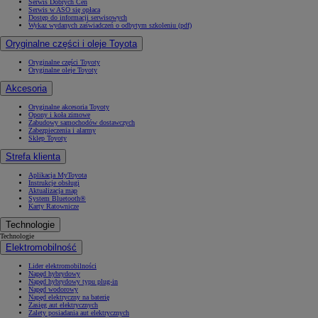
Serwis Dobrych Cen
Serwis w ASO się opłaca
Dostęp do informacji serwisowych
Wykaz wydanych zaświadczeń o odbytym szkoleniu (pdf)
Oryginalne części i oleje Toyota
Oryginalne części Toyoty
Oryginalne oleje Toyoty
Akcesoria
Oryginalne akcesoria Toyoty
Opony i koła zimowe
Zabudowy samochodów dostawczych
Zabezpieczenia i alarmy
Sklep Toyoty
Strefa klienta
Aplikacja MyToyota
Instrukcje obsługi
Aktualizacja map
System Bluetooth®
Karty Ratownicze
Technologie
Technologie
Elektromobilność
Lider elektromobilności
Napęd hybrydowy
Napęd hybrydowy typu plug-in
Napęd wodorowy
Napęd elektryczny na baterię
Zasięg aut elektrycznych
Zalety posiadania aut elektrycznych