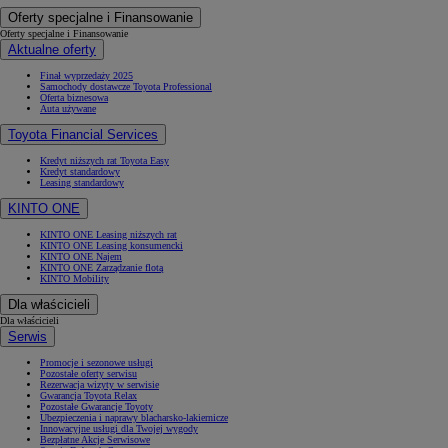
Oferty specjalne i Finansowanie
Oferty specjalne i Finansowanie
Aktualne oferty
Finał wyprzedaży 2025
Samochody dostawcze Toyota Professional
Oferta biznesowa
Auta używane
Toyota Financial Services
Kredyt niższych rat Toyota Easy
Kredyt standardowy
Leasing standardowy
KINTO ONE
KINTO ONE Leasing niższych rat
KINTO ONE Leasing konsumencki
KINTO ONE Najem
KINTO ONE Zarządzanie flotą
KINTO Mobility
Dla właścicieli
Dla właścicieli
Serwis
Promocje i sezonowe usługi
Pozostałe oferty serwisu
Rezerwacja wizyty w serwisie
Gwarancja Toyota Relax
Pozostałe Gwarancje Toyoty
Ubezpieczenia i naprawy blacharsko-lakiernicze
Innowacyjne usługi dla Twojej wygody
Bezpłatne Akcje Serwisowe