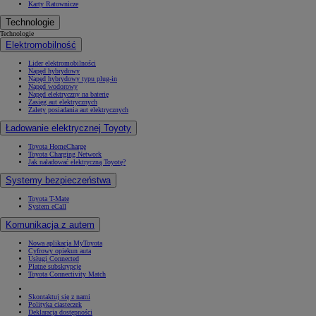
Karty Ratownicze
Technologie
Technologie
Elektromobilność
Lider elektromobilności
Napęd hybrydowy
Napęd hybrydowy typu plug-in
Napęd wodorowy
Napęd elektryczny na baterię
Zasięg aut elektrycznych
Zalety posiadania aut elektrycznych
Ładowanie elektrycznej Toyoty
Toyota HomeCharge
Toyota Charging Network
Jak naładować elektryczną Toyotę?
Systemy bezpieczeństwa
Toyota T-Mate
System eCall
Komunikacja z autem
Nowa aplikacja MyToyota
Cyfrowy opiekun auta
Usługi Connected
Płatne subskrypcje
Toyota Connectivity Match
Skontaktuj się z nami
Polityka ciasteczek
Deklaracja dostępności