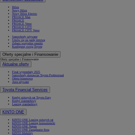
Hilux
Nowy Hilux
Nowy Hilux Electric
PROACE Max
PROACE
PROACE Verso
PROACE CITY
PROACE CITY Verso
Samochody używane
Umów się na jazdę testową
Zobacz wszystkie cenniki
Konfiguruj swoją Toyotę
Oferty specjalne i Finansowanie
Oferty specjalne i Finansowanie
Aktualne oferty
Finał wyprzedaży 2025
Samochody dostawcze Toyota Professional
Oferta biznesowa
Auta używane
Toyota Financial Services
Kredyt niższych rat Toyota Easy
Kredyt standardowy
Leasing standardowy
KINTO ONE
KINTO ONE Leasing niższych rat
KINTO ONE Leasing konsumencki
KINTO ONE Najem
KINTO ONE Zarządzanie flotą
KINTO Mobility