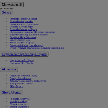
Dla właścicieli
Dla właścicieli
Serwis
Promocje i sezonowe usługi
Pozostałe oferty serwisu
Rezerwacja wizyty w serwisie
Gwarancja Toyota Relax
Pozostałe Gwarancje Toyoty
Ubezpieczenia i naprawy blacharsko-lakiernicze
Innowacyjne usługi dla Twojej wygody
Bezpłatne Akcje Serwisowe
Serwis Dobrych Cen
Serwis w ASO się opłaca
Dostęp do informacji serwisowych
Wykaz wydanych zaświadczeń o odbytym szkoleniu (pdf)
Oryginalne części i oleje Toyota
Oryginalne części Toyoty
Oryginalne oleje Toyoty
Akcesoria
Oryginalne akcesoria Toyoty
Opony i koła zimowe
Zabudowy samochodów dostawczych
Zabezpieczenia i alarmy
Sklep Toyoty
Strefa klienta
Aplikacja MyToyota
Instrukcje obsługi
Aktualizacja map
System Bluetooth®