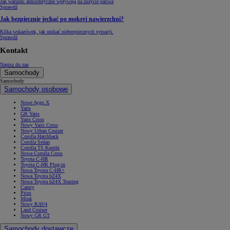
Jak warunki atmosferyczne wpływają na zużycie paliwa
Sprawdź
Jak bezpiecznie jechać po mokrej nawierzchni?
Kilka wskazówek, jak unikać niebezpiecznych sytuacji.
Sprawdź
Kontakt
Napisz do nas
Samochody
Samochody
Samochody osobowe
Nowe Aygo X
Yaris
GR Yaris
Yaris Cross
Nowy Yaris Cross
Nowy Urban Cruiser
Corolla Hatchback
Corolla Sedan
Corolla TS Kombi
Nowa Corolla Cross
Toyota C-HR
Toyota C-HR Plug-in
Nowa Toyota C-HR+
Nowa Toyota bZ4X
Nowa Toyota bZ4X Touring
Camry
Prius
Mirai
Nowy RAV4
Land Cruiser
Nowy GR GT
Samochody dostawcze