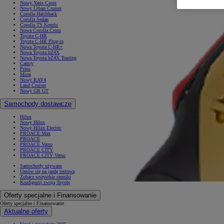
Nowy Yaris Cross
Nowy Urban Cruiser
Corolla Hatchback
Corolla Sedan
Corolla TS Kombi
Nowa Corolla Cross
Toyota C-HR
Toyota C-HR Plug-in
Nowa Toyota C-HR+
Nowa Toyota bZ4X
Nowa Toyota bZ4X Touring
Camry
Prius
Mirai
Nowy RAV4
Land Cruiser
Nowy GR GT
Samochody dostawcze
Hilux
Nowy Hilux
Nowy Hilux Electric
PROACE Max
PROACE
PROACE Verso
PROACE CITY
PROACE CITY Verso
Samochody używane
Umów się na jazdę testową
Zobacz wszystkie cenniki
Konfiguruj swoją Toyotę
Oferty specjalne i Finansowanie
Oferty specjalne i Finansowanie
Aktualne oferty