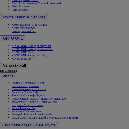
Finał wyprzedaży 2025
Samochody dostawcze Toyota Professional
Oferta biznesowa
Auta używane
Toyota Financial Services
Kredyt niższych rat Toyota Easy
Kredyt standardowy
Leasing standardowy
KINTO ONE
KINTO ONE Leasing niższych rat
KINTO ONE Leasing konsumencki
KINTO ONE Najem
KINTO ONE Zarządzanie flotą
KINTO Mobility
Dla właścicieli
Dla właścicieli
Serwis
Promocje i sezonowe usługi
Pozostałe oferty serwisu
Rezerwacja wizyty w serwisie
Gwarancja Toyota Relax
Pozostałe Gwarancje Toyoty
Ubezpieczenia i naprawy blacharsko-lakiernicze
Innowacyjne usługi dla Twojej wygody
Bezpłatne Akcje Serwisowe
Serwis Dobrych Cen
Serwis w ASO się opłaca
Dostęp do informacji serwisowych
Wykaz wydanych zaświadczeń o odbytym szkoleniu (pdf)
Oryginalne części i oleje Toyota