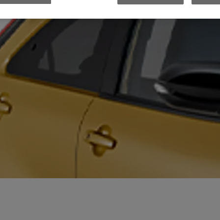
ientów, którym zależy na tym, by mieć oszczędne, niskoemisyjne auto, ale nie mają możliwości regularnego po