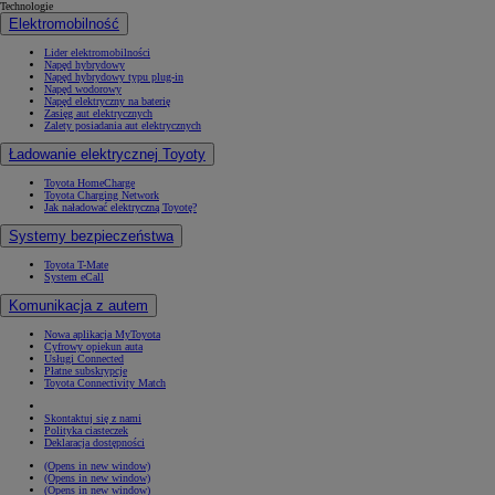
Technologie
Elektromobilność
Lider elektromobilności
Napęd hybrydowy
Napęd hybrydowy typu plug-in
Napęd wodorowy
Napęd elektryczny na baterię
Zasięg aut elektrycznych
Zalety posiadania aut elektrycznych
Ładowanie elektrycznej Toyoty
Toyota HomeCharge
Toyota Charging Network
Jak naładować elektryczną Toyotę?
Systemy bezpieczeństwa
Toyota T-Mate
System eCall
Komunikacja z autem
Nowa aplikacja MyToyota
Cyfrowy opiekun auta
Usługi Connected
Płatne subskrypcje
Toyota Connectivity Match
Skontaktuj się z nami
Polityka ciasteczek
Deklaracja dostępności
(Opens in new window)
(Opens in new window)
(Opens in new window)