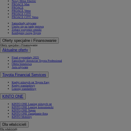
Nowy Hilux Electric
PROACE Max
PROACE
PROACE Verso
PROACE CITY
PROACE CITY Verso
Samochody używane
Umów się na jazdę testową
Zobacz wszystkie cenniki
Konfiguruj swoją Toyotę
Oferty specjalne i Finansowanie
Oferty specjalne i Finansowanie
Aktualne oferty
Finał wyprzedaży 2025
Samochody dostawcze Toyota Professional
Oferta biznesowa
Auta używane
Toyota Financial Services
Kredyt niższych rat Toyota Easy
Kredyt standardowy
Leasing standardowy
KINTO ONE
KINTO ONE Leasing niższych rat
KINTO ONE Leasing konsumencki
KINTO ONE Najem
KINTO ONE Zarządzanie flotą
KINTO Mobility
Dla właścicieli
Dla właścicieli