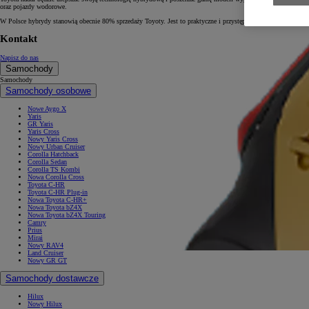
oraz pojazdy wodorowe.
W Polsce hybrydy stanowią obecnie 80% sprzedaży Toyoty. Jest to praktyczne i przystępne rozwiązanie dla kl
Kontakt
Napisz do nas
Samochody
Samochody
Samochody osobowe
Nowe Aygo X
Yaris
GR Yaris
Yaris Cross
Nowy Yaris Cross
Nowy Urban Cruiser
Corolla Hatchback
Corolla Sedan
Corolla TS Kombi
Nowa Corolla Cross
Toyota C-HR
Toyota C-HR Plug-in
Nowa Toyota C-HR+
Nowa Toyota bZ4X
Nowa Toyota bZ4X Touring
Camry
Prius
Mirai
Nowy RAV4
Land Cruiser
Nowy GR GT
Samochody dostawcze
Hilux
Nowy Hilux