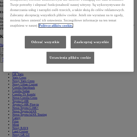
kontrolę jakości jeszcze w fabryce. Co więcej, marka obejmuje auta 3-letnią gwarancją E-PRO bez limitu
Twoje potrzeby i ulepszać funkcjonalność naszej witryny. Są wykorzystywane do
kilometrów, z dodatkową gwarancją na ładowarki oraz pomocą w razie rozładowania baterii.
dostarczania usług i narzędzi osób trzecich, a także służą do celów reklamowych.
Elektryki z linii Toyota Professional
Zalecamy akceptację wszystkich plików cookie. Jeżeli nie wyrażasz na to zgody,
Marka Toyota Professional oferuje kompletną gamę samochodów dostawczych z napędem elektrycznym.
możesz łatwo zmienić ich ustawienia. Szczegółowe informacje na ten temat
Dobrze znane i sprawdzone modele PROACE CITY Electric oraz PROACE Electric w 2024 roku zostały
odświeżone, zyskując nowy wygląd i ulepszone technologie. Ostatnio do oferty dołączył także zupełnie nowy
znajdziesz w naszej
Polityce plików cookie.
PROACE MAX, który uzupełnił ofertę w największym segmencie aut dostawczych.
Kontakt
Odrzuć wszystkie
Zaakceptuj wszystkie
Napisz do nas
Samochody
Samochody
Ustawienia plików cookie
Samochody osobowe
Nowe Aygo X
Yaris
GR Yaris
Yaris Cross
Nowy Yaris Cross
Nowy Urban Cruiser
Corolla Hatchback
Corolla Sedan
Corolla TS Kombi
Nowa Corolla Cross
Toyota C-HR
Toyota C-HR Plug-in
Nowa Toyota C-HR+
Nowa Toyota bZ4X
Nowa Toyota bZ4X Touring
Camry
Prius
Mirai
Nowy RAV4
Land Cruiser
Nowy GR GT