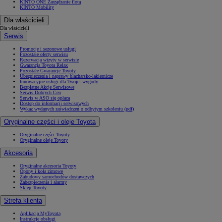
KINTO ONE Zarządzanie flotą
KINTO Mobility
Dla właścicieli
Dla właścicieli
Serwis
Promocje i sezonowe usługi
Pozostałe oferty serwisu
Rezerwacja wizyty w serwisie
Gwarancja Toyota Relax
Pozostałe Gwarancje Toyoty
Ubezpieczenia i naprawy blacharsko-lakiernicze
Innowacyjne usługi dla Twojej wygody
Bezpłatne Akcje Serwisowe
Serwis Dobrych Cen
Serwis w ASO się opłaca
Dostęp do informacji serwisowych
Wykaz wydanych zaświadczeń o odbytym szkoleniu (pdf)
Oryginalne części i oleje Toyota
Oryginalne części Toyoty
Oryginalne oleje Toyoty
Akcesoria
Oryginalne akcesoria Toyoty
Opony i koła zimowe
Zabudowy samochodów dostawczych
Zabezpieczenia i alarmy
Sklep Toyoty
Strefa klienta
Aplikacja MyToyota
Instrukcje obsługi