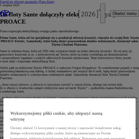
Przejdź do głównej zawartości
(Press Enter)
1 sierpnia 2024
Do floty Sante dołączyły elektryczne Toyoty
Otwórz menu
PROACE
Firma rozpoczęła elektryfikację swojego parku samochodowego
Firma Sante, która od lat specjalizuje się w produkcji zdrowej żywności, włączyła do swojej floty Toyoty
PROACE Electric. Samochody, które będą służyć pracownikom działów technicznych, dostarczył salon
Toyota Chodzeń Piaseczno.
Sante to rodzinna firma, która od 1992 roku wyznacza trendy na rynku zdrowiej żywności. Do tej pory jej
pracownicy korzystali m.in. z hybrydowych aut Toyoty, które na rynku wyróżniają się ekonomicznymi
i niezawodnymi napędami o niskich całkowitych kosztach użytkowania. Teraz kierownictwo firmy poszło
o krok dalej i rozpoczęło elektryfikację floty.
Wybór padł na elektryczne Toyoty PROACE w nadwoziu Furgon Brygadowy. Te wszechstronne pojazdy z dużą
przestrzenią ładunkową oraz kabiną, w której standardowo jest miejsce dla 6 osób, będą służyć pracownikom
działów technicznych w wykonywaniu codziennych zadań. Samochody dostarczył diler Toyota Chodzeń
Piaseczno.
„Sante znaczy zdrowie, a zdrowie to najwyższa wartość w naszej firmie, dlatego tak istotne było,
by w dbaniu o środowisko zakupić elektryczne auta od marki Toyota”
– podkreśliła Joanna Budzichowska
z marketingu Sante.
„Są firmy, które już teraz bardzo świadomie i stopniowo rozpoczynają zieloną transformację swoich parków
flotowych jak Sante, która odebrała elektryczne Toyoty PROACE. Dziękujemy zarządowi firmy za zaufanie”
–
dodał Damian Targoński, Key Account Manager w Toyota Central Europe.
PROACE Electric z 3-letnią gwarancją E-PRO
Wykorzystujemy pliki cookie, aby ulepszyć naszą
Użytkowa Toyota PROACE Electric to wielofunkcyjny samochód, który z łatwością można dostosować
witrynę
do rodzaju działalności swojej firmy. Pojazd jest wyposażony w elektryczny silnik o mocy 136 KM, zasilany
litowo-jonową baterią o pojemności 50 kWh lub 75 kWh. Maksymalny moment obrotowy 260 Nm dostępny
Chcemy ułatwić Ci korzystanie z naszej strony i usprawnić świadczenie usług,
w pełnym zakresie prędkości sprawia, że auto sprawnie rusza i nabiera prędkości. Zasięg na jednym ładowaniu
wynosi średnio do 303 km i do 398 km w mieście (wg WLTP).
dlatego wykorzystujemy pliki cookie, które są umieszczane na Twoim
PROACE Electric – jak i wszystkie pozostałe auta z linii Toyota Professional – przechodzi drobiazgową
komputerze, telefonie komórkowym lub tablecie. Pomagają one nam zrozumieć