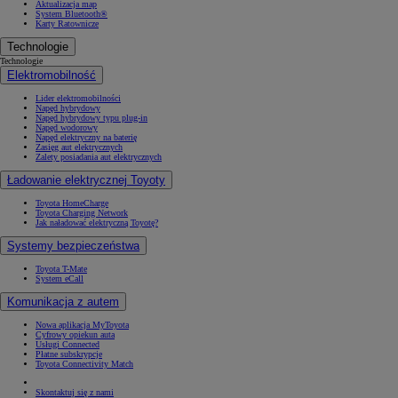
Aktualizacja map
System Bluetooth®
Karty Ratownicze
Technologie
Technologie
Elektromobilność
Lider elektromobilności
Napęd hybrydowy
Napęd hybrydowy typu plug-in
Napęd wodorowy
Napęd elektryczny na baterię
Zasięg aut elektrycznych
Zalety posiadania aut elektrycznych
Ładowanie elektrycznej Toyoty
Toyota HomeCharge
Toyota Charging Network
Jak naładować elektryczną Toyotę?
Systemy bezpieczeństwa
Toyota T-Mate
System eCall
Komunikacja z autem
Nowa aplikacja MyToyota
Cyfrowy opiekun auta
Usługi Connected
Płatne subskrypcje
Toyota Connectivity Match
Skontaktuj się z nami