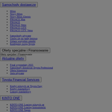
Samochody dostawcze
Hilux
Nowy Hilux
Nowy Hilux Electric
PROACE Max
PROACE
PROACE Verso
PROACE CITY
PROACE CITY Verso
Samochody używane
Umów się na jazdę testową
Zobacz wszystkie cenniki
Konfiguruj swoją Toyotę
Oferty specjalne i Finansowanie
Oferty specjalne i Finansowanie
Aktualne oferty
Finał wyprzedaży 2025
Samochody dostawcze Toyota Professional
Oferta biznesowa
Auta używane
Toyota Financial Services
Kredyt niższych rat Toyota Easy
Kredyt standardowy
Leasing standardowy
KINTO ONE
KINTO ONE Leasing niższych rat
KINTO ONE Leasing konsumencki
KINTO ONE Najem