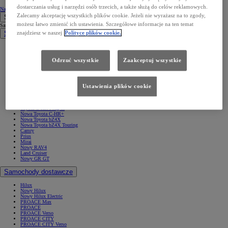
dostarczania usług i narzędzi osób trzecich, a także służą do celów reklamowych.
Napisz do nas
Zalecamy akceptację wszystkich plików cookie. Jeżeli nie wyrażasz na to zgody,
Samochody
możesz łatwo zmienić ich ustawienia. Szczegółowe informacje na ten temat
Samochody
Samochody osobowe
znajdziesz w naszej
Polityce plików cookie.
Nowe Aygo X
Yaris
GR Yaris
Odrzuć wszystkie
Zaakceptuj wszystkie
Yaris Cross
Nowy Yaris Cross
Nowy Urban Cruiser
Corolla Hatchback
Corolla Sedan
Ustawienia plików cookie
Corolla TS Kombi
Nowa Corolla Cross
Toyota C-HR
Toyota C-HR Plug-in
Nowa Toyota C-HR+
Nowa Toyota bZ4X
Nowa Toyota bZ4X Touring
Camry
Prius
Mirai
Nowy RAV4
Land Cruiser
Nowy GR GT
Samochody dostawcze
Hilux
Nowy Hilux
Nowy Hilux Electric
PROACE Max
PROACE
PROACE Verso
PROACE CITY
PROACE CITY Verso