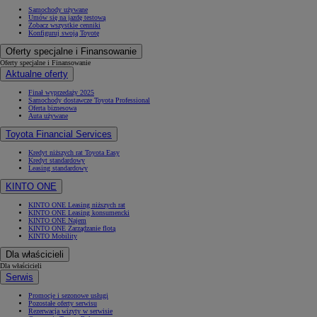
Samochody używane
Umów się na jazdę testową
Zobacz wszystkie cenniki
Konfiguruj swoją Toyotę
Oferty specjalne i Finansowanie
Oferty specjalne i Finansowanie
Aktualne oferty
Finał wyprzedaży 2025
Samochody dostawcze Toyota Professional
Oferta biznesowa
Auta używane
Toyota Financial Services
Kredyt niższych rat Toyota Easy
Kredyt standardowy
Leasing standardowy
KINTO ONE
KINTO ONE Leasing niższych rat
KINTO ONE Leasing konsumencki
KINTO ONE Najem
KINTO ONE Zarządzanie flotą
KINTO Mobility
Dla właścicieli
Dla właścicieli
Serwis
Promocje i sezonowe usługi
Pozostałe oferty serwisu
Rezerwacja wizyty w serwisie