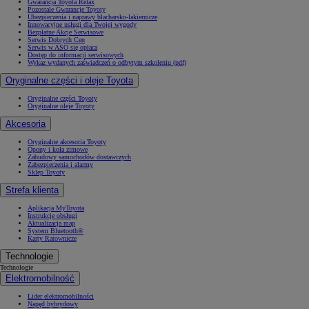
Gwarancja Toyota Relax
Pozostałe Gwarancje Toyoty
Ubezpieczenia i naprawy blacharsko-lakiernicze
Innowacyjne usługi dla Twojej wygody
Bezpłatne Akcje Serwisowe
Serwis Dobrych Cen
Serwis w ASO się opłaca
Dostęp do informacji serwisowych
Wykaz wydanych zaświadczeń o odbytym szkoleniu (pdf)
Oryginalne części i oleje Toyota
Oryginalne części Toyoty
Oryginalne oleje Toyoty
Akcesoria
Oryginalne akcesoria Toyoty
Opony i koła zimowe
Zabudowy samochodów dostawczych
Zabezpieczenia i alarmy
Sklep Toyoty
Strefa klienta
Aplikacja MyToyota
Instrukcje obsługi
Aktualizacja map
System Bluetooth®
Karty Ratownicze
Technologie
Technologie
Elektromobilność
Lider elektromobilności
Napęd hybrydowy