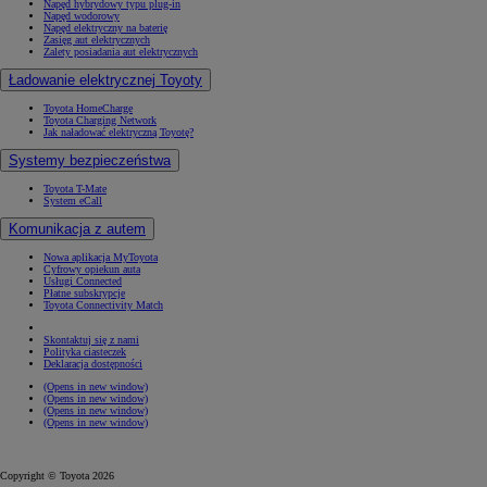
Napęd hybrydowy typu plug-in
Napęd wodorowy
Napęd elektryczny na baterię
Zasięg aut elektrycznych
Zalety posiadania aut elektrycznych
Ładowanie elektrycznej Toyoty
Toyota HomeCharge
Toyota Charging Network
Jak naładować elektryczną Toyotę?
Systemy bezpieczeństwa
Toyota T-Mate
System eCall
Komunikacja z autem
Nowa aplikacja MyToyota
Cyfrowy opiekun auta
Usługi Connected
Płatne subskrypcje
Toyota Connectivity Match
Skontaktuj się z nami
Polityka ciasteczek
Deklaracja dostępności
(Opens in new window)
(Opens in new window)
(Opens in new window)
(Opens in new window)
Copyright © Toyota 2026