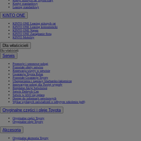
Kredyt niższych rat Toyota Easy
Kredyt standardowy
Leasing standardowy
KINTO ONE
KINTO ONE Leasing niższych rat
KINTO ONE Leasing konsumencki
KINTO ONE Najem
KINTO ONE Zarządzanie flotą
KINTO Mobility
Dla właścicieli
Dla właścicieli
Serwis
Promocje i sezonowe usługi
Pozostałe oferty serwisu
Rezerwacja wizyty w serwisie
Gwarancja Toyota Relax
Pozostałe Gwarancje Toyoty
Ubezpieczenia i naprawy blacharsko-lakiernicze
Innowacyjne usługi dla Twojej wygody
Bezpłatne Akcje Serwisowe
Serwis Dobrych Cen
Serwis w ASO się opłaca
Dostęp do informacji serwisowych
Wykaz wydanych zaświadczeń o odbytym szkoleniu (pdf)
Oryginalne części i oleje Toyota
Oryginalne części Toyoty
Oryginalne oleje Toyoty
Akcesoria
Oryginalne akcesoria Toyoty