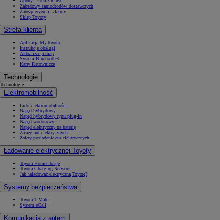
Opony i koła zimowe
Zabudowy samochodów dostawczych
Zabezpieczenia i alarmy
Sklep Toyoty
Strefa klienta
Aplikacja MyToyota
Instrukcje obsługi
Aktualizacja map
System Bluetooth®
Karty Ratownicze
Technologie
Technologie
Elektromobilność
Lider elektromobilności
Napęd hybrydowy
Napęd hybrydowy typu plug-in
Napęd wodorowy
Napęd elektryczny na baterię
Zasięg aut elektrycznych
Zalety posiadania aut elektrycznych
Ładowanie elektrycznej Toyoty
Toyota HomeCharge
Toyota Charging Network
Jak naładować elektryczną Toyotę?
Systemy bezpieczeństwa
Toyota T-Mate
System eCall
Komunikacja z autem