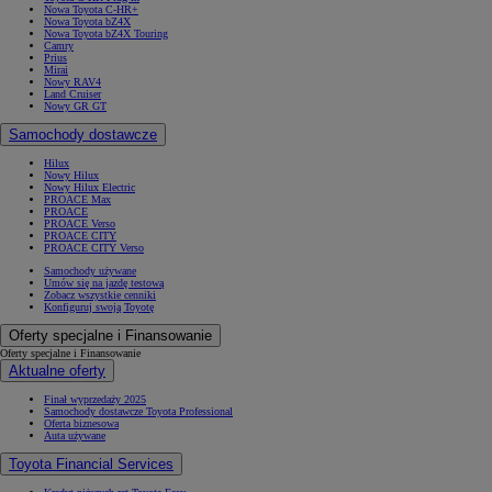
Nowa Toyota C-HR+
Nowa Toyota bZ4X
Nowa Toyota bZ4X Touring
Camry
Prius
Mirai
Nowy RAV4
Land Cruiser
Nowy GR GT
Samochody dostawcze
Hilux
Nowy Hilux
Nowy Hilux Electric
PROACE Max
PROACE
PROACE Verso
PROACE CITY
PROACE CITY Verso
Samochody używane
Umów się na jazdę testową
Zobacz wszystkie cenniki
Konfiguruj swoją Toyotę
Oferty specjalne i Finansowanie
Oferty specjalne i Finansowanie
Aktualne oferty
Finał wyprzedaży 2025
Samochody dostawcze Toyota Professional
Oferta biznesowa
Auta używane
Toyota Financial Services