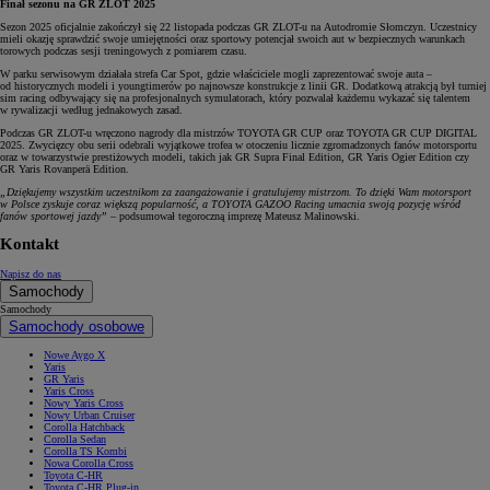
Finał sezonu na GR ZLOT 2025
Sezon 2025 oficjalnie zakończył się 22 listopada podczas GR ZLOT-u na Autodromie Słomczyn. Uczestnicy
mieli okazję sprawdzić swoje umiejętności oraz sportowy potencjał swoich aut w bezpiecznych warunkach
torowych podczas sesji treningowych z pomiarem czasu.
W parku serwisowym działała strefa Car Spot, gdzie właściciele mogli zaprezentować swoje auta –
od historycznych modeli i youngtimerów po najnowsze konstrukcje z linii GR. Dodatkową atrakcją był turniej
sim racing odbywający się na profesjonalnych symulatorach, który pozwalał każdemu wykazać się talentem
w rywalizacji według jednakowych zasad.
Podczas GR ZLOT-u wręczono nagrody dla mistrzów TOYOTA GR CUP oraz TOYOTA GR CUP DIGITAL
2025. Zwycięzcy obu serii odebrali wyjątkowe trofea w otoczeniu licznie zgromadzonych fanów motorsportu
oraz w towarzystwie prestiżowych modeli, takich jak GR Supra Final Edition, GR Yaris Ogier Edition czy
GR Yaris Rovanperä Edition.
„Dziękujemy wszystkim uczestnikom za zaangażowanie i gratulujemy mistrzom. To dzięki Wam motorsport
w Polsce zyskuje coraz większą popularność, a TOYOTA GAZOO Racing umacnia swoją pozycję wśród
fanów sportowej jazdy”
– podsumował tegoroczną imprezę Mateusz Malinowski.
Kontakt
Napisz do nas
Samochody
Samochody
Samochody osobowe
Nowe Aygo X
Yaris
GR Yaris
Yaris Cross
Nowy Yaris Cross
Nowy Urban Cruiser
Corolla Hatchback
Corolla Sedan
Corolla TS Kombi
Nowa Corolla Cross
Toyota C-HR
Toyota C-HR Plug-in