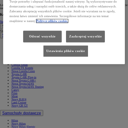
Twoje potrzeby i ulepszać funkcjonalność naszej witryny. Są wykorzystywane do
Listę Top10 zamyka model RAV4 z układem 2.5 Hybrid Dynamic Force 218 KM FWD. SUV Toyoty w teście
dostarczania usług i narzędzi osób trzecich, a także służą do celów reklamowych.
średnio zużył 5,76 l paliwa na 100 km.
Zalecamy akceptację wszystkich plików cookie. Jeżeli nie wyrażasz na to zgody,
Kontakt
możesz łatwo zmienić ich ustawienia. Szczegółowe informacje na ten temat
znajdziesz w naszej
Polityce plików cookie.
Napisz do nas
Samochody
Samochody
Samochody osobowe
Odrzuć wszystkie
Zaakceptuj wszystkie
Nowe Aygo X
Yaris
GR Yaris
Ustawienia plików cookie
Yaris Cross
Nowy Yaris Cross
Nowy Urban Cruiser
Corolla Hatchback
Corolla Sedan
Corolla TS Kombi
Nowa Corolla Cross
Toyota C-HR
Toyota C-HR Plug-in
Nowa Toyota C-HR+
Nowa Toyota bZ4X
Nowa Toyota bZ4X Touring
Camry
Prius
Mirai
Nowy RAV4
Land Cruiser
Nowy GR GT
Samochody dostawcze
Hilux
Nowy Hilux
Nowy Hilux Electric