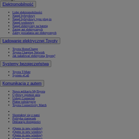
Elektromobilność
Lider elektromobilności
Napęd hybrydowy
Napęd hybrydowy typu plug-in
Napęd wodorowy
Napęd elektryczny na baterię
Zasięg aut elektrycznych
Zalety posiadania aut elektrycznych
Ładowanie elektrycznej Toyoty
Toyota HomeCharge
Toyota Charging Network
Jak naładować elektryczną Toyotę?
Systemy bezpieczeństwa
Toyota T-Mate
System eCall
Komunikacja z autem
Nowa aplikacja MyToyota
Cyfrowy opiekun auta
Usługi Connected
Płatne subskrypcje
Toyota Connectivity Match
Skontaktuj się z nami
Polityka ciasteczek
Deklaracja dostępności
(Opens in new window)
(Opens in new window)
(Opens in new window)
(Opens in new window)