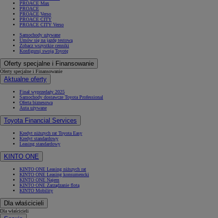
PROACE Max
PROACE
PROACE Verso
PROACE CITY
PROACE CITY Verso
Samochody używane
Umów się na jazdę testową
Zobacz wszystkie cenniki
Konfiguruj swoją Toyotę
Oferty specjalne i Finansowanie
Oferty specjalne i Finansowanie
Aktualne oferty
Finał wyprzedaży 2025
Samochody dostawcze Toyota Professional
Oferta biznesowa
Auta używane
Toyota Financial Services
Kredyt niższych rat Toyota Easy
Kredyt standardowy
Leasing standardowy
KINTO ONE
KINTO ONE Leasing niższych rat
KINTO ONE Leasing konsumencki
KINTO ONE Najem
KINTO ONE Zarządzanie flotą
KINTO Mobility
Dla właścicieli
Dla właścicieli