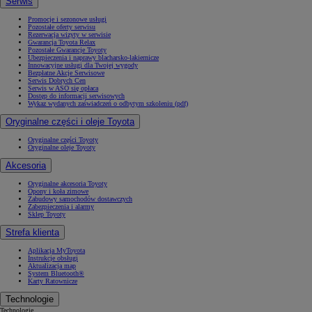
Serwis
Promocje i sezonowe usługi
Pozostałe oferty serwisu
Rezerwacja wizyty w serwisie
Gwarancja Toyota Relax
Pozostałe Gwarancje Toyoty
Ubezpieczenia i naprawy blacharsko-lakiernicze
Innowacyjne usługi dla Twojej wygody
Bezpłatne Akcje Serwisowe
Serwis Dobrych Cen
Serwis w ASO się opłaca
Dostęp do informacji serwisowych
Wykaz wydanych zaświadczeń o odbytym szkoleniu (pdf)
Oryginalne części i oleje Toyota
Oryginalne części Toyoty
Oryginalne oleje Toyoty
Akcesoria
Oryginalne akcesoria Toyoty
Opony i koła zimowe
Zabudowy samochodów dostawczych
Zabezpieczenia i alarmy
Sklep Toyoty
Strefa klienta
Aplikacja MyToyota
Instrukcje obsługi
Aktualizacja map
System Bluetooth®
Karty Ratownicze
Technologie
Technologie