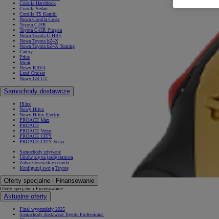
Corolla Hatchback
Corolla Sedan
Corolla TS Kombi
Nowa Corolla Cross
Toyota C-HR
Toyota C-HR Plug-in
Nowa Toyota C-HR+
Nowa Toyota bZ4X
Nowa Toyota bZ4X Touring
Camry
Prius
Mirai
Nowy RAV4
Land Cruiser
Nowy GR GT
Samochody dostawcze
Hilux
Nowy Hilux
Nowy Hilux Electric
PROACE Max
PROACE
PROACE Verso
PROACE CITY
PROACE CITY Verso
Samochody używane
Umów się na jazdę testową
Zobacz wszystkie cenniki
Konfiguruj swoją Toyotę
Oferty specjalne i Finansowanie
Oferty specjalne i Finansowanie
Aktualne oferty
Finał wyprzedaży 2025
Samochody dostawcze Toyota Professional