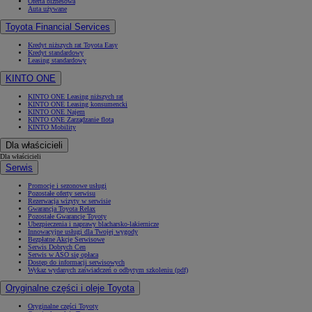
Oferta biznesowa
Auta używane
Toyota Financial Services
Kredyt niższych rat Toyota Easy
Kredyt standardowy
Leasing standardowy
KINTO ONE
KINTO ONE Leasing niższych rat
KINTO ONE Leasing konsumencki
KINTO ONE Najem
KINTO ONE Zarządzanie flotą
KINTO Mobility
Dla właścicieli
Dla właścicieli
Serwis
Promocje i sezonowe usługi
Pozostałe oferty serwisu
Rezerwacja wizyty w serwisie
Gwarancja Toyota Relax
Pozostałe Gwarancje Toyoty
Ubezpieczenia i naprawy blacharsko-lakiernicze
Innowacyjne usługi dla Twojej wygody
Bezpłatne Akcje Serwisowe
Serwis Dobrych Cen
Serwis w ASO się opłaca
Dostęp do informacji serwisowych
Wykaz wydanych zaświadczeń o odbytym szkoleniu (pdf)
Oryginalne części i oleje Toyota
Oryginalne części Toyoty