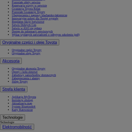
Pozostałe oferty serwisu
Rezerwacja wizyty w serwisie
Gwarancja Toyota Relax
Pozostałe Gwarancje Toyoty
Ubezpieczenia i naprawy blacharsko-lakiernicze
Innowacyjne usługi dla Twojej wygody
Bezpłatne Akcje Serwisowe
Serwis Dobrych Cen
Serwis w ASO się opłaca
Dostęp do informacji serwisowych
Wykaz wydanych zaświadczeń o odbytym szkoleniu (pdf)
Oryginalne części i oleje Toyota
Oryginalne części Toyoty
Oryginalne oleje Toyoty
Akcesoria
Oryginalne akcesoria Toyoty
Opony i koła zimowe
Zabudowy samochodów dostawczych
Zabezpieczenia i alarmy
Sklep Toyoty
Strefa klienta
Aplikacja MyToyota
Instrukcje obsługi
Aktualizacja map
System Bluetooth®
Karty Ratownicze
Technologie
Technologie
Elektromobilność