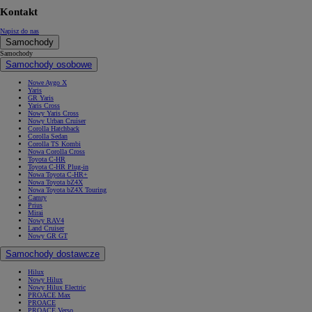
Kontakt
Napisz do nas
Samochody
Samochody
Samochody osobowe
Nowe Aygo X
Yaris
GR Yaris
Yaris Cross
Nowy Yaris Cross
Nowy Urban Cruiser
Corolla Hatchback
Corolla Sedan
Corolla TS Kombi
Nowa Corolla Cross
Toyota C-HR
Toyota C-HR Plug-in
Nowa Toyota C-HR+
Nowa Toyota bZ4X
Nowa Toyota bZ4X Touring
Camry
Prius
Mirai
Nowy RAV4
Land Cruiser
Nowy GR GT
Samochody dostawcze
Hilux
Nowy Hilux
Nowy Hilux Electric
PROACE Max
PROACE
PROACE Verso