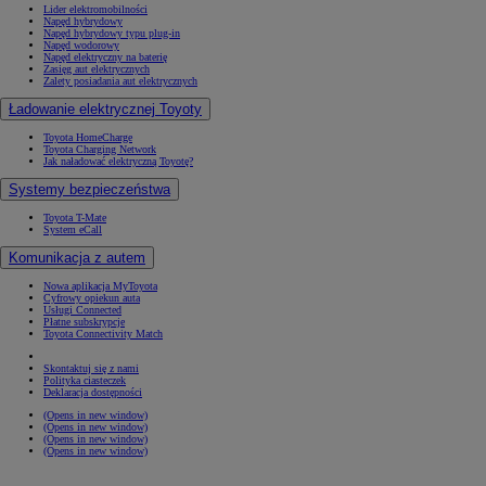
Lider elektromobilności
Napęd hybrydowy
Napęd hybrydowy typu plug-in
Napęd wodorowy
Napęd elektryczny na baterię
Zasięg aut elektrycznych
Zalety posiadania aut elektrycznych
Ładowanie elektrycznej Toyoty
Toyota HomeCharge
Toyota Charging Network
Jak naładować elektryczną Toyotę?
Systemy bezpieczeństwa
Toyota T-Mate
System eCall
Komunikacja z autem
Nowa aplikacja MyToyota
Cyfrowy opiekun auta
Usługi Connected
Płatne subskrypcje
Toyota Connectivity Match
Skontaktuj się z nami
Polityka ciasteczek
Deklaracja dostępności
(Opens in new window)
(Opens in new window)
(Opens in new window)
(Opens in new window)