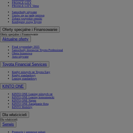
PROACE CITY
PROACE CITY Verso
Samochody używane
Umów się na jazdę testową
Zobacz wszystkie cenniki
Konfiguruj swoją Toyotę
Oferty specjalne i Finansowanie
Oferty specjalne i Finansowanie
Aktualne oferty
Finał wyprzedaży 2025
Samochody dostawcze Toyota Professional
Oferta biznesowa
Auta używane
Toyota Financial Services
Kredyt niższych rat Toyota Easy
Kredyt standardowy
Leasing standardowy
KINTO ONE
KINTO ONE Leasing niższych rat
KINTO ONE Leasing konsumencki
KINTO ONE Najem
KINTO ONE Zarządzanie flotą
KINTO Mobility
Dla właścicieli
Dla właścicieli
Serwis
Promocje i sezonowe usługi