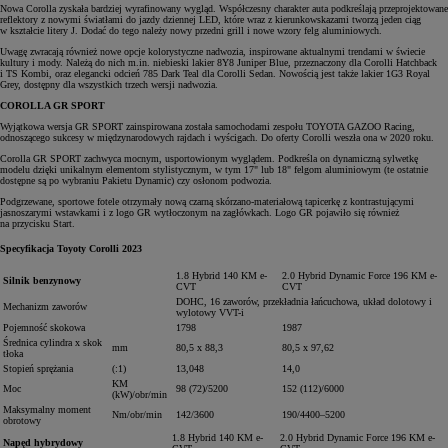
Nowa Corolla zyskała bardziej wyrafinowany wygląd. Współczesny charakter auta podkreślają przeprojektowane
reflektory z nowymi światłami do jazdy dziennej LED, które wraz z kierunkowskazami tworzą jeden ciąg
w kształcie litery J. Dodać do tego należy nowy przedni grill i nowe wzory felg aluminiowych.
Uwagę zwracają również nowe opcje kolorystyczne nadwozia, inspirowane aktualnymi trendami w świecie
kultury i mody. Należą do nich m.in. niebieski lakier 8Y8 Juniper Blue, przeznaczony dla Corolli Hatchback
i TS Kombi, oraz elegancki odcień 785 Dark Teal dla Corolli Sedan. Nowością jest także lakier 1G3 Royal
Grey, dostępny dla wszystkich trzech wersji nadwozia.
COROLLA GR SPORT
Wyjątkowa wersja GR SPORT zainspirowana została samochodami zespołu TOYOTA GAZOO Racing,
odnoszącego sukcesy w międzynarodowych rajdach i wyścigach. Do oferty Corolli weszła ona w 2020 roku.
Corolla GR SPORT zachwyca mocnym, usportowionym wyglądem. Podkreśla on dynamiczną sylwetkę
modelu dzięki unikalnym elementom stylistycznym, w tym 17" lub 18" felgom aluminiowym (te ostatnie
dostępne są po wybraniu Pakietu Dynamic) czy osłonom podwozia.
Podgrzewane, sportowe fotele otrzymały nową czarną skórzano-materiałową tapicerkę z kontrastującymi
jasnoszarymi wstawkami i z logo GR wytłoczonym na zagłówkach. Logo GR pojawiło się również
na przycisku Start.
Specyfikacja Toyoty Corolli 2023
1.8 Hybrid 140 KM e-
2.0 Hybrid Dynamic Force 196 KM e-
Silnik benzynowy
CVT
CVT
DOHC, 16 zaworów, przekładnia łańcuchowa, układ dolotowy i
Mechanizm zaworów
wylotowy VVT-i
Pojemność skokowa
1798
1987
Średnica cylindra x skok
mm
80,5 x 88,3
80,5 x 97,62
tłoka
Stopień sprężania
(:1)
13,048
14,0
KM
Moc
98 (72)/5200
152 (112)/6000
(kW)/obr/min
Maksymalny moment
Nm/obr/min
142/3600
190/4400–5200
obrotowy
1.8 Hybrid 140 KM e-
2.0 Hybrid Dynamic Force 196 KM e-
Napęd hybrydowy