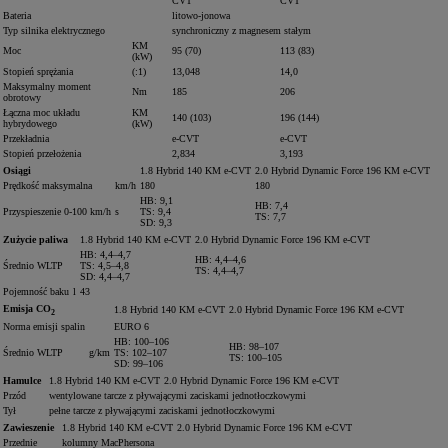
CVT
CVT
Bateria
litowo-jonowa
Typ silnika elektrycznego
synchroniczny z magnesem stałym
KM
Moc
95 (70)
113 (83)
(kW)
Stopień sprężania
(:1)
13,048
14,0
Maksymalny moment
Nm
185
206
obrotowy
Łączna moc układu
KM
140 (103)
196 (144)
hybrydowego
(kW)
Przekładnia
e-CVT
e-CVT
Stopień przełożenia
2,834
3,193
Osiągi
1.8 Hybrid 140 KM e-CVT
2.0 Hybrid Dynamic Force 196 KM e-CVT
Prędkość maksymalna
km/h
180
180
HB: 9,1
HB: 7,4
Przyspieszenie 0-100 km/h
s
TS: 9,4
TS: 7,7
SD: 9,3
Zużycie paliwa
1.8 Hybrid 140 KM e-CVT
2.0 Hybrid Dynamic Force 196 KM e-CVT
HB: 4,4–4,7
HB: 4,4–4,6
Średnio WLTP
TS: 4,5–4,8
TS: 4,4–4,7
SD: 4,4–4,7
Pojemność baku
l
43
Emisja CO
1.8 Hybrid 140 KM e-CVT
2.0 Hybrid Dynamic Force 196 KM e-CVT
2
Norma emisji spalin
EURO 6
HB: 100–106
HB: 98–107
Średnio WLTP
g/km
TS: 102–107
TS: 100–105
SD: 99–106
Hamulce
1.8 Hybrid 140 KM e-CVT
2.0 Hybrid Dynamic Force 196 KM e-CVT
Przód
wentylowane tarcze z pływającymi zaciskami jednotłoczkowymi
Tył
pełne tarcze z pływającymi zaciskami jednotłoczkowymi
Zawieszenie
1.8 Hybrid 140 KM e-CVT
2.0 Hybrid Dynamic Force 196 KM e-CVT
Przednie
kolumny MacPhersona