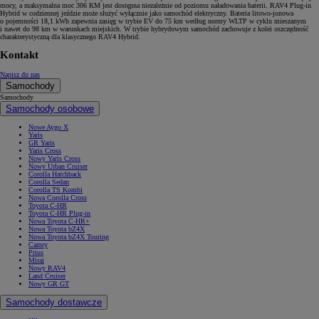
mocy, a maksymalna moc 306 KM jest dostępna niezależnie od poziomu naładowania baterii. RAV4 Plug-in
Hybrid w codziennej jeździe może służyć wyłącznie jako samochód elektryczny. Bateria litowo-jonowa
o pojemności 18,1 kWh zapewnia zasięg w trybie EV do 75 km według normy WLTP w cyklu mieszanym
i nawet do 98 km w warunkach miejskich. W trybie hybrydowym samochód zachowuje z kolei oszczędność
charakterystyczną dla klasycznego RAV4 Hybrid.
Kontakt
Napisz do nas
Samochody
Samochody
Samochody osobowe
Nowe Aygo X
Yaris
GR Yaris
Yaris Cross
Nowy Yaris Cross
Nowy Urban Cruiser
Corolla Hatchback
Corolla Sedan
Corolla TS Kombi
Nowa Corolla Cross
Toyota C-HR
Toyota C-HR Plug-in
Nowa Toyota C-HR+
Nowa Toyota bZ4X
Nowa Toyota bZ4X Touring
Camry
Prius
Mirai
Nowy RAV4
Land Cruiser
Nowy GR GT
Samochody dostawcze