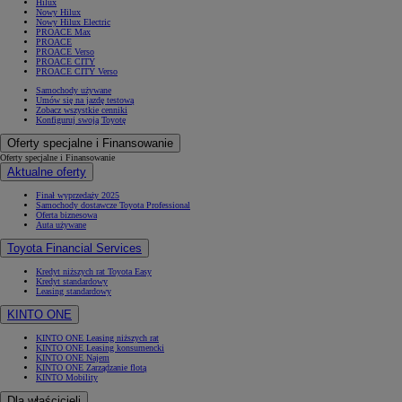
Hilux
Nowy Hilux
Nowy Hilux Electric
PROACE Max
PROACE
PROACE Verso
PROACE CITY
PROACE CITY Verso
Samochody używane
Umów się na jazdę testową
Zobacz wszystkie cenniki
Konfiguruj swoją Toyotę
Oferty specjalne i Finansowanie
Oferty specjalne i Finansowanie
Aktualne oferty
Finał wyprzedaży 2025
Samochody dostawcze Toyota Professional
Oferta biznesowa
Auta używane
Toyota Financial Services
Kredyt niższych rat Toyota Easy
Kredyt standardowy
Leasing standardowy
KINTO ONE
KINTO ONE Leasing niższych rat
KINTO ONE Leasing konsumencki
KINTO ONE Najem
KINTO ONE Zarządzanie flotą
KINTO Mobility
Dla właścicieli