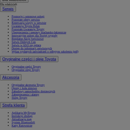
Dla właścicieli
Serwis
Promocje i sezonowe usługi
Pozostałe oferty serwisu
Rezerwacja wizyty w serwisie
Gwarancja Toyota Relax
Pozostałe Gwarancje Toyoty
Ubezpieczenia i naprawy blacharsko-lakiernicze
Innowacyjne usługi dla Twojej wygody
Bezpłatne Akcje Serwisowe
Serwis Dobrych Cen
Serwis w ASO się opłaca
Dostęp do informacji serwisowych
Wykaz wydanych zaświadczeń o odbytym szkoleniu (pdf)
Oryginalne części i oleje Toyota
Oryginalne części Toyoty
Oryginalne oleje Toyoty
Akcesoria
Oryginalne akcesoria Toyoty
Opony i koła zimowe
Zabudowy samochodów dostawczych
Zabezpieczenia i alarmy
Sklep Toyoty
Strefa klienta
Aplikacja MyToyota
Instrukcje obsługi
Aktualizacja map
System Bluetooth®
Karty Ratownicze