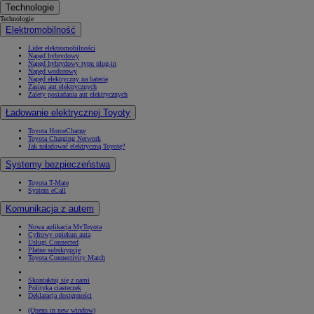
Technologie
Technologie
Elektromobilność
Lider elektromobilności
Napęd hybrydowy
Napęd hybrydowy typu plug-in
Napęd wodorowy
Napęd elektryczny na baterię
Zasięg aut elektrycznych
Zalety posiadania aut elektrycznych
Ładowanie elektrycznej Toyoty
Toyota HomeCharge
Toyota Charging Network
Jak naładować elektryczną Toyotę?
Systemy bezpieczeństwa
Toyota T-Mate
System eCall
Komunikacja z autem
Nowa aplikacja MyToyota
Cyfrowy opiekun auta
Usługi Connected
Płatne subskrypcje
Toyota Connectivity Match
Skontaktuj się z nami
Polityka ciasteczek
Deklaracja dostępności
(Opens in new window)