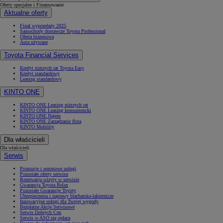
Oferty specjalne i Finansowanie
Aktualne oferty
Finał wyprzedaży 2025
Samochody dostawcze Toyota Professional
Oferta biznesowa
Auta używane
Toyota Financial Services
Kredyt niższych rat Toyota Easy
Kredyt standardowy
Leasing standardowy
KINTO ONE
KINTO ONE Leasing niższych rat
KINTO ONE Leasing konsumencki
KINTO ONE Najem
KINTO ONE Zarządzanie flotą
KINTO Mobility
Dla właścicieli
Dla właścicieli
Serwis
Promocje i sezonowe usługi
Pozostałe oferty serwisu
Rezerwacja wizyty w serwisie
Gwarancja Toyota Relax
Pozostałe Gwarancje Toyoty
Ubezpieczenia i naprawy blacharsko-lakiernicze
Innowacyjne usługi dla Twojej wygody
Bezpłatne Akcje Serwisowe
Serwis Dobrych Cen
Serwis w ASO się opłaca