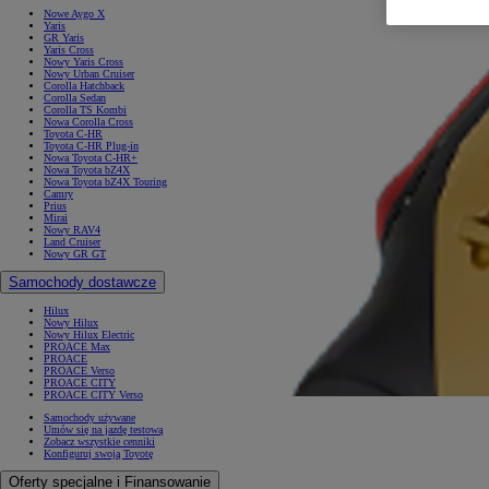
Nowe Aygo X
Yaris
GR Yaris
Yaris Cross
Nowy Yaris Cross
Nowy Urban Cruiser
Corolla Hatchback
Corolla Sedan
Corolla TS Kombi
Nowa Corolla Cross
Toyota C-HR
Toyota C-HR Plug-in
Nowa Toyota C-HR+
Nowa Toyota bZ4X
Nowa Toyota bZ4X Touring
Camry
Prius
Mirai
Nowy RAV4
Land Cruiser
Nowy GR GT
Samochody dostawcze
Hilux
Nowy Hilux
Nowy Hilux Electric
PROACE Max
PROACE
PROACE Verso
PROACE CITY
PROACE CITY Verso
Samochody używane
Umów się na jazdę testową
Zobacz wszystkie cenniki
Konfiguruj swoją Toyotę
Oferty specjalne i Finansowanie