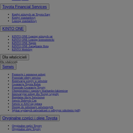
Toyota Financial Services
Kredyt niższych rat Toyota Easy
Kredyt standardowy
Leasing standardowy
KINTO ONE
KINTO ONE Leasing niższych rat
KINTO ONE Leasing konsumencki
KINTO ONE Najem
KINTO ONE Zarządzanie flotą
KINTO Mobility
Dla właścicieli
Dla właścicieli
Serwis
Promocje i sezonowe usługi
Pozostałe oferty serwisu
Rezerwacja wizyty w serwisie
Gwarancja Toyota Relax
Pozostałe Gwarancje Toyoty
Ubezpieczenia i naprawy blacharsko-lakiernicze
Innowacyjne usługi dla Twojej wygody
Bezpłatne Akcje Serwisowe
Serwis Dobrych Cen
Serwis w ASO się opłaca
Dostęp do informacji serwisowych
Wykaz wydanych zaświadczeń o odbytym szkoleniu (pdf)
Oryginalne części i oleje Toyota
Oryginalne części Toyoty
Oryginalne oleje Toyoty