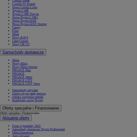
Corolla Sedan
Corolla TS Kombi
Nowa Corolla Cross
Toyota C-HR
Toyota C-HR Plug-in
Nowa Toyota C-HR+
Nowa Toyota bZ4X
Nowa Toyota bZ4X Touring
Camry
Prius
Mirai
Nowy RAV4
Land Cruiser
Nowy GR GT
Samochody dostawcze
Hilux
Nowy Hilux
Nowy Hilux Electric
PROACE Max
PROACE
PROACE Verso
PROACE CITY
PROACE CITY Verso
Samochody używane
Umów się na jazdę testową
Zobacz wszystkie cenniki
Konfiguruj swoją Toyotę
Oferty specjalne i Finansowanie
Oferty specjalne i Finansowanie
Aktualne oferty
Finał wyprzedaży 2025
Samochody dostawcze Toyota Professional
Oferta biznesowa
Auta używane