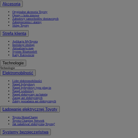
Akcesoria
Oryginalne akcesoria Toyoty
Opony i koła zimowe
Zabudowy samochodów dostawczych
Zabezpieczenia i alarmy
Sklep Toyoty
Strefa klienta
Aplikacja MyToyota
Instrukcje obsługi
Aktualizacja map
System Bluetooth®
Karty Ratownicze
Technologie
Technologie
Elektromobilność
Lider elektromobilności
Napęd hybrydowy
Napęd hybrydowy typu plug-in
Napęd wodorowy
Napęd elektryczny na baterię
Zasięg aut elektrycznych
Zalety posiadania aut elektrycznych
Ładowanie elektrycznej Toyoty
Toyota HomeCharge
Toyota Charging Network
Jak naładować elektryczną Toyotę?
Systemy bezpieczeństwa