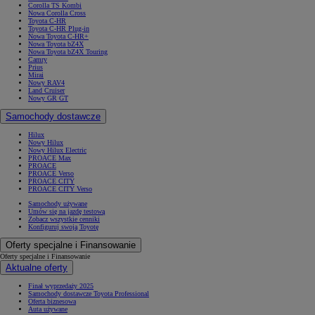
Corolla TS Kombi
Nowa Corolla Cross
Toyota C-HR
Toyota C-HR Plug-in
Nowa Toyota C-HR+
Nowa Toyota bZ4X
Nowa Toyota bZ4X Touring
Camry
Prius
Mirai
Nowy RAV4
Land Cruiser
Nowy GR GT
Samochody dostawcze
Hilux
Nowy Hilux
Nowy Hilux Electric
PROACE Max
PROACE
PROACE Verso
PROACE CITY
PROACE CITY Verso
Samochody używane
Umów się na jazdę testową
Zobacz wszystkie cenniki
Konfiguruj swoją Toyotę
Oferty specjalne i Finansowanie
Oferty specjalne i Finansowanie
Aktualne oferty
Finał wyprzedaży 2025
Samochody dostawcze Toyota Professional
Oferta biznesowa
Auta używane