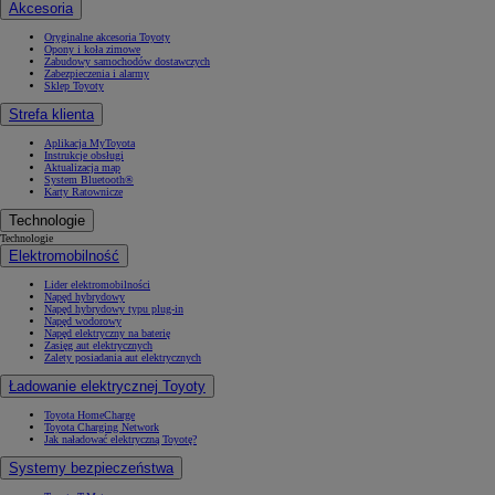
Akcesoria
Oryginalne akcesoria Toyoty
Opony i koła zimowe
Zabudowy samochodów dostawczych
Zabezpieczenia i alarmy
Sklep Toyoty
Strefa klienta
Aplikacja MyToyota
Instrukcje obsługi
Aktualizacja map
System Bluetooth®
Karty Ratownicze
Technologie
Technologie
Elektromobilność
Lider elektromobilności
Napęd hybrydowy
Napęd hybrydowy typu plug-in
Napęd wodorowy
Napęd elektryczny na baterię
Zasięg aut elektrycznych
Zalety posiadania aut elektrycznych
Ładowanie elektrycznej Toyoty
Toyota HomeCharge
Toyota Charging Network
Jak naładować elektryczną Toyotę?
Systemy bezpieczeństwa