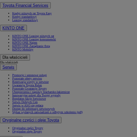
Toyota Financial Services
Kredyt niższych rat Toyota Easy
Kredyt standardowy
Leasing standardowy
KINTO ONE
KINTO ONE Leasing niższych rat
KINTO ONE Leasing konsumencki
KINTO ONE Najem
KINTO ONE Zarządzanie flotą
KINTO Mobility
Dla właścicieli
Dla właścicieli
Serwis
Promocje i sezonowe usługi
Pozostałe oferty serwisu
Rezerwacja wizyty w serwisie
Gwarancja Toyota Relax
Pozostałe Gwarancje Toyoty
Ubezpieczenia i naprawy blacharsko-lakiernicze
Innowacyjne usługi dla Twojej wygody
Bezpłatne Akcje Serwisowe
Serwis Dobrych Cen
Serwis w ASO się opłaca
Dostęp do informacji serwisowych
Wykaz wydanych zaświadczeń o odbytym szkoleniu (pdf)
Oryginalne części i oleje Toyota
Oryginalne części Toyoty
Oryginalne oleje Toyoty