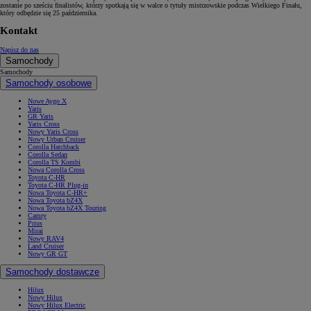
zostanie po sześciu finalistów, którzy spotkają się w walce o tytuły mistrzowskie podczas Wielkiego Finału,
który odbędzie się 25 października.
Kontakt
Napisz do nas
Samochody
Samochody
Samochody osobowe
Nowe Aygo X
Yaris
GR Yaris
Yaris Cross
Nowy Yaris Cross
Nowy Urban Cruiser
Corolla Hatchback
Corolla Sedan
Corolla TS Kombi
Nowa Corolla Cross
Toyota C-HR
Toyota C-HR Plug-in
Nowa Toyota C-HR+
Nowa Toyota bZ4X
Nowa Toyota bZ4X Touring
Camry
Prius
Mirai
Nowy RAV4
Land Cruiser
Nowy GR GT
Samochody dostawcze
Hilux
Nowy Hilux
Nowy Hilux Electric