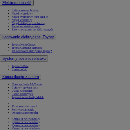
Elektromobilność
Lider elektromobilności
Napęd hybrydowy
Napęd hybrydowy typu plug-in
Napęd wodorowy
Napęd elektryczny na baterię
Zasięg aut elektrycznych
Zalety posiadania aut elektrycznych
Ładowanie elektrycznej Toyoty
Toyota HomeCharge
Toyota Charging Network
Jak naładować elektryczną Toyotę?
Systemy bezpieczeństwa
Toyota T-Mate
System eCall
Komunikacja z autem
Nowa aplikacja MyToyota
Cyfrowy opiekun auta
Usługi Connected
Płatne subskrypcje
Toyota Connectivity Match
Skontaktuj się z nami
Polityka ciasteczek
Deklaracja dostępności
(Opens in new window)
(Opens in new window)
(Opens in new window)
(Opens in new window)