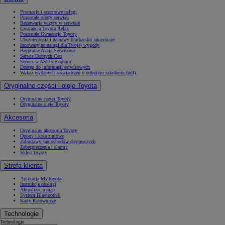
Promocje i sezonowe usługi
Pozostałe oferty serwisu
Rezerwacja wizyty w serwisie
Gwarancja Toyota Relax
Pozostałe Gwarancje Toyoty
Ubezpieczenia i naprawy blacharsko-lakiernicze
Innowacyjne usługi dla Twojej wygody
Bezpłatne Akcje Serwisowe
Serwis Dobrych Cen
Serwis w ASO się opłaca
Dostęp do informacji serwisowych
Wykaz wydanych zaświadczeń o odbytym szkoleniu (pdf)
Oryginalne części i oleje Toyota
Oryginalne części Toyoty
Oryginalne oleje Toyoty
Akcesoria
Oryginalne akcesoria Toyoty
Opony i koła zimowe
Zabudowy samochodów dostawczych
Zabezpieczenia i alarmy
Sklep Toyoty
Strefa klienta
Aplikacja MyToyota
Instrukcje obsługi
Aktualizacja map
System Bluetooth®
Karty Ratownicze
Technologie
Technologie