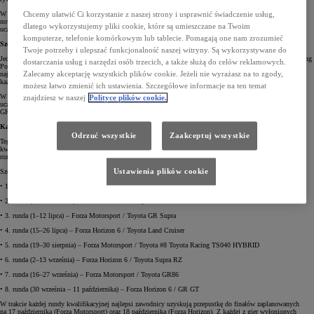
W poprzednich edycjach zawody odbywały się na platformie Forza Motorsport. Sezon 2026 przynosi jednak
Chcemy ułatwić Ci korzystanie z naszej strony i usprawnić świadczenie usług,
nowy etap w rozwoju całego projektu, poszerzając formułę i umożliwiając udział jeszcze większej liczbie
dlatego wykorzystujemy pliki cookie, które są umieszczane na Twoim
uczestników.
komputerze, telefonie komórkowym lub tablecie. Pomagają one nam zrozumieć
Szeroka dostępność e-motorsportu
Twoje potrzeby i ulepszać funkcjonalność naszej witryny. Są wykorzystywane do
Jednym z najważniejszych założeń projektu TOYOTA GR CUP realizowanego przez TOYOTA GAZOO Racing
dostarczania usług i narzędzi osób trzecich, a także służą do celów reklamowych.
Polska jest popularyzowanie motorsportu oraz tworzenie przestrzeni do rozwijania sportowych pasji w jak
Zalecamy akceptację wszystkich plików cookie. Jeżeli nie wyrażasz na to zgody,
najbardziej przystępnej formule. Z tego względu TOYOTA GR CUP DIGITAL pozostaje serią dostępną dla
każdego gracza.
możesz łatwo zmienić ich ustawienia. Szczegółowe informacje na ten temat
W rywalizacji mogą wziąć udział wszyscy obywatele Polski, którzy ukończyli 15 lat. Na najlepszych
znajdziesz w naszej
Polityce plików cookie.
uczestników czekają nagrody przewidziane przez organizatorów. Partnerami współorganizującymi TOYOTA
GR CUP DIGITAL 2026 są Forza Motorsport Polska oraz Budda Play.
Kalendarz TOYOTA GR CUP DIGITAL 2026
Odrzuć wszystkie
Zaakceptuj wszystkie
Tegoroczny sezon e-motorsportowej serii TOYOTA GAZOO Racing Polska obejmuje osiem rund
kwalifikacyjnych rozgrywanych naprzemiennie w Forza Motorsport oraz Forza Horizon 6. Rywalizacja
rozpocznie się już w czerwcu i potrwa do października.
Ustawienia plików cookie
Szczegółowy kalendarz fazy kwalifikacyjnej:
• 1. runda (3–14 czerwca) – Forza Motorsport / Toyota Camry TRD
• 2. runda (17–28 czerwca) – Forza Horizon 6 / Toyota GR Yaris
• 3. runda (1–12 lipca) – Forza Motorsport / Toyota GR Supra
• 4. runda (15–26 lipca) – Forza Horizon 6 / Toyota Land Cruiser
• 5. runda (19–30 sierpnia) – Forza Motorsport / Toyota #8 Toyota Racing TS040 HYBRID
• 6. runda (2–13 września) – Forza Horizon 6 / Toyota Supra RZ
• 7. runda (16–27 września) – Forza Motorsport / Toyota GR86
• 8. runda (30 września – 11 października) – Forza Horizon 6 / GR GT
W trakcie każdej rundy kwalifikacyjnej najlepsi zawodnicy uzyskują przepustkę do finałów zaplanowanych
na 17 października (Forza Motorsport) oraz 18 października (Forza Horizon). Z każdej z gier wyłonionych