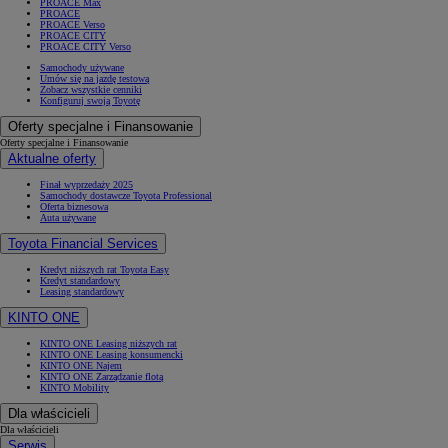
PROACE Max
PROACE
PROACE Verso
PROACE CITY
PROACE CITY Verso
Samochody używane
Umów się na jazdę testową
Zobacz wszystkie cenniki
Konfiguruj swoją Toyotę
Oferty specjalne i Finansowanie
Oferty specjalne i Finansowanie
Aktualne oferty
Finał wyprzedaży 2025
Samochody dostawcze Toyota Professional
Oferta biznesowa
Auta używane
Toyota Financial Services
Kredyt niższych rat Toyota Easy
Kredyt standardowy
Leasing standardowy
KINTO ONE
KINTO ONE Leasing niższych rat
KINTO ONE Leasing konsumencki
KINTO ONE Najem
KINTO ONE Zarządzanie flotą
KINTO Mobility
Dla właścicieli
Dla właścicieli
Serwis