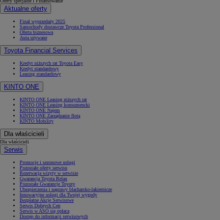
Oferty specjalne i Finansowanie
Aktualne oferty
Finał wyprzedaży 2025
Samochody dostawcze Toyota Professional
Oferta biznesowa
Auta używane
Toyota Financial Services
Kredyt niższych rat Toyota Easy
Kredyt standardowy
Leasing standardowy
KINTO ONE
KINTO ONE Leasing niższych rat
KINTO ONE Leasing konsumencki
KINTO ONE Najem
KINTO ONE Zarządzanie flotą
KINTO Mobility
Dla właścicieli
Dla właścicieli
Serwis
Od
81 900 zł
Promocje i sezonowe usługi
Yaris Cross
Pozostałe oferty serwisu
HYBRID
Rezerwacja wizyty w serwisie
Gwarancja Toyota Relax
Pozostałe Gwarancje Toyoty
Ubezpieczenia i naprawy blacharsko-lakiernicze
Innowacyjne usługi dla Twojej wygody
Bezpłatne Akcje Serwisowe
Serwis Dobrych Cen
Serwis w ASO się opłaca
Dostęp do informacji serwisowych