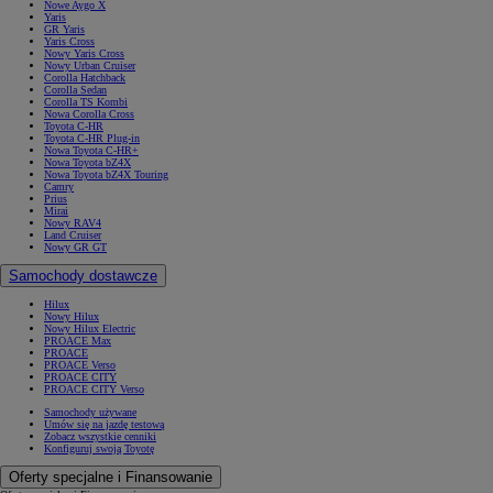
Nowe Aygo X
Yaris
GR Yaris
Yaris Cross
Nowy Yaris Cross
Nowy Urban Cruiser
Corolla Hatchback
Corolla Sedan
Corolla TS Kombi
Nowa Corolla Cross
Toyota C-HR
Toyota C-HR Plug-in
Nowa Toyota C-HR+
Nowa Toyota bZ4X
Nowa Toyota bZ4X Touring
Camry
Prius
Mirai
Nowy RAV4
Land Cruiser
Nowy GR GT
Samochody dostawcze
Hilux
Nowy Hilux
Nowy Hilux Electric
PROACE Max
PROACE
PROACE Verso
PROACE CITY
PROACE CITY Verso
Samochody używane
Umów się na jazdę testową
Zobacz wszystkie cenniki
Konfiguruj swoją Toyotę
Oferty specjalne i Finansowanie