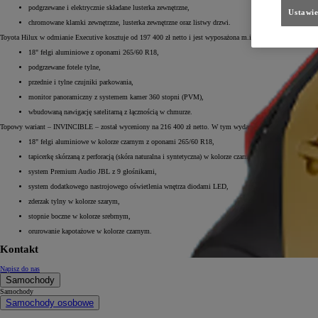
podgrzewane i elektrycznie składane lusterka zewnętrzne,
Ustawie
chromowane klamki zewnętrzne, lusterka zewnętrzne oraz listwy drzwi.
Toyota Hilux w odmianie Executive kosztuje od 197 400 zł netto i jest wyposażona m.in. w:
18" felgi aluminiowe z oponami 265/60 R18,
podgrzewane fotele tylne,
przednie i tylne czujniki parkowania,
monitor panoramiczny z systemem kamer 360 stopni (PVM),
wbudowaną nawigację satelitarną z łącznością w chmurze.
Topowy wariant – INVINCIBLE – został wyceniony na 216 400 zł netto. W tym wydaniu auto zyskuje m.in.:
18" felgi aluminiowe w kolorze czarnym z oponami 265/60 R18,
tapicerkę skórzaną z perforacją (skóra naturalna i syntetyczna) w kolorze czarnym z szarymi elementam
system Premium Audio JBL z 9 głośnikami,
system dodatkowego nastrojowego oświetlenia wnętrza diodami LED,
zderzak tylny w kolorze szarym,
stopnie boczne w kolorze srebrnym,
orurowanie kapotażowe w kolorze czarnym.
Kontakt
Napisz do nas
Samochody
Samochody
Samochody osobowe