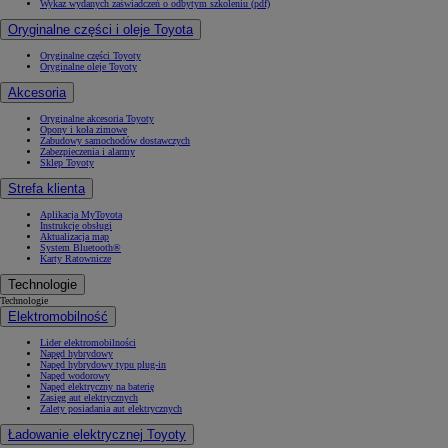
Wykaz wydanych zaświadczeń o odbytym szkoleniu (pdf)
Oryginalne części i oleje Toyota
Oryginalne części Toyoty
Oryginalne oleje Toyoty
Akcesoria
Oryginalne akcesoria Toyoty
Opony i koła zimowe
Zabudowy samochodów dostawczych
Zabezpieczenia i alarmy
Sklep Toyoty
Strefa klienta
Aplikacja MyToyota
Instrukcje obsługi
Aktualizacja map
System Bluetooth®
Karty Ratownicze
Technologie
Technologie
Elektromobilność
Lider elektromobilności
Napęd hybrydowy
Napęd hybrydowy typu plug-in
Napęd wodorowy
Napęd elektryczny na baterię
Zasięg aut elektrycznych
Zalety posiadania aut elektrycznych
Ładowanie elektrycznej Toyoty