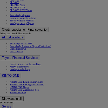
PROACE
PROACE Verso
PROACE CITY
PROACE CITY Verso
Samochody używane
Umów się na jazdę testową
Zobacz wszystkie cenniki
Konfiguruj swoją Toyotę
Oferty specjalne i Finansowanie
Oferty specjalne i Finansowanie
Aktualne oferty
Finał wyprzedaży 2025
Samochody dostawcze Toyota Professional
Oferta biznesowa
Auta używane
Toyota Financial Services
Kredyt niższych rat Toyota Easy
Kredyt standardowy
Leasing standardowy
KINTO ONE
KINTO ONE Leasing niższych rat
KINTO ONE Leasing konsumencki
KINTO ONE Najem
KINTO ONE Zarządzanie flotą
KINTO Mobility
Dla właścicieli
Dla właścicieli
Serwis