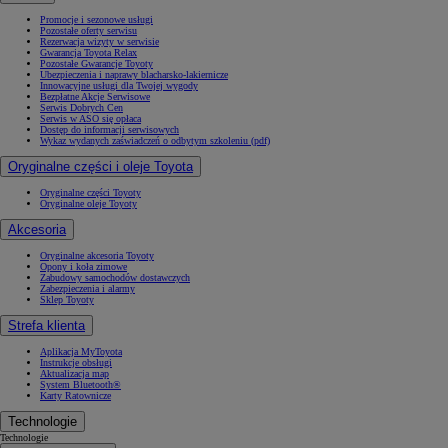
Promocje i sezonowe usługi
Pozostałe oferty serwisu
Rezerwacja wizyty w serwisie
Gwarancja Toyota Relax
Pozostałe Gwarancje Toyoty
Ubezpieczenia i naprawy blacharsko-lakiernicze
Innowacyjne usługi dla Twojej wygody
Bezpłatne Akcje Serwisowe
Serwis Dobrych Cen
Serwis w ASO się opłaca
Dostęp do informacji serwisowych
Wykaz wydanych zaświadczeń o odbytym szkoleniu (pdf)
Oryginalne części i oleje Toyota
Oryginalne części Toyoty
Oryginalne oleje Toyoty
Akcesoria
Oryginalne akcesoria Toyoty
Opony i koła zimowe
Zabudowy samochodów dostawczych
Zabezpieczenia i alarmy
Sklep Toyoty
Strefa klienta
Aplikacja MyToyota
Instrukcje obsługi
Aktualizacja map
System Bluetooth®
Karty Ratownicze
Technologie
Technologie