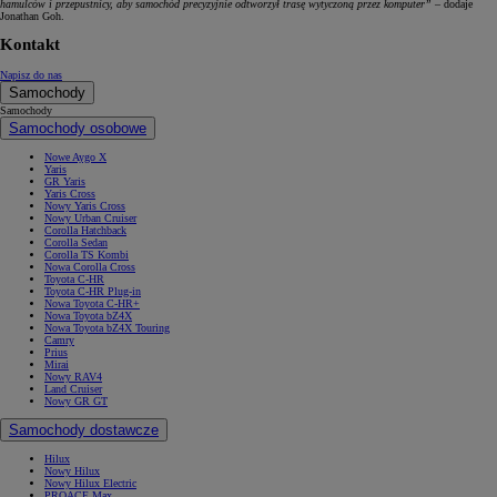
hamulców i przepustnicy, aby samochód precyzyjnie odtworzył trasę wytyczoną przez komputer”
– dodaje
Jonathan Goh.
Kontakt
Napisz do nas
Samochody
Samochody
Samochody osobowe
Nowe Aygo X
Yaris
GR Yaris
Yaris Cross
Nowy Yaris Cross
Nowy Urban Cruiser
Corolla Hatchback
Corolla Sedan
Corolla TS Kombi
Nowa Corolla Cross
Toyota C-HR
Toyota C-HR Plug-in
Nowa Toyota C-HR+
Nowa Toyota bZ4X
Nowa Toyota bZ4X Touring
Camry
Prius
Mirai
Nowy RAV4
Land Cruiser
Nowy GR GT
Samochody dostawcze
Hilux
Nowy Hilux
Nowy Hilux Electric
PROACE Max