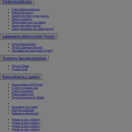
Elektromobilność
Lider elektromobilności
Napęd hybrydowy
Napęd hybrydowy typu plug-in
Napęd wodorowy
Napęd elektryczny na baterię
Zasięg aut elektrycznych
Zalety posiadania aut elektrycznych
Ładowanie elektrycznej Toyoty
Toyota HomeCharge
Toyota Charging Network
Jak naładować elektryczną Toyotę?
Systemy bezpieczeństwa
Toyota T-Mate
System eCall
Komunikacja z autem
Nowa aplikacja MyToyota
Cyfrowy opiekun auta
Usługi Connected
Płatne subskrypcje
Toyota Connectivity Match
Skontaktuj się z nami
Polityka ciasteczek
Deklaracja dostępności
(Opens in new window)
(Opens in new window)
(Opens in new window)
(Opens in new window)