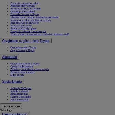
Promocje i sezonowe usługi
Pozostałe oferty serwisu
Rezerwacja wizyty w serwisie
Gwarancja Toyota Relax
Pozostałe Gwarancje Toyoty
Ubezpieczenia i naprawy blacharsko-lakiernicze
Innowacyjne usługi dla Twojej wygody
Bezpłatne Akcje Serwisowe
Serwis Dobrych Cen
Serwis w ASO się opłaca
Dostęp do informacji serwisowych
Wykaz wydanych zaświadczeń o odbytym szkoleniu (pdf)
Oryginalne części i oleje Toyota
Oryginalne części Toyoty
Oryginalne oleje Toyoty
Akcesoria
Oryginalne akcesoria Toyoty
Opony i koła zimowe
Zabudowy samochodów dostawczych
Zabezpieczenia i alarmy
Sklep Toyoty
Strefa klienta
Aplikacja MyToyota
Instrukcje obsługi
Aktualizacja map
System Bluetooth®
Karty Ratownicze
Technologie
Technologie
Elektromobilność