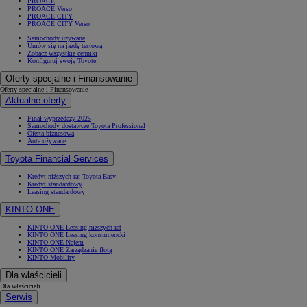
PROACE
PROACE Verso
PROACE CITY
PROACE CITY Verso
Samochody używane
Umów się na jazdę testową
Zobacz wszystkie cenniki
Konfiguruj swoją Toyotę
Oferty specjalne i Finansowanie
Oferty specjalne i Finansowanie
Aktualne oferty
Finał wyprzedaży 2025
Samochody dostawcze Toyota Professional
Oferta biznesowa
Auta używane
Toyota Financial Services
Kredyt niższych rat Toyota Easy
Kredyt standardowy
Leasing standardowy
KINTO ONE
KINTO ONE Leasing niższych rat
KINTO ONE Leasing konsumencki
KINTO ONE Najem
KINTO ONE Zarządzanie flotą
KINTO Mobility
Dla właścicieli
Dla właścicieli
Serwis