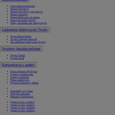
Lider elektromobilności
Napęd hybrydowy
Napęd hybrydowy typu plug-in
Napęd wodorowy
Napęd elektryczny na baterię
Zasięg aut elektrycznych
Zalety posiadania aut elektrycznych
Ładowanie elektrycznej Toyoty
Toyota HomeCharge
Toyota Charging Network
Jak naładować elektryczną Toyotę?
Systemy bezpieczeństwa
Toyota T-Mate
System eCall
Komunikacja z autem
Nowa aplikacja MyToyota
Cyfrowy opiekun auta
Usługi Connected
Płatne subskrypcje
Toyota Connectivity Match
Skontaktuj się z nami
Polityka ciasteczek
Deklaracja dostępności
(Opens in new window)
(Opens in new window)
(Opens in new window)
(Opens in new window)