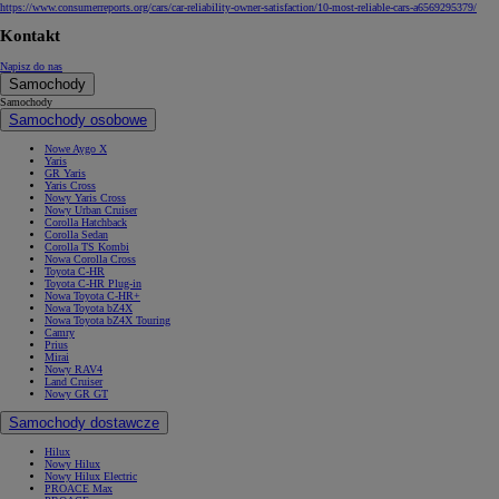
https://www.consumerreports.org/cars/car-reliability-owner-satisfaction/10-most-reliable-cars-a6569295379/
Kontakt
Napisz do nas
Samochody
Samochody
Samochody osobowe
Nowe Aygo X
Yaris
GR Yaris
Yaris Cross
Nowy Yaris Cross
Nowy Urban Cruiser
Corolla Hatchback
Corolla Sedan
Corolla TS Kombi
Nowa Corolla Cross
Toyota C-HR
Toyota C-HR Plug-in
Nowa Toyota C-HR+
Nowa Toyota bZ4X
Nowa Toyota bZ4X Touring
Camry
Prius
Mirai
Nowy RAV4
Land Cruiser
Nowy GR GT
Samochody dostawcze
Hilux
Nowy Hilux
Nowy Hilux Electric
PROACE Max