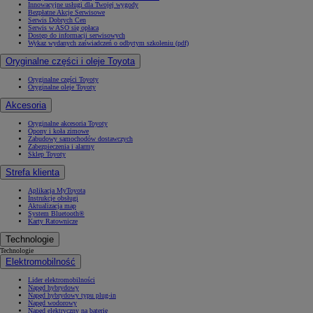
Innowacyjne usługi dla Twojej wygody
Bezpłatne Akcje Serwisowe
Serwis Dobrych Cen
Serwis w ASO się opłaca
Dostęp do informacji serwisowych
Wykaz wydanych zaświadczeń o odbytym szkoleniu (pdf)
Oryginalne części i oleje Toyota
Oryginalne części Toyoty
Oryginalne oleje Toyoty
Akcesoria
Oryginalne akcesoria Toyoty
Opony i koła zimowe
Zabudowy samochodów dostawczych
Zabezpieczenia i alarmy
Sklep Toyoty
Strefa klienta
Aplikacja MyToyota
Instrukcje obsługi
Aktualizacja map
System Bluetooth®
Karty Ratownicze
Technologie
Technologie
Elektromobilność
Lider elektromobilności
Napęd hybrydowy
Napęd hybrydowy typu plug-in
Napęd wodorowy
Napęd elektryczny na baterię