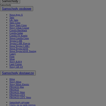
Samochody
Samochody
Samochody osobowe
Nowe Aygo X
Yaris
GR Yaris
Yaris Cross
Nowy Yaris Cross
Nowy Urban Cruiser
Corolla Hatchback
Corolla Sedan
Corolla TS Kombi
Nowa Corolla Cross
Toyota C-HR
Toyota C-HR Plug-in
Nowa Toyota C-HR+
Nowa Toyota bZ4X
Nowa Toyota bZ4X Touring
Camry
Prius
Mirai
Nowy RAV4
Land Cruiser
Nowy GR GT
Samochody dostawcze
Hilux
Nowy Hilux
Nowy Hilux Electric
PROACE Max
PROACE
PROACE Verso
PROACE CITY
PROACE CITY Verso
Samochody używane
Umów się na jazdę testową