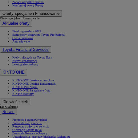
Zobacz wszystkie cenniki
Konfiguruj swoją Toyotę
Oferty specjalne i Finansowanie
Oferty specjalne i Finansowanie
Aktualne oferty
Finał wyprzedaży 2025
Samochody dostawcze Toyota Professional
Oferta biznesowa
Auta używane
Toyota Financial Services
Kredyt niższych rat Toyota Easy
Kredyt standardowy
Leasing standardowy
KINTO ONE
KINTO ONE Leasing niższych rat
KINTO ONE Leasing konsumencki
KINTO ONE Najem
KINTO ONE Zarządzanie flotą
KINTO Mobility
Dla właścicieli
Dla właścicieli
Serwis
Promocje i sezonowe usługi
Pozostałe oferty serwisu
Rezerwacja wizyty w serwisie
Gwarancja Toyota Relax
Pozostałe Gwarancje Toyoty
Ubezpieczenia i naprawy blacharsko-lakiernicze