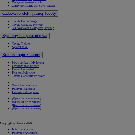
Zasięg aut elektrycznych
Zalety posiadania aut elektrycznych
Ładowanie elektrycznej Toyoty
Toyota HomeCharge
Toyota Charging Network
Jak naładować elektryczną Toyotę?
Systemy bezpieczeństwa
Toyota T-Mate
System eCall
Komunikacja z autem
Nowa aplikacja MyToyota
Cyfrowy opiekun auta
Usługi Connected
Płatne subskrypcje
Toyota Connectivity Match
Skontaktuj się z nami
Polityka ciasteczek
Deklaracja dostępności
(Opens in new window)
(Opens in new window)
(Opens in new window)
(Opens in new window)
Copyright © Toyota 2026
Informacje prawne
Polityka prywatności