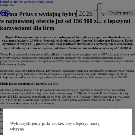
Przejdź do głównej zawartości
(Press Enter)
6 maja 2026
Toyota Prius z wydajną hybrydą plug-in
Otwórz menu
w najnowszej ofercie już od 156 900 zł i z lepszymi
korzyściami dla firm
Toyota Prius wyposażona w mocny i oszczędny napęd hybrydowy plug-in jest obecnie dostępna
z rabatem sięgającym 20 000 zł. Promocja obejmuje warianty Comfort, Prestige oraz Executive. Dzięki
ograniczonej emisji CO
przedsiębiorcy mają możliwość skorzystania z wyższego limitu amortyzacji,
2
co przekłada się na niższe obciążenia podatkowe. Aktualna cena modelu zaczyna się od 156 900 zł
Toyota Prius zapoczątkowała proces elektryfikacji w branży motoryzacyjnej, gdy w 1997 roku pojawiła się jako
pierwszy seryjnie produkowany samochód z napędem hybrydowym. Każda następna generacja modelu
przynosiła nowe, przełomowe rozwiązania, a od 2012 roku auto oferowano również z zaawansowanym układem
hybrydowym plug-in.
Najnowsza, piąta już odsłona Priusa łączy korzyści charakterystyczne dla samochodów elektrycznych z wygodą
użytkowania pełnej hybrydy i jest teraz dostępna w wyjątkowo korzystnej cenie. Obniżka sięga 20 000 zł
i obejmuje wszystkie warianty wyposażenia. W ramach tej oferty cena modelu rozpoczyna się od 156 900 zł.
Niskie koszty eksploatacji i korzyści dla firm
Aktualna generacja Toyoty Prius jest jednocześnie najmocniejszą, najbardziej ekonomiczną i najbardziej
dynamiczną wersją w dziejach tego auta. Zastosowany napęd 2.0 Hybrid Dynamic Force Plug-in o łącznej
mocy 233 KM umożliwia rozpędzenie się od 0 do 100 km/h w 6,7 sekundy. Średnie zużycie paliwa wynosi
1,6–2,1 l/100 km, a akumulator o pojemności 13,6 kWh pozwala pokonać nawet do 86 km w trybie
całkowicie elektrycznym w cyklu mieszanym.
Dodatkowo emisja CO
mieszcząca się w przedziale 36–47 g/km sprawia, że Toyota Prius mieści się
2
w wyższym limicie amortyzacji obowiązującym od 1 stycznia 2026 roku. W przypadku zakupu pojazdu
o emisji poniżej 50 g CO
/km i wartości do 150 000 zł przedsiębiorca może zapłacić mniejszy podatek,
2
co w praktyce przekłada się na niższe koszty użytkowania.
Wykorzystujemy pliki cookie, aby ulepszyć naszą
Toyota Prius w wersji Comfort już od 156 900 zł
witrynę
Wersja Comfort modelu z rocznika 2026 jest standardowo wyposażona w 17" felgi aluminiowe oraz system