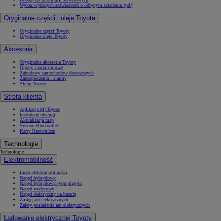
Wykaz wydanych zaświadczeń o odbytym szkoleniu (pdf)
Oryginalne części i oleje Toyota
Oryginalne części Toyoty
Oryginalne oleje Toyoty
Akcesoria
Oryginalne akcesoria Toyoty
Opony i koła zimowe
Zabudowy samochodów dostawczych
Zabezpieczenia i alarmy
Sklep Toyoty
Strefa klienta
Aplikacja MyToyota
Instrukcje obsługi
Aktualizacja map
System Bluetooth®
Karty Ratownicze
Technologie
Technologie
Elektromobilność
Lider elektromobilności
Napęd hybrydowy
Napęd hybrydowy typu plug-in
Napęd wodorowy
Napęd elektryczny na baterię
Zasięg aut elektrycznych
Zalety posiadania aut elektrycznych
Ładowanie elektrycznej Toyoty