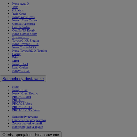
Nowe Aygo X
Yaris
GR Yaris
Yaris Cross
Nowy Yaris Cross
Nowy Urban Cruiser
Corolla Hatchback
Corolla Sedan
Corolla TS Kombi
Nowa Corolla Cross
Toyota C-HR
Toyota C-HR Plug-in
Nowa Toyota C-HR+
Nowa Toyota bZ4X
Nowa Toyota bZ4X Touring
Camry
Prius
Mirai
Nowy RAV4
Land Cruiser
Nowy GR GT
Samochody dostawcze
Hilux
Nowy Hilux
Nowy Hilux Electric
PROACE Max
PROACE
PROACE Verso
PROACE CITY
PROACE CITY Verso
Samochody używane
Umów się na jazdę testową
Zobacz wszystkie cenniki
Konfiguruj swoją Toyotę
Oferty specjalne i Finansowanie