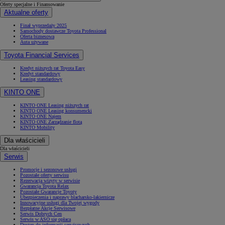
Oferty specjalne i Finansowanie
Aktualne oferty
Finał wyprzedaży 2025
Samochody dostawcze Toyota Professional
Oferta biznesowa
Auta używane
Toyota Financial Services
Kredyt niższych rat Toyota Easy
Kredyt standardowy
Leasing standardowy
KINTO ONE
KINTO ONE Leasing niższych rat
KINTO ONE Leasing konsumencki
KINTO ONE Najem
KINTO ONE Zarządzanie flotą
KINTO Mobility
Dla właścicieli
Dla właścicieli
Serwis
Promocje i sezonowe usługi
Pozostałe oferty serwisu
Rezerwacja wizyty w serwisie
Gwarancja Toyota Relax
Pozostałe Gwarancje Toyoty
Ubezpieczenia i naprawy blacharsko-lakiernicze
Innowacyjne usługi dla Twojej wygody
Bezpłatne Akcje Serwisowe
Serwis Dobrych Cen
Serwis w ASO się opłaca
Dostęp do informacji serwisowych