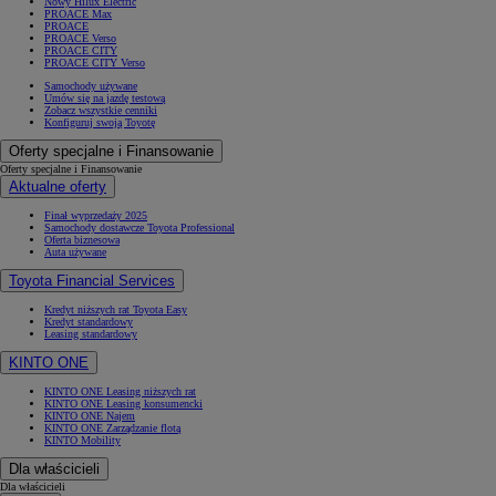
Nowy Hilux Electric
PROACE Max
PROACE
PROACE Verso
PROACE CITY
PROACE CITY Verso
Samochody używane
Umów się na jazdę testową
Zobacz wszystkie cenniki
Konfiguruj swoją Toyotę
Oferty specjalne i Finansowanie
Oferty specjalne i Finansowanie
Aktualne oferty
Finał wyprzedaży 2025
Samochody dostawcze Toyota Professional
Oferta biznesowa
Auta używane
Toyota Financial Services
Kredyt niższych rat Toyota Easy
Kredyt standardowy
Leasing standardowy
KINTO ONE
KINTO ONE Leasing niższych rat
KINTO ONE Leasing konsumencki
KINTO ONE Najem
KINTO ONE Zarządzanie flotą
KINTO Mobility
Dla właścicieli
Dla właścicieli