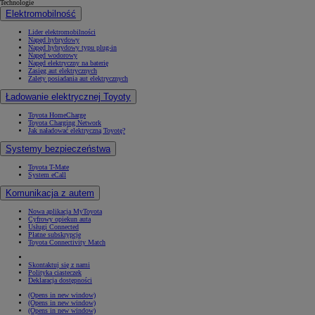
Technologie
Elektromobilność
Lider elektromobilności
Napęd hybrydowy
Napęd hybrydowy typu plug-in
Napęd wodorowy
Napęd elektryczny na baterię
Zasięg aut elektrycznych
Zalety posiadania aut elektrycznych
Ładowanie elektrycznej Toyoty
Toyota HomeCharge
Toyota Charging Network
Jak naładować elektryczną Toyotę?
Systemy bezpieczeństwa
Toyota T-Mate
System eCall
Komunikacja z autem
Nowa aplikacja MyToyota
Cyfrowy opiekun auta
Usługi Connected
Płatne subskrypcje
Toyota Connectivity Match
Skontaktuj się z nami
Polityka ciasteczek
Deklaracja dostępności
(Opens in new window)
(Opens in new window)
(Opens in new window)