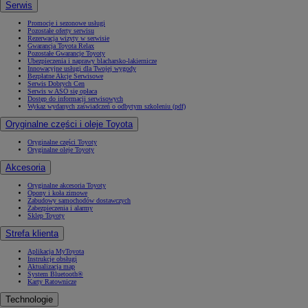
Serwis
Promocje i sezonowe usługi
Pozostałe oferty serwisu
Rezerwacja wizyty w serwisie
Gwarancja Toyota Relax
Pozostałe Gwarancje Toyoty
Ubezpieczenia i naprawy blacharsko-lakiernicze
Innowacyjne usługi dla Twojej wygody
Bezpłatne Akcje Serwisowe
Serwis Dobrych Cen
Serwis w ASO się opłaca
Dostęp do informacji serwisowych
Wykaz wydanych zaświadczeń o odbytym szkoleniu (pdf)
Oryginalne części i oleje Toyota
Oryginalne części Toyoty
Oryginalne oleje Toyoty
Akcesoria
Oryginalne akcesoria Toyoty
Opony i koła zimowe
Zabudowy samochodów dostawczych
Zabezpieczenia i alarmy
Sklep Toyoty
Strefa klienta
Aplikacja MyToyota
Instrukcje obsługi
Aktualizacja map
System Bluetooth®
Karty Ratownicze
Technologie