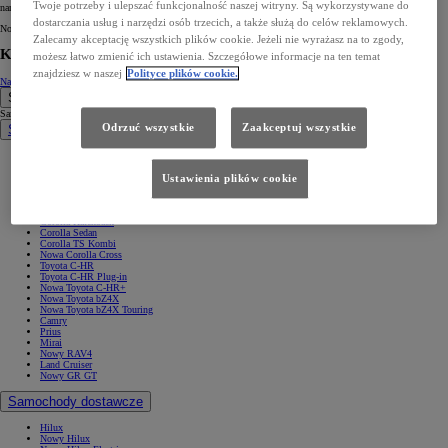
Twoje potrzeby i ulepszać funkcjonalność naszej witryny. Są wykorzystywane do
narzędzie Generative AI o stworzenie kilku wariantów designu.
dostarczania usług i narzędzi osób trzecich, a także służą do celów reklamowych.
Nowe narzędzie pozwoli przyspieszyć projektowanie samochodów elektrycznych kolejnej generacji.
Zalecamy akceptację wszystkich plików cookie. Jeżeli nie wyrażasz na to zgody,
Kontakt
możesz łatwo zmienić ich ustawienia. Szczegółowe informacje na ten temat
znajdziesz w naszej
Polityce plików cookie.
Napisz do nas
Samochody
Samochody
Samochody osobowe
Odrzuć wszystkie
Zaakceptuj wszystkie
Nowe Aygo X
Yaris
GR Yaris
Ustawienia plików cookie
Yaris Cross
Nowy Yaris Cross
Nowy Urban Cruiser
Corolla Hatchback
Corolla Sedan
Corolla TS Kombi
Nowa Corolla Cross
Toyota C-HR
Toyota C-HR Plug-in
Nowa Toyota C-HR+
Nowa Toyota bZ4X
Nowa Toyota bZ4X Touring
Camry
Prius
Mirai
Nowy RAV4
Land Cruiser
Nowy GR GT
Samochody dostawcze
Hilux
Nowy Hilux