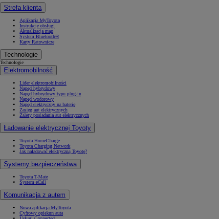
Strefa klienta
Aplikacja MyToyota
Instrukcje obsługi
Aktualizacja map
System Bluetooth®
Karty Ratownicze
Technologie
Technologie
Elektromobilność
Lider elektromobilności
Napęd hybrydowy
Napęd hybrydowy typu plug-in
Napęd wodorowy
Napęd elektryczny na baterię
Zasięg aut elektrycznych
Zalety posiadania aut elektrycznych
Ładowanie elektrycznej Toyoty
Toyota HomeCharge
Toyota Charging Network
Jak naładować elektryczną Toyotę?
Systemy bezpieczeństwa
Toyota T-Mate
System eCall
Komunikacja z autem
Nowa aplikacja MyToyota
Cyfrowy opiekun auta
Usługi Connected