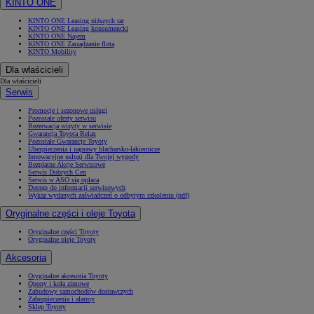
KINTO ONE
KINTO ONE Leasing niższych rat
KINTO ONE Leasing konsumencki
KINTO ONE Najem
KINTO ONE Zarządzanie flotą
KINTO Mobility
Dla właścicieli
Dla właścicieli
Serwis
Promocje i sezonowe usługi
Pozostałe oferty serwisu
Rezerwacja wizyty w serwisie
Gwarancja Toyota Relax
Pozostałe Gwarancje Toyoty
Ubezpieczenia i naprawy blacharsko-lakiernicze
Innowacyjne usługi dla Twojej wygody
Bezpłatne Akcje Serwisowe
Serwis Dobrych Cen
Serwis w ASO się opłaca
Dostęp do informacji serwisowych
Wykaz wydanych zaświadczeń o odbytym szkoleniu (pdf)
Oryginalne części i oleje Toyota
Oryginalne części Toyoty
Oryginalne oleje Toyoty
Akcesoria
Oryginalne akcesoria Toyoty
Opony i koła zimowe
Zabudowy samochodów dostawczych
Zabezpieczenia i alarmy
Sklep Toyoty