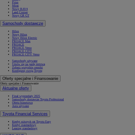
Prius
Mirai
Nowy RAV4
Land Cruiser
Nowy GR GT
Samochody dostawcze
Hilux
Nowy Hilux
Nowy Hilux Electric
PROACE Max
PROACE
PROACE Verso
PROACE CITY
PROACE CITY Verso
Samochody używane
Umów się na jazdę testową
Zobacz wszystkie cenniki
Konfiguruj swoją Toyotę
Oferty specjalne i Finansowanie
Oferty specjalne i Finansowanie
Aktualne oferty
Finał wyprzedaży 2025
Samochody dostawcze Toyota Professional
Oferta biznesowa
Auta używane
Toyota Financial Services
Kredyt niższych rat Toyota Easy
Kredyt standardowy
Leasing standardowy