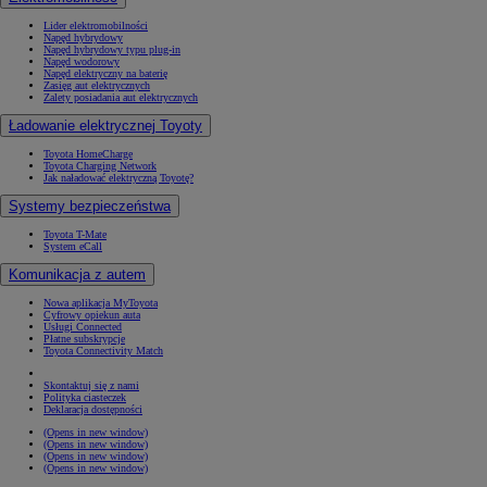
Lider elektromobilności
Napęd hybrydowy
Napęd hybrydowy typu plug-in
Napęd wodorowy
Napęd elektryczny na baterię
Zasięg aut elektrycznych
Zalety posiadania aut elektrycznych
Ładowanie elektrycznej Toyoty
Toyota HomeCharge
Toyota Charging Network
Jak naładować elektryczną Toyotę?
Systemy bezpieczeństwa
Toyota T-Mate
System eCall
Komunikacja z autem
Nowa aplikacja MyToyota
Cyfrowy opiekun auta
Usługi Connected
Płatne subskrypcje
Toyota Connectivity Match
Skontaktuj się z nami
Polityka ciasteczek
Deklaracja dostępności
(Opens in new window)
(Opens in new window)
(Opens in new window)
(Opens in new window)