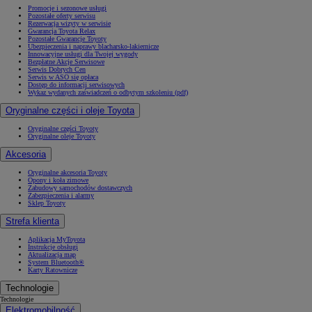
Promocje i sezonowe usługi
Pozostałe oferty serwisu
Rezerwacja wizyty w serwisie
Gwarancja Toyota Relax
Pozostałe Gwarancje Toyoty
Ubezpieczenia i naprawy blacharsko-lakiernicze
Innowacyjne usługi dla Twojej wygody
Bezpłatne Akcje Serwisowe
Serwis Dobrych Cen
Serwis w ASO się opłaca
Dostęp do informacji serwisowych
Wykaz wydanych zaświadczeń o odbytym szkoleniu (pdf)
Oryginalne części i oleje Toyota
Oryginalne części Toyoty
Oryginalne oleje Toyoty
Akcesoria
Oryginalne akcesoria Toyoty
Opony i koła zimowe
Zabudowy samochodów dostawczych
Zabezpieczenia i alarmy
Sklep Toyoty
Strefa klienta
Aplikacja MyToyota
Instrukcje obsługi
Aktualizacja map
System Bluetooth®
Karty Ratownicze
Technologie
Technologie
Elektromobilność