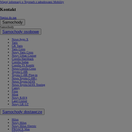
Więcej informacji o Toyotach z zabudowami Mobility
Kontakt
Napisz do nas
Samochody
Samochody
Samochody osobowe
Nowe Aygo X
Yaris
GR Yaris
Yaris Cross
Nowy Yaris Cross
Nowy Urban Cruiser
Corolla Hatchback
Corolla Sedan
Corolla TS Kombi
Nowa Corolla Cross
Toyota C-HR
Toyota C-HR Plug-in
Nowa Toyota C-HR+
Nowa Toyota bZ4X
Nowa Toyota bZ4X Touring
Camry
Prius
Mirai
Nowy RAV4
Land Cruiser
Nowy GR GT
Samochody dostawcze
Hilux
Nowy Hilux
Nowy Hilux Electric
PROACE Max