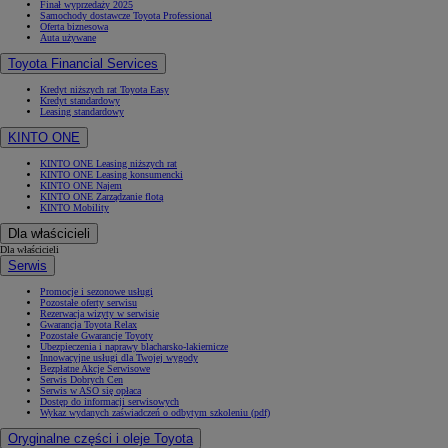
Finał wyprzedaży 2025
Samochody dostawcze Toyota Professional
Oferta biznesowa
Auta używane
Toyota Financial Services
Kredyt niższych rat Toyota Easy
Kredyt standardowy
Leasing standardowy
KINTO ONE
KINTO ONE Leasing niższych rat
KINTO ONE Leasing konsumencki
KINTO ONE Najem
KINTO ONE Zarządzanie flotą
KINTO Mobility
Dla właścicieli
Dla właścicieli
Serwis
Promocje i sezonowe usługi
Pozostałe oferty serwisu
Rezerwacja wizyty w serwisie
Gwarancja Toyota Relax
Pozostałe Gwarancje Toyoty
Ubezpieczenia i naprawy blacharsko-lakiernicze
Innowacyjne usługi dla Twojej wygody
Bezpłatne Akcje Serwisowe
Serwis Dobrych Cen
Serwis w ASO się opłaca
Dostęp do informacji serwisowych
Wykaz wydanych zaświadczeń o odbytym szkoleniu (pdf)
Oryginalne części i oleje Toyota