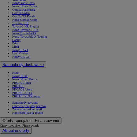
Nowy Yaris Cross
Nowy Urban Cruiser
Corolla Hatchback
Corolla Sedan
Corolla TS Kombi
Nowa Corolla Cross
Toyota C-HR
Toyota C-HR Plug-in
Nowa Toyota C-HR+
Nowa Toyota bZ4X
Nowa Toyota bZ4X Touring
Camry
Prius
Mirai
Nowy RAV4
Land Cruiser
Nowy GR GT
Samochody dostawcze
Hilux
Nowy Hilux
Nowy Hilux Electric
PROACE Max
PROACE
PROACE Verso
PROACE CITY
PROACE CITY Verso
Samochody używane
Umów się na jazdę testową
Zobacz wszystkie cenniki
Konfiguruj swoją Toyotę
Oferty specjalne i Finansowanie
Oferty specjalne i Finansowanie
Aktualne oferty