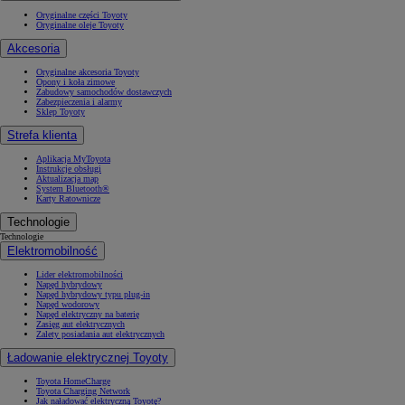
Oryginalne części Toyoty
Oryginalne oleje Toyoty
Akcesoria
Oryginalne akcesoria Toyoty
Opony i koła zimowe
Zabudowy samochodów dostawczych
Zabezpieczenia i alarmy
Sklep Toyoty
Strefa klienta
Aplikacja MyToyota
Instrukcje obsługi
Aktualizacja map
System Bluetooth®
Karty Ratownicze
Technologie
Technologie
Elektromobilność
Lider elektromobilności
Napęd hybrydowy
Napęd hybrydowy typu plug-in
Napęd wodorowy
Napęd elektryczny na baterię
Zasięg aut elektrycznych
Zalety posiadania aut elektrycznych
Ładowanie elektrycznej Toyoty
Toyota HomeCharge
Toyota Charging Network
Jak naładować elektryczną Toyotę?