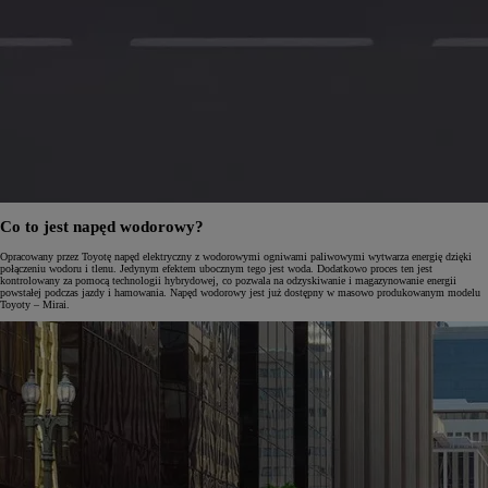
Co to jest napęd wodorowy?
Opracowany przez Toyotę napęd elektryczny z wodorowymi ogniwami paliwowymi wytwarza energię dzięki
połączeniu wodoru i tlenu. Jedynym efektem ubocznym tego jest woda. Dodatkowo proces ten jest
kontrolowany za pomocą technologii hybrydowej, co pozwala na odzyskiwanie i magazynowanie energii
powstałej podczas jazdy i hamowania. Napęd wodorowy jest już dostępny w masowo produkowanym modelu
Toyoty – Mirai.