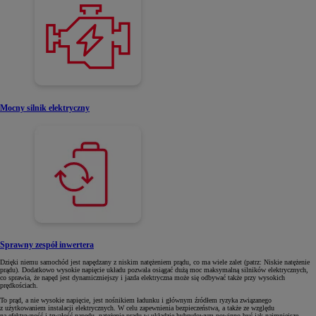
Mocny silnik elektryczny
Sprawny zespół inwertera
Dzięki niemu samochód jest napędzany z niskim natężeniem prądu, co ma wiele zalet (patrz: Niskie natężenie
prądu). Dodatkowo wysokie napięcie układu pozwala osiągać dużą moc maksymalną silników elektrycznych,
co sprawia, że napęd jest dynamiczniejszy i jazda elektryczna może się odbywać także przy wysokich
prędkościach.
To prąd, a nie wysokie napięcie, jest nośnikiem ładunku i głównym źródłem ryzyka związanego
z użytkowaniem instalacji elektrycznych. W celu zapewnienia bezpieczeństwa, a także ze względu
na efektywność i trwałość napędu, natężenie prądu w układzie hybrydowym powinno być jak najmniejsze.