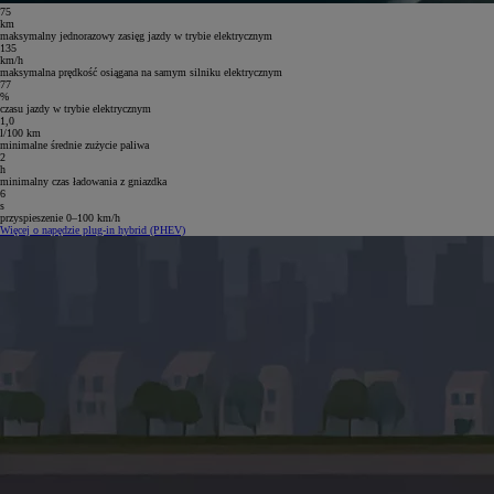
75
km
maksymalny jednorazowy zasięg jazdy w trybie elektrycznym
135
km/h
maksymalna prędkość osiągana na samym silniku elektrycznym
77
%
czasu jazdy w trybie elektrycznym
1,0
l/100 km
minimalne średnie zużycie paliwa
2
h
minimalny czas ładowania z gniazdka
6
s
przyspieszenie 0–100 km/h
Więcej o napędzie plug-in hybrid (PHEV)