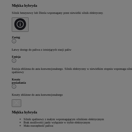
Miękka hybryda
Silnik benzynowy lub Diesla wspomagany przez niewielki silnik elektryczny.
Zasięg
Łatwy dostęp do paliwa z istniejących stacji paliw
Emisja
Emisja zbliżona do auta konwencjonalnego. Silnik elektryczny w niewielkim stopniu wspomaga siln
spalinowy
Koszty
posiadania
Koszty zbliżone do auta konwencjonalnego
Miękka hybryda
Silnik spalinowy z małym wspomagającym silnikiem elektrycznym
Brak możliwości jazdy wyłącznie w trybie elektrycznym
Mała oszczędność paliwa