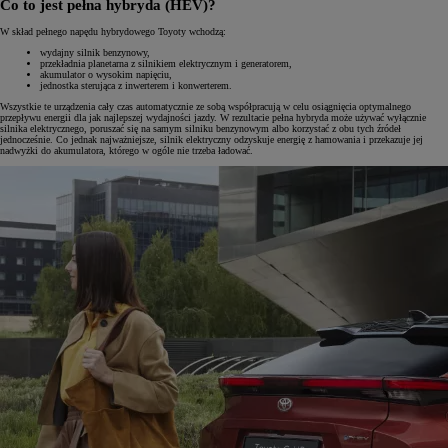
Co to jest pełna hybryda (HEV)?
W skład pełnego napędu hybrydowego Toyoty wchodzą:
wydajny silnik benzynowy,
przekładnia planetarna z silnikiem elektrycznym i generatorem,
akumulator o wysokim napięciu,
jednostka sterująca z inwerterem i konwerterem.
Wszystkie te urządzenia cały czas automatycznie ze sobą współpracują w celu osiągnięcia optymalnego
przepływu energii dla jak najlepszej wydajności jazdy. W rezultacie pełna hybryda może używać wyłącznie
silnika elektrycznego, poruszać się na samym silniku benzynowym albo korzystać z obu tych źródeł
jednocześnie. Co jednak najważniejsze, silnik elektryczny odzyskuje energię z hamowania i przekazuje jej
nadwyżki do akumulatora, którego w ogóle nie trzeba ładować.