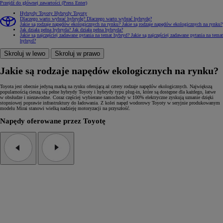
Przejdź do głównej zawartości
(Press Enter)
Hybrydy Toyoty
Hybrydy Toyoty
Dlaczego warto wybrać hybrydę?
Dlaczego warto wybrać hybrydę?
Jakie są rodzaje napędów ekologicznych na rynku?
Jakie są rodzaje napędów ekologicznych na rynku?
Jak działa pełna hybryda?
Jak działa pełna hybryda?
Jakie są najczęściej zadawane pytania na temat hybryd?
Jakie są najczęściej zadawane pytania na temat
hybryd?
Skroluj w lewo
Skroluj w prawo
Jakie są rodzaje napędów ekologicznych na rynku?
Toyota jest obecnie jedyną marką na rynku oferującą aż cztery rodzaje napędów ekologicznych. Największą
popularnością cieszą się pełne hybrydy Toyoty i hybrydy typu plug-in, które są dostępne dla każdego, łatwe
w obsłudze i niezawodne. Coraz częściej wybierane samochody w 100% elektryczne zyskują uznanie dzięki
stopniowej poprawie infrastruktury do ładowania. Z kolei napęd wodorowy Toyoty w seryjnie produkowanym
modelu Mirai stanowi wielką nadzieję motoryzacji na przyszłość.
Napędy oferowane przez Toyotę