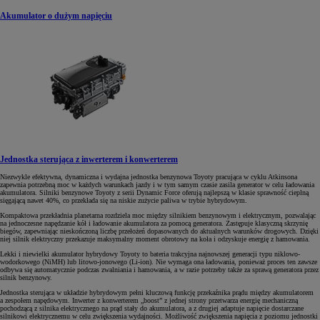
Akumulator o dużym napięciu
Jednostka sterująca z inwerterem i konwerterem
Niezwykle efektywna, dynamiczna i wydajna jednostka benzynowa Toyoty pracująca w cyklu Atkinsona
zapewnia potrzebną moc w każdych warunkach jazdy i w tym samym czasie zasila generator w celu ładowania
akumulatora. Silniki benzynowe Toyoty z serii Dynamic Force oferują najlepszą w klasie sprawność cieplną
sięgającą nawet 40%, co przekłada się na niskie zużycie paliwa w trybie hybrydowym.
Kompaktowa przekładnia planetarna rozdziela moc między silnikiem benzynowym i elektrycznym, pozwalając
na jednoczesne napędzanie kół i ładowanie akumulatora za pomocą generatora. Zastępuje klasyczną skrzynię
biegów, zapewniając nieskończoną liczbę przełożeń dopasowanych do aktualnych warunków drogowych. Dzięki
niej silnik elektryczny przekazuje maksymalny moment obrotowy na koła i odzyskuje energię z hamowania.
Lekki i niewielki akumulator hybrydowy Toyoty to bateria trakcyjna najnowszej generacji typu niklowo-
wodorkowego (NiMH) lub litowo-jonowego (Li-ion). Nie wymaga ona ładowania, ponieważ proces ten zawsze
odbywa się automatycznie podczas zwalniania i hamowania, a w razie potrzeby także za sprawą generatora przez
silnik benzynowy.
Jednostka sterująca w układzie hybrydowym pełni kluczową funkcję przekaźnika prądu między akumulatorem
a zespołem napędowym. Inwerter z konwerterem „boost” z jednej strony przetwarza energię mechaniczną
pochodzącą z silnika elektrycznego na prąd stały do akumulatora, a z drugiej adaptuje napięcie dostarczane
silnikowi elektrycznemu w celu zwiększenia wydajności. Możliwość zwiększenia napięcia z poziomu jednostki