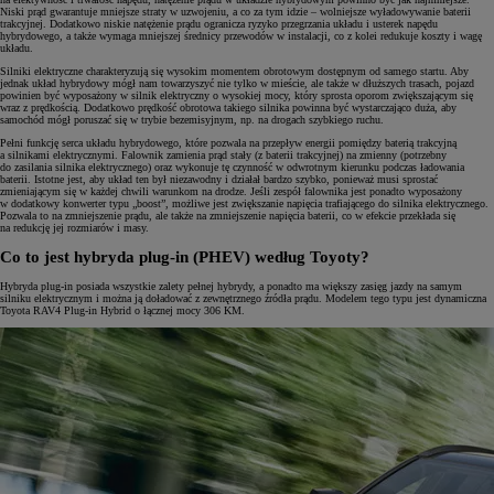
Niski prąd gwarantuje mniejsze straty w uzwojeniu, a co za tym idzie – wolniejsze wyładowywanie baterii
trakcyjnej. Dodatkowo niskie natężenie prądu ogranicza ryzyko przegrzania układu i usterek napędu
hybrydowego, a także wymaga mniejszej średnicy przewodów w instalacji, co z kolei redukuje koszty i wagę
układu.
Silniki elektryczne charakteryzują się wysokim momentem obrotowym dostępnym od samego startu. Aby
jednak układ hybrydowy mógł nam towarzyszyć nie tylko w mieście, ale także w dłuższych trasach, pojazd
powinien być wyposażony w silnik elektryczny o wysokiej mocy, który sprosta oporom zwiększającym się
wraz z prędkością. Dodatkowo prędkość obrotowa takiego silnika powinna być wystarczająco duża, aby
samochód mógł poruszać się w trybie bezemisyjnym, np. na drogach szybkiego ruchu.
Pełni funkcję serca układu hybrydowego, które pozwala na przepływ energii pomiędzy baterią trakcyjną
a silnikami elektrycznymi. Falownik zamienia prąd stały (z baterii trakcyjnej) na zmienny (potrzebny
do zasilania silnika elektrycznego) oraz wykonuje tę czynność w odwrotnym kierunku podczas ładowania
baterii. Istotne jest, aby układ ten był niezawodny i działał bardzo szybko, ponieważ musi sprostać
zmieniającym się w każdej chwili warunkom na drodze. Jeśli zespół falownika jest ponadto wyposażony
w dodatkowy konwerter typu „boost”, możliwe jest zwiększanie napięcia trafiającego do silnika elektrycznego.
Pozwala to na zmniejszenie prądu, ale także na zmniejszenie napięcia baterii, co w efekcie przekłada się
na redukcję jej rozmiarów i masy.
Co to jest hybryda plug-in (PHEV) według Toyoty?
Hybryda plug-in posiada wszystkie zalety pełnej hybrydy, a ponadto ma większy zasięg jazdy na samym
silniku elektrycznym i można ją doładować z zewnętrznego źródła prądu. Modelem tego typu jest dynamiczna
Toyota RAV4 Plug-in Hybrid o łącznej mocy 306 KM.