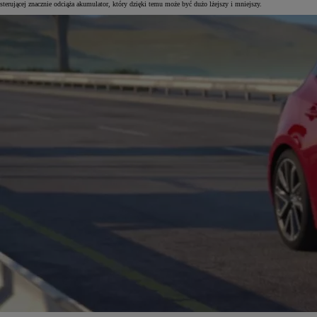
sterującej znacznie odciąża akumulator, który dzięki temu może być dużo lżejszy i mniejszy.