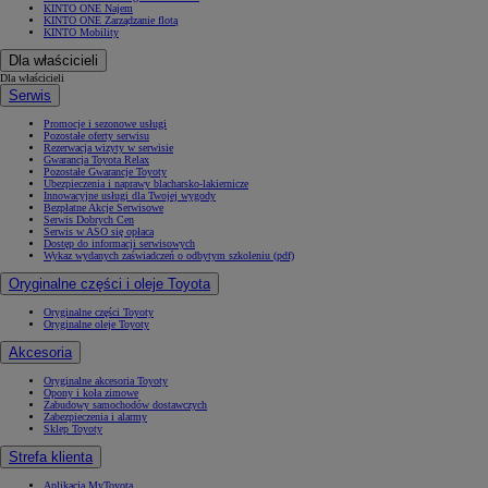
KINTO ONE Najem
KINTO ONE Zarządzanie flotą
KINTO Mobility
Dla właścicieli
Dla właścicieli
Serwis
Promocje i sezonowe usługi
Pozostałe oferty serwisu
Rezerwacja wizyty w serwisie
Gwarancja Toyota Relax
Pozostałe Gwarancje Toyoty
Ubezpieczenia i naprawy blacharsko-lakiernicze
Innowacyjne usługi dla Twojej wygody
Bezpłatne Akcje Serwisowe
Serwis Dobrych Cen
Serwis w ASO się opłaca
Dostęp do informacji serwisowych
Wykaz wydanych zaświadczeń o odbytym szkoleniu (pdf)
Oryginalne części i oleje Toyota
Oryginalne części Toyoty
Oryginalne oleje Toyoty
Akcesoria
Oryginalne akcesoria Toyoty
Opony i koła zimowe
Zabudowy samochodów dostawczych
Zabezpieczenia i alarmy
Sklep Toyoty
Strefa klienta
Aplikacja MyToyota