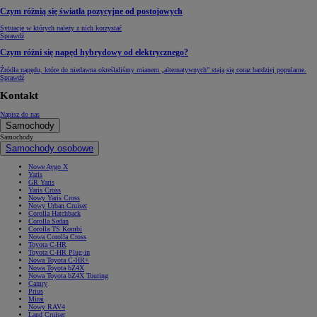
Czym różnią się światła pozycyjne od postojowych
Sytuacje w których należy z nich korzystać
Sprawdź
Czym różni się napęd hybrydowy od elektrycznego?
Źródła napędu, które do niedawna określaliśmy mianem „alternatywnych” stają się coraz bardziej popularne.
Sprawdź
Kontakt
Napisz do nas
Samochody
Samochody
Samochody osobowe
Nowe Aygo X
Yaris
GR Yaris
Yaris Cross
Nowy Yaris Cross
Nowy Urban Cruiser
Corolla Hatchback
Corolla Sedan
Corolla TS Kombi
Nowa Corolla Cross
Toyota C-HR
Toyota C-HR Plug-in
Nowa Toyota C-HR+
Nowa Toyota bZ4X
Nowa Toyota bZ4X Touring
Camry
Prius
Mirai
Nowy RAV4
Land Cruiser