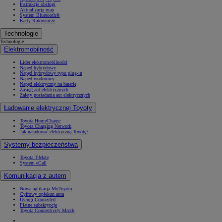
Instrukcje obsługi
Aktualizacja map
System Bluetooth®
Karty Ratownicze
Technologie
Technologie
Elektromobilność
Lider elektromobilności
Napęd hybrydowy
Napęd hybrydowy typu plug-in
Napęd wodorowy
Napęd elektryczny na baterię
Zasięg aut elektrycznych
Zalety posiadania aut elektrycznych
Ładowanie elektrycznej Toyoty
Toyota HomeCharge
Toyota Charging Network
Jak naładować elektryczną Toyotę?
Systemy bezpieczeństwa
Toyota T-Mate
System eCall
Komunikacja z autem
Nowa aplikacja MyToyota
Cyfrowy opiekun auta
Usługi Connected
Płatne subskrypcje
Toyota Connectivity Match