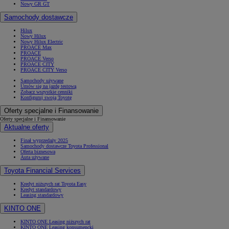
Nowy GR GT
Samochody dostawcze
Hilux
Nowy Hilux
Nowy Hilux Electric
PROACE Max
PROACE
PROACE Verso
PROACE CITY
PROACE CITY Verso
Samochody używane
Umów się na jazdę testową
Zobacz wszystkie cenniki
Konfiguruj swoją Toyotę
Oferty specjalne i Finansowanie
Oferty specjalne i Finansowanie
Aktualne oferty
Finał wyprzedaży 2025
Samochody dostawcze Toyota Professional
Oferta biznesowa
Auta używane
Toyota Financial Services
Kredyt niższych rat Toyota Easy
Kredyt standardowy
Leasing standardowy
KINTO ONE
KINTO ONE Leasing niższych rat
KINTO ONE Leasing konsumencki