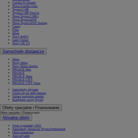
Corolla TS Kombi
Nowa Corolla Cross
Toyota C-HR
Toyota C-HR Plug-in
Nowa Toyota C-HR+
Nowa Toyota bZ4X
Nowa Toyota bZ4X Touring
Camry
Prius
Mirai
Nowy RAV4
Land Cruiser
Nowy GR GT
Samochody dostawcze
Hilux
Nowy Hilux
Nowy Hilux Electric
PROACE Max
PROACE
PROACE Verso
PROACE CITY
PROACE CITY Verso
Samochody używane
Umów się na jazdę testową
Zobacz wszystkie cenniki
Konfiguruj swoją Toyotę
Oferty specjalne i Finansowanie
Oferty specjalne i Finansowanie
Aktualne oferty
Finał wyprzedaży 2025
Samochody dostawcze Toyota Professional
Oferta biznesowa
Auta używane