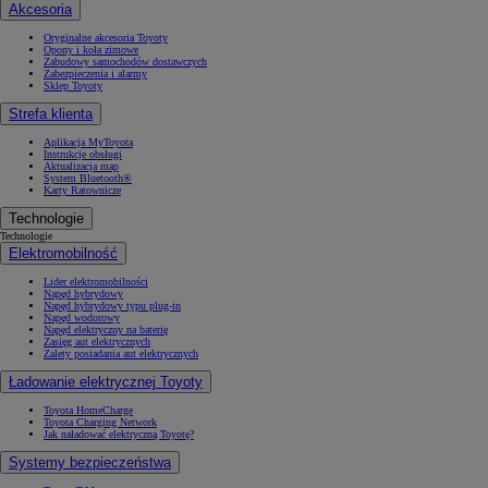
Akcesoria
Oryginalne akcesoria Toyoty
Opony i koła zimowe
Zabudowy samochodów dostawczych
Zabezpieczenia i alarmy
Sklep Toyoty
Strefa klienta
Aplikacja MyToyota
Instrukcje obsługi
Aktualizacja map
System Bluetooth®
Karty Ratownicze
Technologie
Technologie
Elektromobilność
Lider elektromobilności
Napęd hybrydowy
Napęd hybrydowy typu plug-in
Napęd wodorowy
Napęd elektryczny na baterię
Zasięg aut elektrycznych
Zalety posiadania aut elektrycznych
Ładowanie elektrycznej Toyoty
Toyota HomeCharge
Toyota Charging Network
Jak naładować elektryczną Toyotę?
Systemy bezpieczeństwa