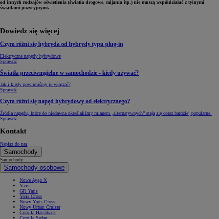
od innych rodzajów oświetlenia (światła drogowe, mijania itp.) nie muszą współdziałać z tylnymi
światłami pozycyjnymi.
Dowiedz się więcej
Czym różni się hybryda od hybrydy typu plug-in
Elektryczne napędy hybrydowe
Sprawdź
Światła przeciwmgielne w samochodzie - kiedy używać?
Jak i kiedy powinniśmy je włączać?
Sprawdź
Czym różni się napęd hybrydowy od elektrycznego?
Źródła napędu, które do niedawna określaliśmy mianem „alternatywnych” stają się coraz bardziej popularne.
Sprawdź
Kontakt
Napisz do nas
Samochody
Samochody
Samochody osobowe
Nowe Aygo X
Yaris
GR Yaris
Yaris Cross
Nowy Yaris Cross
Nowy Urban Cruiser
Corolla Hatchback
Corolla Sedan