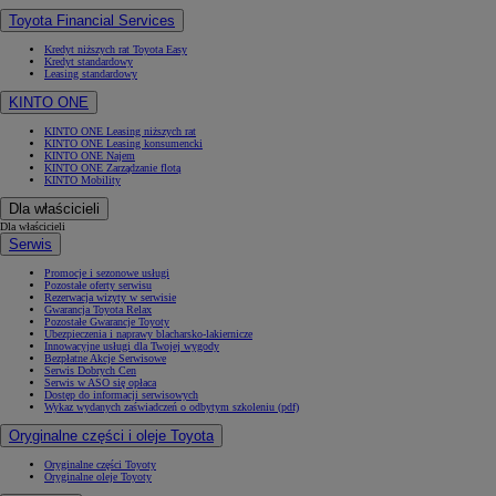
Toyota Financial Services
Kredyt niższych rat Toyota Easy
Kredyt standardowy
Leasing standardowy
KINTO ONE
KINTO ONE Leasing niższych rat
KINTO ONE Leasing konsumencki
KINTO ONE Najem
KINTO ONE Zarządzanie flotą
KINTO Mobility
Dla właścicieli
Dla właścicieli
Serwis
Promocje i sezonowe usługi
Pozostałe oferty serwisu
Rezerwacja wizyty w serwisie
Gwarancja Toyota Relax
Pozostałe Gwarancje Toyoty
Ubezpieczenia i naprawy blacharsko-lakiernicze
Innowacyjne usługi dla Twojej wygody
Bezpłatne Akcje Serwisowe
Serwis Dobrych Cen
Serwis w ASO się opłaca
Dostęp do informacji serwisowych
Wykaz wydanych zaświadczeń o odbytym szkoleniu (pdf)
Oryginalne części i oleje Toyota
Oryginalne części Toyoty
Oryginalne oleje Toyoty