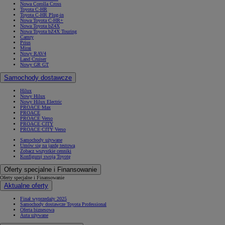
Nowa Corolla Cross
Toyota C-HR
Toyota C-HR Plug-in
Nowa Toyota C-HR+
Nowa Toyota bZ4X
Nowa Toyota bZ4X Touring
Camry
Prius
Mirai
Nowy RAV4
Land Cruiser
Nowy GR GT
Samochody dostawcze
Hilux
Nowy Hilux
Nowy Hilux Electric
PROACE Max
PROACE
PROACE Verso
PROACE CITY
PROACE CITY Verso
Samochody używane
Umów się na jazdę testową
Zobacz wszystkie cenniki
Konfiguruj swoją Toyotę
Oferty specjalne i Finansowanie
Oferty specjalne i Finansowanie
Aktualne oferty
Finał wyprzedaży 2025
Samochody dostawcze Toyota Professional
Oferta biznesowa
Auta używane