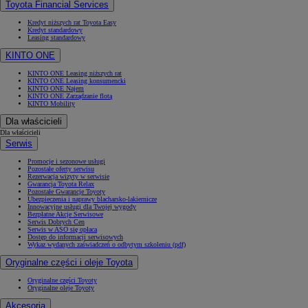
Toyota Financial Services
Kredyt niższych rat Toyota Easy
Kredyt standardowy
Leasing standardowy
KINTO ONE
KINTO ONE Leasing niższych rat
KINTO ONE Leasing konsumencki
KINTO ONE Najem
KINTO ONE Zarządzanie flotą
KINTO Mobility
Dla właścicieli
Dla właścicieli
Serwis
Promocje i sezonowe usługi
Pozostałe oferty serwisu
Rezerwacja wizyty w serwisie
Gwarancja Toyota Relax
Pozostałe Gwarancje Toyoty
Ubezpieczenia i naprawy blacharsko-lakiernicze
Innowacyjne usługi dla Twojej wygody
Bezpłatne Akcje Serwisowe
Serwis Dobrych Cen
Serwis w ASO się opłaca
Dostęp do informacji serwisowych
Wykaz wydanych zaświadczeń o odbytym szkoleniu (pdf)
Oryginalne części i oleje Toyota
Oryginalne części Toyoty
Oryginalne oleje Toyoty
Akcesoria