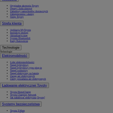
Oryginalne akcesoria Toyoty
Opony i koła zimowe
Zabudowy samochodów dostawczych
Zabezpieczenia i alarmy
Sklep Toyoty
Strefa klienta
Aplikacja MyToyota
Instrukcje obsługi
Aktualizacja map
System Bluetooth®
Karty Ratownicze
Technologie
Technologie
Elektromobilność
Lider elektromobilności
Napęd hybrydowy
Napęd hybrydowy typu plug-in
Napęd wodorowy
Napęd elektryczny na baterię
Zasięg aut elektrycznych
Zalety posiadania aut elektrycznych
Ładowanie elektrycznej Toyoty
Toyota HomeCharge
Toyota Charging Network
Jak naładować elektryczną Toyotę?
Systemy bezpieczeństwa
Toyota T-Mate