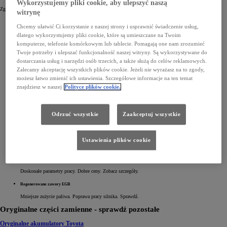
Wykorzystujemy pliki cookie, aby ulepszyć naszą
Zgłoś się do Autoryzowanego Serwisu Toyoty, gdy tylko:
witrynę
zauważysz niestabilną pracę na biegu jałowym lub gaśnięcie silnika ,
Chcemy ułatwić Ci korzystanie z naszej strony i usprawnić świadczenie usług,
dostrzeżesz zwiększone zużycie paliwa ,
usłyszysz odgłosy stukania podczas pracy silnika,
dlatego wykorzystujemy pliki cookie, które są umieszczane na Twoim
otrzymasz negatywny wynik testu emisji spalin,
komputerze, telefonie komórkowym lub tablecie. Pomagają one nam zrozumieć
zobaczysz komunikat Check ENG.
Twoje potrzeby i ulepszać funkcjonalność naszej witryny. Są wykorzystywane do
Regenerowane wtryskiwacze
dostarczania usług i narzędzi osób trzecich, a także służą do celów reklamowych.
Zalecamy akceptację wszystkich plików cookie. Jeżeli nie wyrażasz na to zgody,
Zachowują jakość części fabrycznie nowej. Atrakcyjne ceny. Sprawdź.
możesz łatwo zmienić ich ustawienia. Szczegółowe informacje na ten temat
Regenerowane zaciski hamulcowe
znajdziesz w naszej
Polityce plików cookie.
Wysoka skuteczność. Obniżone ceny. Dowiedz się więcej.
Regenerowane filtry DPF
Odrzuć wszystkie
Zaakceptuj wszystkie
Skutecznie oczyszczają spaliny. Konkurencyjne ceny. Poznaj szczegóły.
Regenerowane rozruszniki
Ustawienia plików cookie
Pewny rozruch auta w każdych warunkach. Sprawdź.
Regenerowane alternatory
Doskonałe parametry pracy. Dobre ceny. Zobacz szczegóły.
Regenerowane zawory EGR
Mniejsze zużycie paliwa. Poprawa pracy silnika. Sprawdź.
Oryginalne części zamienne - sprawdź pozostałe
Oryginalne akumulatory Toyota