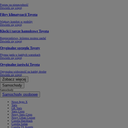
Postaw na niezawodność
Dowiedz się więcej
Filtry klimatyzacji Toyota
Większy komfort w podróży
Dowiedz się więcej
Klocki i tarcze hamulcowe Toyota
Bezpieczeństwo, któremu możesz zaufać
Dowiedz się więcej
Oryginalne sprzęgła Toyoty
Płynna jazda w każdych warunkach
Dowiedz się więcej
Oryginalne żarówki Toyota
Optymalna widoczność na każdej drodze
Dowiedz się więcej
Zobacz więcej
Samochody
Samochody
Samochody osobowe
Nowe Aygo X
Yaris
GR Yaris
Yaris Cross
Nowy Yaris Cross
Nowy Urban Cruiser
Corolla Hatchback
Corolla Sedan
Corolla TS Kombi