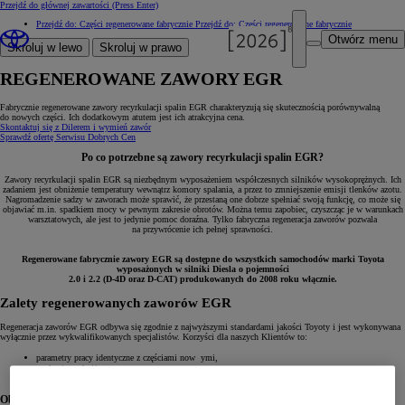
Przejdź do głównej zawartości
(Press Enter)
Przejdź do: Części regenerowane fabrycznie
Przejdź do: Części regenerowane fabrycznie
Otwórz menu
Skroluj w lewo
Skroluj w prawo
REGENEROWANE ZAWORY EGR
Fabrycznie regenerowane zawory recyrkulacji spalin EGR charakteryzują się skutecznością porównywalną
do nowych części. Ich dodatkowym atutem jest ich atrakcyjna cena.
Skontaktuj się z Dilerem i wymień zawór
Sprawdź ofertę Serwisu Dobrych Cen
Po co potrzebne są zawory recyrkulacji spalin EGR?
Zawory recyrkulacji spalin EGR są niezbędnym wyposażeniem współczesnych silników wysokoprężnych. Ich
zadaniem jest obniżenie temperatury wewnątrz komory spalania, a przez to zmniejszenie emisji tlenków azotu.
Nagromadzenie sadzy w zaworach może sprawić, że przestaną one dobrze spełniać swoją funkcję, co może się
objawiać m.in. spadkiem mocy w pewnym zakresie obrotów. Można temu zapobiec, czyszcząc je w warunkach
warsztatowych, ale jest to jedynie pomoc doraźna. Tylko fabryczna regeneracja zaworów pozwala
na przywrócenie ich pełnej sprawności.
Regenerowane fabrycznie zawory EGR są dostępne do wszystkich samochodów marki Toyota
wyposażonych w silniki Diesla o pojemności
2.0 i 2.2 (D-4D oraz D-CAT) produkowanych do 2008 roku włącznie.
Zalety regenerowanych zaworów EGR
Regeneracja zaworów EGR odbywa się zgodnie z najwyższymi standardami jakości Toyoty i jest wykonywana
wyłącznie przez wykwalifikowanych specjalistów. Korzyści dla naszych Klientów to:
parametry pracy identyczne z częściami now ymi,
atrakcyjna, obniżona cena,
roczna gwarancja bez limitów kilometrów.
Objawy uszkodzenia zaworu EGR