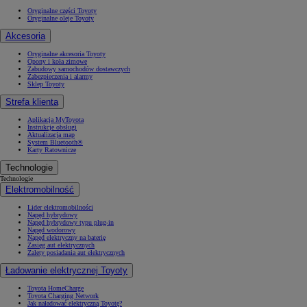
Oryginalne części Toyoty
Oryginalne oleje Toyoty
Akcesoria
Oryginalne akcesoria Toyoty
Opony i koła zimowe
Zabudowy samochodów dostawczych
Zabezpieczenia i alarmy
Sklep Toyoty
Strefa klienta
Aplikacja MyToyota
Instrukcje obsługi
Aktualizacja map
System Bluetooth®
Karty Ratownicze
Technologie
Technologie
Elektromobilność
Lider elektromobilności
Napęd hybrydowy
Napęd hybrydowy typu plug-in
Napęd wodorowy
Napęd elektryczny na baterię
Zasięg aut elektrycznych
Zalety posiadania aut elektrycznych
Ładowanie elektrycznej Toyoty
Toyota HomeCharge
Toyota Charging Network
Jak naładować elektryczną Toyotę?