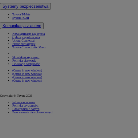
Systemy bezpieczeństwa
Toyota T-Mate
System eCall
Komunikacja z autem
Nowa aplikacja MyToyota
Cyfrowy opiekun auta
Usługi Connected
Płatne subskrypcje
Toyota Connectivity Match
Skontaktuj się z nami
Polityka ciasteczek
Deklaracja dostępności
(Opens in new window)
(Opens in new window)
(Opens in new window)
(Opens in new window)
Copyright © Toyota 2026
Informacje prawne
Polityka prywatności
Udostępnianie danych
Przetwarzanie danych osobowych