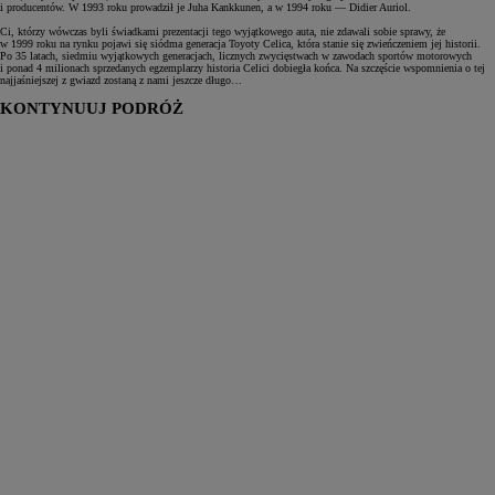
i producentów. W 1993 roku prowadził je Juha Kankkunen, a w 1994 roku — Didier Auriol.
Ci, którzy wówczas byli świadkami prezentacji tego wyjątkowego auta, nie zdawali sobie sprawy, że
w 1999 roku na rynku pojawi się siódma generacja Toyoty Celica, która stanie się zwieńczeniem jej historii.
Po 35 latach, siedmiu wyjątkowych generacjach, licznych zwycięstwach w zawodach sportów motorowych
i ponad 4 milionach sprzedanych egzemplarzy historia Celici dobiegła końca. Na szczęście wspomnienia o tej
najjaśniejszej z gwiazd zostaną z nami jeszcze długo…
KONTYNUUJ PODRÓŻ