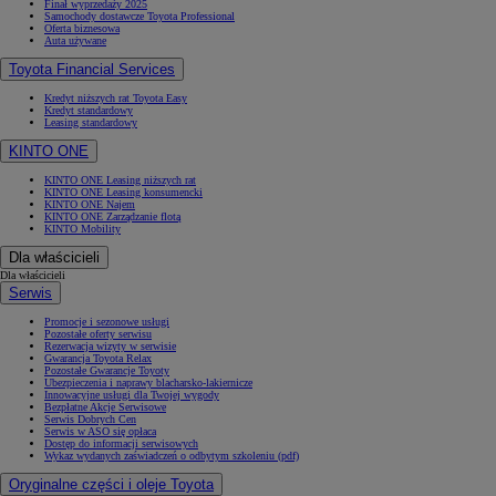
Finał wyprzedaży 2025
Samochody dostawcze Toyota Professional
Oferta biznesowa
Auta używane
Toyota Financial Services
Kredyt niższych rat Toyota Easy
Kredyt standardowy
Leasing standardowy
KINTO ONE
KINTO ONE Leasing niższych rat
KINTO ONE Leasing konsumencki
KINTO ONE Najem
KINTO ONE Zarządzanie flotą
KINTO Mobility
Dla właścicieli
Dla właścicieli
Serwis
Promocje i sezonowe usługi
Pozostałe oferty serwisu
Rezerwacja wizyty w serwisie
Gwarancja Toyota Relax
Pozostałe Gwarancje Toyoty
Ubezpieczenia i naprawy blacharsko-lakiernicze
Innowacyjne usługi dla Twojej wygody
Bezpłatne Akcje Serwisowe
Serwis Dobrych Cen
Serwis w ASO się opłaca
Dostęp do informacji serwisowych
Wykaz wydanych zaświadczeń o odbytym szkoleniu (pdf)
Oryginalne części i oleje Toyota