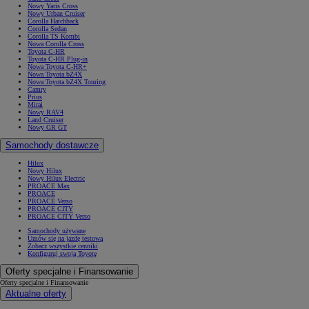
Nowy Yaris Cross
Nowy Urban Cruiser
Corolla Hatchback
Corolla Sedan
Corolla TS Kombi
Nowa Corolla Cross
Toyota C-HR
Toyota C-HR Plug-in
Nowa Toyota C-HR+
Nowa Toyota bZ4X
Nowa Toyota bZ4X Touring
Camry
Prius
Mirai
Nowy RAV4
Land Cruiser
Nowy GR GT
Samochody dostawcze
Hilux
Nowy Hilux
Nowy Hilux Electric
PROACE Max
PROACE
PROACE Verso
PROACE CITY
PROACE CITY Verso
Samochody używane
Umów się na jazdę testową
Zobacz wszystkie cenniki
Konfiguruj swoją Toyotę
Oferty specjalne i Finansowanie
Oferty specjalne i Finansowanie
Aktualne oferty