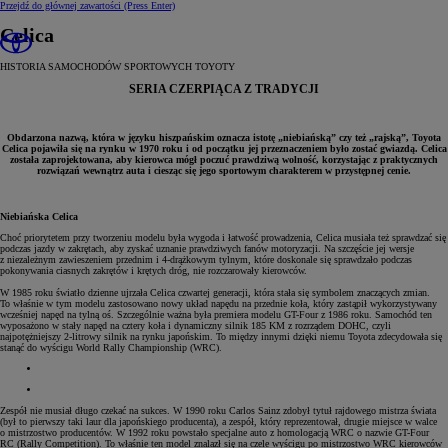
Przejdź do głównej zawartości
(Press Enter)
Celica
HISTORIA SAMOCHODÓW SPORTOWYCH TOYOTY
SERIA CZERPIĄCA Z TRADYCJI
Obdarzona nazwą, która w języku hiszpańskim oznacza istotę „niebiańską” czy też „rajską”, Toyota
Celica pojawiła się na rynku w 1970 roku i od początku jej przeznaczeniem było zostać gwiazdą. Celica
została zaprojektowana, aby kierowca mógł poczuć prawdziwą wolność, korzystając z praktycznych
rozwiązań wewnątrz auta i ciesząc się jego sportowym charakterem w przystępnej cenie.
Niebiańska Celica
Choć priorytetem przy tworzeniu modelu była wygoda i łatwość prowadzenia, Celica musiała też sprawdzać się
podczas jazdy w zakrętach, aby zyskać uznanie prawdziwych fanów motoryzacji. Na szczęście jej wersje
z niezależnym zawieszeniem przednim i 4-drążkowym tylnym, które doskonale się sprawdzało podczas
pokonywania ciasnych zakrętów i krętych dróg, nie rozczarowały kierowców.
W 1985 roku światło dzienne ujrzała Celica czwartej generacji, która stała się symbolem znaczących zmian.
To właśnie w tym modelu zastosowano nowy układ napędu na przednie koła, który zastąpił wykorzystywany
wcześniej napęd na tylną oś. Szczególnie ważna była premiera modelu GT-Four z 1986 roku. Samochód ten
wyposażono w stały napęd na cztery koła i dynamiczny silnik 185 KM z rozrządem DOHC, czyli
najpotężniejszy 2-litrowy silnik na rynku japońskim. To między innymi dzięki niemu Toyota zdecydowała się
stanąć do wyścigu World Rally Championship (WRC).
Zespół nie musiał długo czekać na sukces. W 1990 roku Carlos Sainz zdobył tytuł rajdowego mistrza świata
(był to pierwszy taki laur dla japońskiego producenta), a zespół, który reprezentował, drugie miejsce w walce
o mistrzostwo producentów. W 1992 roku powstało specjalne auto z homologacją WRC o nazwie GT-Four
RC (Rally Competition). To właśnie ten model znalazł się na czele wyścigu po mistrzostwo WRC kierowców