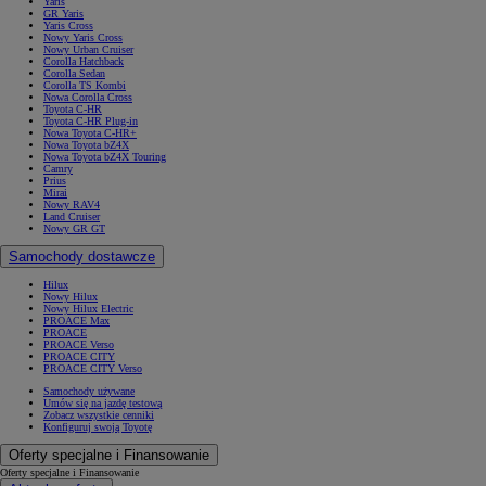
Yaris
GR Yaris
Yaris Cross
Nowy Yaris Cross
Nowy Urban Cruiser
Corolla Hatchback
Corolla Sedan
Corolla TS Kombi
Nowa Corolla Cross
Toyota C-HR
Toyota C-HR Plug-in
Nowa Toyota C-HR+
Nowa Toyota bZ4X
Nowa Toyota bZ4X Touring
Camry
Prius
Mirai
Nowy RAV4
Land Cruiser
Nowy GR GT
Samochody dostawcze
Hilux
Nowy Hilux
Nowy Hilux Electric
PROACE Max
PROACE
PROACE Verso
PROACE CITY
PROACE CITY Verso
Samochody używane
Umów się na jazdę testową
Zobacz wszystkie cenniki
Konfiguruj swoją Toyotę
Oferty specjalne i Finansowanie
Oferty specjalne i Finansowanie