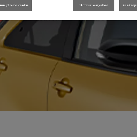
//ec.europa.eu/environment/eir/pdf/report_pl_pl.pdf
(Opens in new window)
.
ycia, podejmij jedno z wyzwań i spróbuj coś zmienić:
https://www.anatomyofaction.org
(Opens in new window
nia plików cookie
Odrzuć wszystkie
Zaakcept
 Kunming w Chinach silne i ambitne globalne porozumienie w sprawie ochrony oraz rewitalizacji natury.
tał przyrodniczy i usługi ekosystemowe, a także ich zależności od obu tych elementów. Przedsiębiorcy powinni
lne już na poziomie portfolio.
oatowanie różnorodności biologicznej. Działalność z poszanowaniem bioróżnorodności będzie podobać się kli
vironment/biodiversity/business/index_en.htm
(Opens in new window)
.
ie torby zakupówki (jako użytkowy symbol ograniczenia konsumpcji wpływającej negatywnie na środowisko) 
owiska wodnego. Wydobywanie i przetwarzanie surowców oraz produkcja paliw i żywności odpowiada za 90% str
y nadbrzeżnych siedlisk i zapewnianej przez nie ochrony.