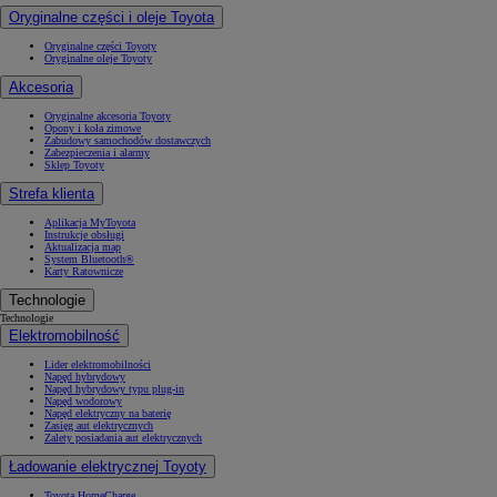
Oryginalne części i oleje Toyota
Oryginalne części Toyoty
Oryginalne oleje Toyoty
Akcesoria
Oryginalne akcesoria Toyoty
Opony i koła zimowe
Zabudowy samochodów dostawczych
Zabezpieczenia i alarmy
Sklep Toyoty
Strefa klienta
Aplikacja MyToyota
Instrukcje obsługi
Aktualizacja map
System Bluetooth®
Karty Ratownicze
Technologie
Technologie
Elektromobilność
Lider elektromobilności
Napęd hybrydowy
Napęd hybrydowy typu plug-in
Napęd wodorowy
Napęd elektryczny na baterię
Zasięg aut elektrycznych
Zalety posiadania aut elektrycznych
Ładowanie elektrycznej Toyoty
Toyota HomeCharge