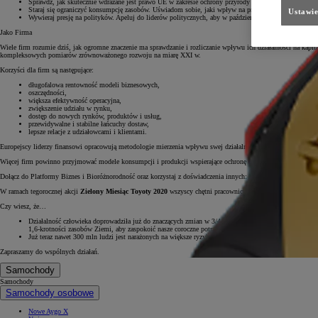
Sprawdź, jak skutecznie wdrażane jest prawo UE w zakresie ochrony przyrody w Twoim kraju:
https:
Staraj się ograniczyć konsumpcję zasobów. Uświadom sobie, jaki wpływ na przyrodę ma Twój styl ż
Ustawie
Wywieraj presję na polityków. Apeluj do liderów politycznych, aby w październiku 2020 r. zawarli w
Jako Firma
Wiele firm rozumie dziś, jak ogromne znaczenie ma sprawdzanie i rozliczanie wpływu ich działalności na kapi
kompleksowych pomiarów zrównoważonego rozwoju na miarę XXI w.
Korzyści dla firm są następujące:
długofalowa rentowność modeli biznesowych,
oszczędności,
większa efektywność operacyjna,
zwiększenie udziału w rynku,
dostęp do nowych rynków, produktów i usług,
przewidywalne i stabilne łańcuchy dostaw,
lepsze relacje z udziałowcami i klientami.
Europejscy liderzy finansowi opracowują metodologie mierzenia wpływu swej działalności na środowisko natura
Więcej firm powinno przyjmować modele konsumpcji i produkcji wspierające ochronę oraz zrównoważone ekspl
Dołącz do Platformy Biznes i Bioróżnorodność oraz korzystaj z doświadczenia innych:
https://ec.europa.eu/en
W ramach tegorocznej akcji
Zielony Miesiąc Toyoty 2020
wszyscy chętni pracownicy TMPL dostaną w prezenc
Czy wiesz, że…
Działalność człowieka doprowadziła już do znaczących zmian w 3/4 środowiska lądowego i 2/3 środ
1,6-krotności zasobów Ziemi, aby zaspokoić nasze coroczne potrzeby.
Już teraz nawet 300 mln ludzi jest narażonych na większe ryzyko powodzi i huraganów z powodu utrat
Zapraszamy do wspólnych działań.
Samochody
Samochody
Samochody osobowe
Nowe Aygo X