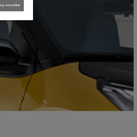
)
.
uj wszystkie
 zdawać sobie sprawę, jak takie działania mogą pomóc im w ocenie ryzyka finansowego oraz dać im dostęp do
entom i przynosić nowe możliwości biznesowe.
i maseczki ochronne (jako element wspomagający ochronę naszego zdrowia podczas zakupów).
at w bioróżnorodności, a także połowę całkowitej emisji gazów cieplarnianych. Obecnie potrzebowalibyśmy