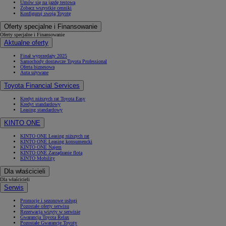
Umów się na jazdę testową
Zobacz wszystkie cenniki
Konfiguruj swoją Toyotę
Oferty specjalne i Finansowanie
Oferty specjalne i Finansowanie
Aktualne oferty
Finał wyprzedaży 2025
Samochody dostawcze Toyota Professional
Oferta biznesowa
Auta używane
Toyota Financial Services
Kredyt niższych rat Toyota Easy
Kredyt standardowy
Leasing standardowy
KINTO ONE
KINTO ONE Leasing niższych rat
KINTO ONE Leasing konsumencki
KINTO ONE Najem
KINTO ONE Zarządzanie flotą
KINTO Mobility
Dla właścicieli
Dla właścicieli
Serwis
Promocje i sezonowe usługi
Pozostałe oferty serwisu
Rezerwacja wizyty w serwisie
Gwarancja Toyota Relax
Pozostałe Gwarancje Toyoty