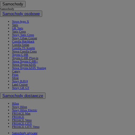
Samochody
Samochody
Samochody osobowe
Nowe Aygo X
Yaris
GR Yaris
Yaris Cross
Nowy Yaris Cross
Nowy Urban Cruiser
Corolla Hatchback
Corolla Sedan
Corolla TS Kombi
Nowa Corolla Cross
Toyota C-HR
Toyota C-HR Plug-in
Nowa Toyota C-HR+
Nowa Toyota bZ4X
Nowa Toyota bZ4X Touring
Camry
Prius
Mirai
Nowy RAV4
Land Cruiser
Nowy GR GT
Samochody dostawcze
Hilux
Nowy Hilux
Nowy Hilux Electric
PROACE Max
PROACE
PROACE Verso
PROACE CITY
PROACE CITY Verso
Samochody używane