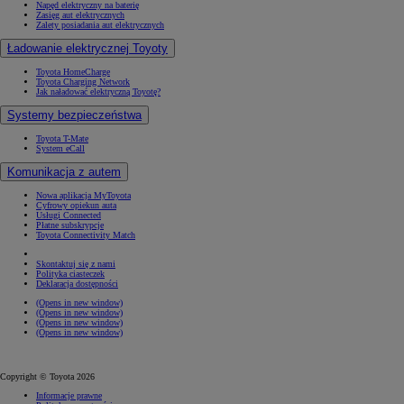
Napęd elektryczny na baterię
Zasięg aut elektrycznych
Zalety posiadania aut elektrycznych
Ładowanie elektrycznej Toyoty
Toyota HomeCharge
Toyota Charging Network
Jak naładować elektryczną Toyotę?
Systemy bezpieczeństwa
Toyota T-Mate
System eCall
Komunikacja z autem
Nowa aplikacja MyToyota
Cyfrowy opiekun auta
Usługi Connected
Płatne subskrypcje
Toyota Connectivity Match
Skontaktuj się z nami
Polityka ciasteczek
Deklaracja dostępności
(Opens in new window)
(Opens in new window)
(Opens in new window)
(Opens in new window)
Copyright © Toyota 2026
Informacje prawne