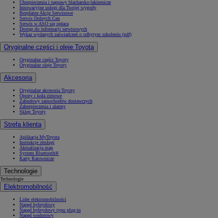
Ubezpieczenia i naprawy blacharsko-lakiernicze
Innowacyjne usługi dla Twojej wygody
Bezpłatne Akcje Serwisowe
Serwis Dobrych Cen
Serwis w ASO się opłaca
Dostęp do informacji serwisowych
Wykaz wydanych zaświadczeń o odbytym szkoleniu (pdf)
Oryginalne części i oleje Toyota
Oryginalne części Toyoty
Oryginalne oleje Toyoty
Akcesoria
Oryginalne akcesoria Toyoty
Opony i koła zimowe
Zabudowy samochodów dostawczych
Zabezpieczenia i alarmy
Sklep Toyoty
Strefa klienta
Aplikacja MyToyota
Instrukcje obsługi
Aktualizacja map
System Bluetooth®
Karty Ratownicze
Technologie
Technologie
Elektromobilność
Lider elektromobilności
Napęd hybrydowy
Napęd hybrydowy typu plug-in
Napęd wodorowy